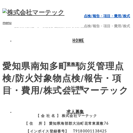
ホーム
ブログ
愛知県南知多町 防災管理点検/防火対象物点検/報告・項目・費用/株式
会社マーテック
menu
愛知県南知多町 防災管理点検/防火対象物点検/報告・項目・費用/株式
会社マーテック
HOME
2024.06.24
愛知県南知多町 防災管理点
業務案内
検/防火対象物点検/報告・項
目・費用/株式会社マーテック
会社情報
求人募集
【 会 社 名 】 株式会社マーテック
【 住 所 】 愛知県海部郡大治町花常東屋敷76
【インボイス登録番号】 T9180001138425