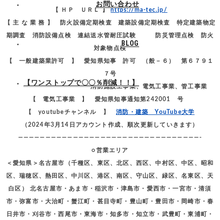
お問い合わせ
【 ＨＰ ＵＲＬ 】
https://ma-tec.jp/
【 主 な 業 務 】 防火設備定期検査 建築設備定期検査 特定建築物定
期調査 消防設備点検 連結送水管耐圧試験 防災管理点検 防火
BLOG
対象物点検
【 一般建築業許可 】 愛知県知事 許可 （般－６） 第６７９１
７号
【ワンストップで〇〇％削減！！】
消防施設工事業、電気工事業、管工事業
【 電気工事業 】 愛知県知事通知第242001 号
【 youtubeチャンネル 】
消防・建築 YouTube大学
（2024年3月14日アカウント作成、順次更新していきます）
—————————————————————————————————-
○営業エリア
＜愛知県＞名古屋市（千種区、東区、北区、西区、中村区、中区、昭和
区、瑞穂区、熱田区、中川区、港区、南区、守山区、緑区、名東区、天
白区） 北名古屋市・あま市・稲沢市・津島市・愛西市・一宮市・清須
市・弥富市・大治町・蟹江町・甚目寺町・豊山町・豊田市・岡崎市・春
日井市・刈谷市・西尾市・東海市・知多市・知立市・武豊町・東浦町・