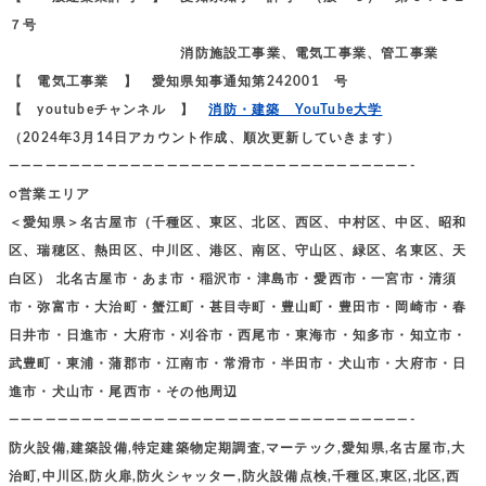
７号
消防施設工事業、電気工事業、管工事業
【 電気工事業 】 愛知県知事通知第242001 号
【 youtubeチャンネル 】
消防・建築 YouTube大学
（2024年3月14日アカウント作成、順次更新していきます）
—————————————————————————————————-
○営業エリア
＜愛知県＞名古屋市（千種区、東区、北区、西区、中村区、中区、昭和
区、瑞穂区、熱田区、中川区、港区、南区、守山区、緑区、名東区、天
白区） 北名古屋市・あま市・稲沢市・津島市・愛西市・一宮市・清須
市・弥富市・大治町・蟹江町・甚目寺町・豊山町・豊田市・岡崎市・春
日井市・日進市・大府市・刈谷市・西尾市・東海市・知多市・知立市・
武豊町・東浦・蒲郡市・江南市・常滑市・半田市・犬山市・大府市・日
進市・犬山市・尾西市・その他周辺
—————————————————————————————————-
防火設備,建築設備,特定建築物定期調査,マーテック,愛知県,名古屋市,大
治町,中川区,防火扉,防火シャッター,防火設備点検,千種区,東区,北区,西