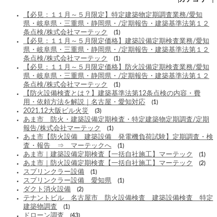
【必見：１１月～５月限定】特定建築物定期調査業務/愛知
県・岐阜県・三重県・静岡県・/定期報告・建築基準法第１２
条点検/株式会社マーテック
(1)
【必見：１１月～５月限定価格】建築設備定期検査業務/愛知
県・岐阜県・三重県・静岡県・/定期報告・建築基準法第１２
条点検/株式会社マーテック
(1)
【必見：１１月～５月限定価格】防火設備定期検査業務/愛知
県・岐阜県・三重県・静岡県・/定期報告・建築基準法第１２
条点検/株式会社マーテック
(1)
【防火設備検査とは？】建築基準法第12条点検の内容・費
用・依頼方法を解説｜名古屋・愛知対応
(1)
2021.12大阪ビル火災
(3)
あま市 防火・建築設備定期検査・特定建築物定期調査/定期
報告/株式会社マーテック
(1)
あま市【防火設備 建築設備 発電機負荷試験】定期調査・検
査・報告 ⇒ マーテックへ
(1)
あま市｜建築設備定期検査【一括自社施工】マーテック
(1)
あま市｜防火設備定期検査【一括自社施工】マーテック
(2)
スプリンクラー設備
(1)
スプリンクラー設備 愛知県
(1)
ダクト消火設備
(2)
テナントビル 名古屋市 防火設備検査 建築設備検査 特定
建築物調査
(1)
ドローン調査
(43)