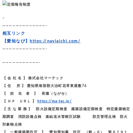
–
—————————————-
相互リンク
【愛知なび】
https://naviaichi.com/
—————————————-
———————————-
【 会 社 名 】 株式会社マーテック
【 住 所 】 愛知県海部郡大治町花常東屋敷76
【 担 当 者 】 長瀨（ながせ）
【 ＨＰ ＵＲＬ 】
https://ma-tec.jp/
【 主 な 業 務 】 防火設備定期検査 建築設備定期検査 特定建築物定
期調査 消防設備点検 連結送水管耐圧試験 防災管理点検 防火
対象物点検
【 一般建築業許可 】 愛知県知事 許可 （般－６） 第６７９１