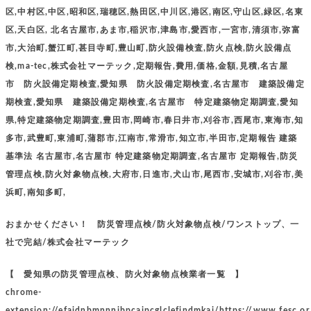
区,中村区,中区,昭和区,瑞穂区,熱田区,中川区,港区,南区,守山区,緑区,名東
区,天白区, 北名古屋市,あま市,稲沢市,津島市,愛西市,一宮市,清須市,弥富
市,大治町,蟹江町,甚目寺町,豊山町,防火設備検査,防火点検,防火設備点
検,ma-tec,株式会社マーテック,定期報告,費用,価格,金額,見積,名古屋
市 防火設備定期検査,愛知県 防火設備定期検査,名古屋市 建築設備定
期検査,愛知県 建築設備定期検査,名古屋市 特定建築物定期調査,愛知
県,特定建築物定期調査,豊田市,岡崎市,春日井市,刈谷市,西尾市,東海市,知
多市,武豊町,東浦町,蒲郡市,江南市,常滑市,知立市,半田市,定期報告 建築
基準法 名古屋市,名古屋市 特定建築物定期調査,名古屋市 定期報告,防災
管理点検,防火対象物点検,大府市,日進市,犬山市,尾西市,安城市,刈谷市,美
浜町,南知多町,
おまかせください！ 防災管理点検/防火対象物点検/ワンストップ、一
社で完結/株式会社マーテック
【 愛知県の防災管理点検、防火対象物点検業者一覧 】
chrome-
extension://efaidnbmnnnibpcajpcglclefindmkaj/https://www.fesc.or