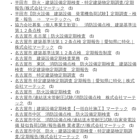
半田市 防火・建築設備定期検査・特定建築物定期調査/定期
報告/株式会社マーテック
(1)
半田市【防火設備 建築設備 発電機負荷試験】定期調査・検
査・報告 ⇒ マーテックへ
(1)
協力会社募集（個人事業主歓迎） 消防設備点検、建築基準法
第１２条点検
(1)
名古屋市 名古屋｜防火設備定期検査
(1)
名古屋市 建築基準法第１２条点検 定期報告｜愛知県に特化｜
株式会社マーテック
(1)
名古屋市 建築基準法第１２条点検 定期報告制度
(1)
名古屋市 建築設備定期検査業務
(1)
名古屋市 東区 消防設備点検 防火設備定期検査 建築設備
検査 特定建築物定期調査 定期報告
(1)
名古屋市 特定建築物定期調査
(1)
名古屋市 特定建築物定期調査 定期報告｜愛知県に特化｜株式
会社マーテック
(1)
名古屋市 防火設備定期検査
(1)
名古屋市/連結送水管耐圧試験/消防設備点検 株式会社マーテ
ック
(1)
名古屋市｜建築設備定期検査【一括自社施工】マーテック
(1)
名古屋市中区 消防設備点検 防火設備定期検査
(1)
名古屋市中区 消防設備点検/連結送水管耐圧試験/自家発電設
備 疑似負荷試験/報告義務 業者選び/株式会社マーテック
(1)
名古屋市中区 防火・建築設備定期検査・特定建築物定期調
査/定期報告/株式会社マーテック
(1)