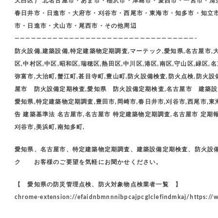
天白区） 北名古屋市・あま市・稲沢市・津島市・愛西市・一宮市・清
春日井市・日進市・大府市・刈谷市・西尾市・東海市・知多市・知立
市・日進市・犬山市・尾西市・その他周辺
—————————————————————————————————-
防火設備,建築設備,特定建築物定期調査,マーテック,愛知県,名古屋市,大
区,中村区,中区,昭和区,瑞穂区,熱田区,中川区,港区,南区,守山区,緑区,
弥富市,大治町,蟹江町,甚目寺町,豊山町,防火設備検査,防火点検,防火設備点
屋市 防火設備定期検査,愛知県 防火設備定期検査,名古屋市 建築設
愛知県,特定建築物定期調査,豊田市,岡崎市,春日井市,刈谷市,西尾市,東海
告 建築基準法 名古屋市,名古屋市 特定建築物定期調査,名古屋市 定期報
刈谷市,美浜町,南知多町,
愛知県、名古屋市、特定建築物定期調査、建築設備定期検査、防火設備
ク お客様のご要望を気軽にお聞かせください。
【 愛知県の防災管理点検、防火対象物点検業者一覧 】
chrome-extension://efaidnbmnnnibpcajpcglclefindmkaj/https://