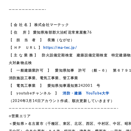
———————————-
【 会 社 名 】 株式会社マーテック
【 住 所 】 愛知県海部郡大治町花常東屋敷76
【 担 当 者 】 長瀨（ながせ）
【 ＨＰ ＵＲＬ 】
https://ma-tec.jp/
【 主 な 業 務 】 防火設備定期検査 建築設備定期検査 特定
火対象物点検
【 一般建築業許可 】 愛知県知事 許可 （般－６） 第６７９
消防施設工事業、電気工事業、管工事業
【 電気工事業 】 愛知県知事通知第242001 号
【 youtubeチャンネル 】
消防・建築 YouTube大学
（2024年3月14日アカウント作成、順次更新していきます）
—————————————————————————————————-
○営業エリア
＜愛知県＞名古屋市（千種区、東区、北区、西区、中村区、中区、昭