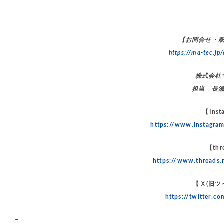
【お問合せ・
https://ma-tec.jp/
株式会社
担当 長
【Inst
https://www.instagr
【thr
https://www.threads
【Ｘ(旧ツ
https://twitter.
–