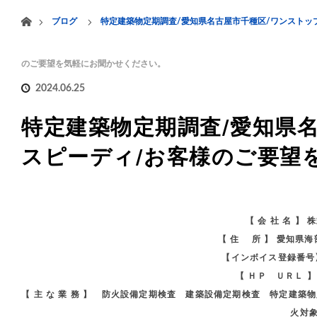
menu
ホーム
ブログ
特定建築物定期調査/愛知県名古屋市千種区/ワンストッ
HOME
業務案内
のご要望を気軽にお聞かせください。
2024.06.25
特定建築物定期調査/愛知県名
スピーディ/お客様のご要望
【 会 社 名 】
【 住 所 】 愛知県
【インボイス登録番号】 
【 ＨＰ ＵＲＬ 
【 主 な 業 務 】 防火設備定期検査 建築設備定期検査 特定
火対