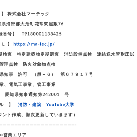
 名 】 株式会社マーテック
愛知県海部郡大治町花常東屋敷76
号】 T9180001138425
ＲＬ 】
https://ma-tec.jp/
備定期検査 特定建築物定期調査 消防設備点検 連結送水管耐圧試
理点検 防火対象物点検
県知事 許可 （般－６） 第６７９１７号
業、電気工事業、管工事業
 愛知県知事通知第242001 号
ンネル 】
消防・建築 YouTube大学
アカウント作成、順次更新していきます）
————————————————————-
○営業エリア