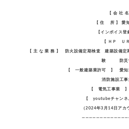
【 会 社
【 住 所 】 
【インボイス登録番
【 ＨＰ Ｕ
【 主 な 業 務 】 防火設備定期検査 建築設
験 防災管
【 一般建築業許可 】 愛知
消防施設工事
【 電気工事業 】
【 youtubeチャ
（2024年3月14日
—————————————