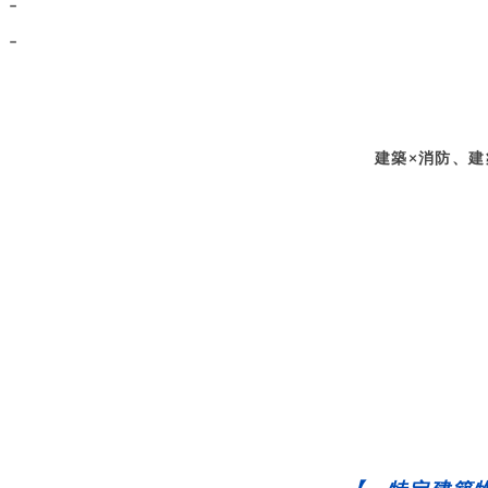
–
–
建築×消防、