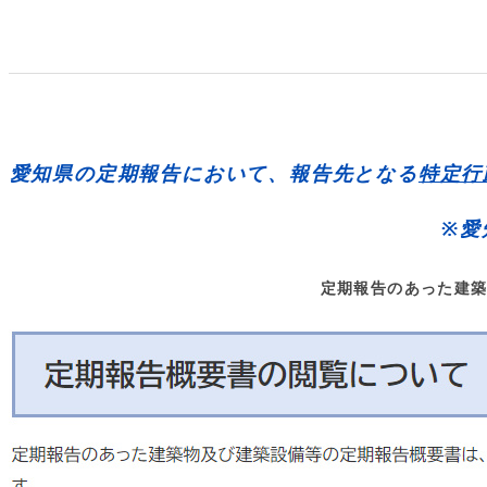
愛知県の定期報告において、報告先となる
特定行
※愛
定期報告のあった建