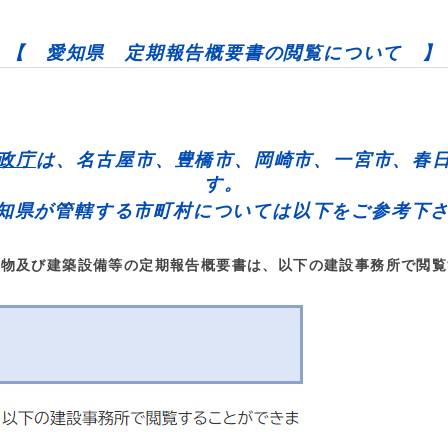
【 愛知県 定期報告概要書の閲覧について 】
政庁
は、
名古屋市、豊橋市、岡崎市、一宮市、春
す。
知県が管轄する市町村については以下をご参考下
築物及び建築設備等の定期報告概要書は、以下の建設事務所で閲覧