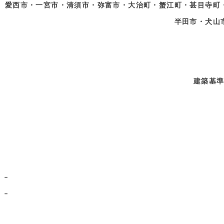
愛西市・一宮市・清須市・弥富市・大治町・蟹江町・甚目寺町
半田市・犬山
建築基
–
–