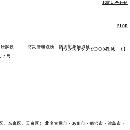
お問い合わせ
BLOG
水管耐圧試験 防災管理点検 防火対象物点検
【ワンストップで〇〇％削減！！】
１７号
区、名東区、天白区） 北名古屋市・あま市・稲沢市・津島市・