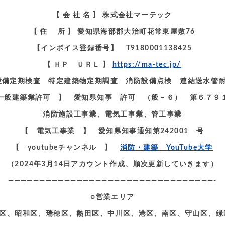
【 会 社 名 】 株式会社マーテック
【 住 所 】 愛知県海部郡大治町花常東屋敷76
【インボイス登録番号】 T9180001138425
【 ＨＰ ＵＲＬ 】
https://ma-tec.jp/
 建築設備定期検査 特定建築物定期調査 消防設備点検 連結送
一般建築業許可 】 愛知県知事 許可 （般－６） 第６７９
消防施設工事業、電気工事業、管工事業
【 電気工事業 】 愛知県知事通知第242001 号
【 youtubeチャンネル 】
消防・建築 YouTube大学
（2024年3月14日アカウント作成、順次更新していきます）
—————————————————————————————————-
○営業エリア
区、昭和区、瑞穂区、熱田区、中川区、港区、南区、守山区、緑