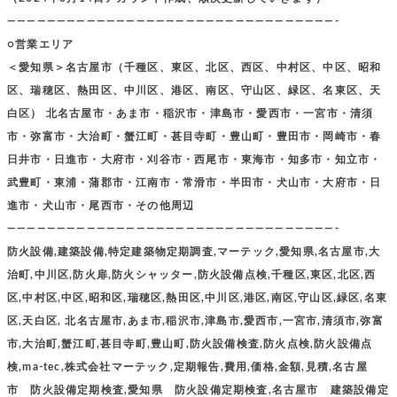
—————————————————————————————————-
○営業エリア
＜愛知県＞名古屋市（千種区、東区、北区、西区、中村区、中区、昭和
区、瑞穂区、熱田区、中川区、港区、南区、守山区、緑区、名東区、天
白区） 北名古屋市・あま市・稲沢市・津島市・愛西市・一宮市・清須
市・弥富市・大治町・蟹江町・甚目寺町・豊山町・豊田市・岡崎市・春
日井市・日進市・大府市・刈谷市・西尾市・東海市・知多市・知立市・
武豊町・東浦・蒲郡市・江南市・常滑市・半田市・犬山市・大府市・日
進市・犬山市・尾西市・その他周辺
—————————————————————————————————-
防火設備,建築設備,特定建築物定期調査,マーテック,愛知県,名古屋市,大
治町,中川区,防火扉,防火シャッター,防火設備点検,千種区,東区,北区,西
区,中村区,中区,昭和区,瑞穂区,熱田区,中川区,港区,南区,守山区,緑区,名東
区,天白区, 北名古屋市,あま市,稲沢市,津島市,愛西市,一宮市,清須市,弥富
市,大治町,蟹江町,甚目寺町,豊山町,防火設備検査,防火点検,防火設備点
検,ma-tec,株式会社マーテック,定期報告,費用,価格,金額,見積,名古屋
市 防火設備定期検査,愛知県 防火設備定期検査,名古屋市 建築設備定