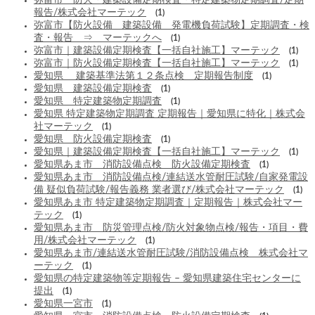
報告/株式会社マーテック
(1)
弥富市【防火設備 建築設備 発電機負荷試験】定期調査・検
査・報告 ⇒ マーテックへ
(1)
弥富市｜建築設備定期検査【一括自社施工】マーテック
(1)
弥富市｜防火設備定期検査【一括自社施工】マーテック
(1)
愛知県 建築基準法第１２条点検 定期報告制度
(1)
愛知県 建築設備定期検査
(1)
愛知県 特定建築物定期調査
(1)
愛知県 特定建築物定期調査 定期報告｜愛知県に特化｜株式会
社マーテック
(1)
愛知県 防火設備定期検査
(1)
愛知県｜建築設備定期検査【一括自社施工】マーテック
(1)
愛知県あま市 消防設備点検 防火設備定期検査
(1)
愛知県あま市 消防設備点検/連結送水管耐圧試験/自家発電設
備 疑似負荷試験/報告義務 業者選び/株式会社マーテック
(1)
愛知県あま市 特定建築物定期調査｜定期報告｜株式会社マー
テック
(1)
愛知県あま市 防災管理点検/防火対象物点検/報告・項目・費
用/株式会社マーテック
(1)
愛知県あま市/連結送水管耐圧試験/消防設備点検 株式会社マ
ーテック
(1)
愛知県の特定建築物等定期報告 – 愛知県建築住宅センターに
提出
(1)
愛知県一宮市
(1)