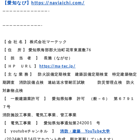
【愛知なび】
https://naviaichi.com/
—————————————-
———————————-
【 会 社 名 】 株式会社マーテック
【 住 所 】 愛知県海部郡大治町花常東屋敷76
【 担 当 者 】 長瀨（ながせ）
【 ＨＰ ＵＲＬ 】
https://ma-tec.jp/
【 主 な 業 務 】 防火設備定期検査 建築設備定期検査 特定建築物定
期調査 消防設備点検 連結送水管耐圧試験 防災管理点検 防火
対象物点検
【 一般建築業許可 】 愛知県知事 許可 （般－６） 第６７９１
７号
消防施設工事業、電気工事業、管工事業
【 電気工事業 】 愛知県知事通知第242001 号
【 youtubeチャンネル 】
消防・建築 YouTube大学
（2024年3月14日アカウント作成、順次更新していきます）