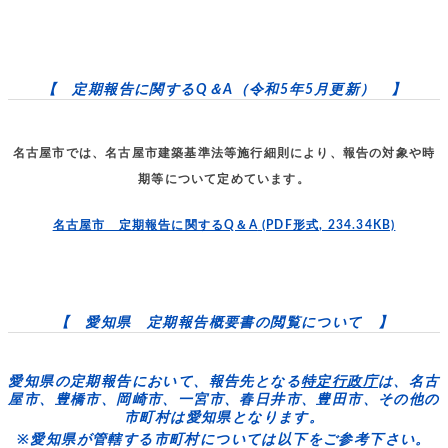
【 定期報告に関するQ＆A（令和5年5月更新） 】
名古屋市では、名古屋市建築基準法等施行細則により、報告の対象や時
期等について定めています。
名古屋市 定期報告に関するQ＆A
(PDF形式, 234.34KB)
【 愛知県 定期報告概要書の閲覧について 】
愛知県の定期報告において、報告先となる
特定行政庁
は、
名古
屋市、豊橋市、岡崎市、一宮市、春日井市、豊田市
、その他の
市町村は
愛知県
となります。
※愛知県が管轄する市町村については以下をご参考下さい。