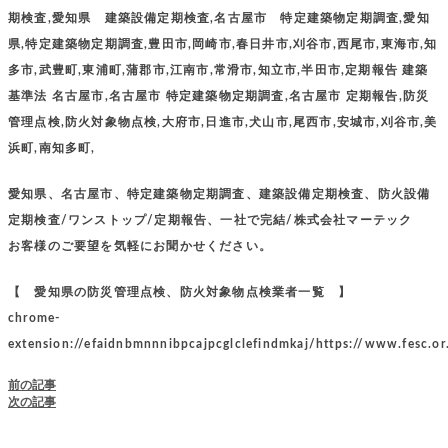
期検査,愛知県 建築設備定期検査,名古屋市 特定建築物定期調査,愛知
県,特定建築物定期調査,豊田市,岡崎市,春日井市,刈谷市,西尾市,東海市,知
多市,武豊町,東浦町,蒲郡市,江南市,常滑市,知立市,半田市,定期報告 建築
基準法 名古屋市,名古屋市 特定建築物定期調査,名古屋市 定期報告,防災
管理点検,防火対象物点検,大府市,日進市,犬山市,尾西市,安城市,刈谷市,美
浜町,南知多町,
愛知県、名古屋市、特定建築物定期調査、建築設備定期検査、防火設備
定期検査/ワンストップ/定期報告、一社で完結/株式会社マーテック
お客様のご要望を気軽にお聞かせください。
【 愛知県の防災管理点検、防火対象物点検業者一覧 】
chrome-
extension://efaidnbmnnnibpcajpcglclefindmkaj/https://www.fesc.or
前の記事
次の記事