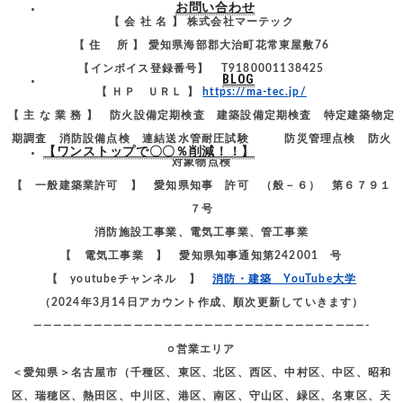
お問い合わせ
【 会 社 名 】 株式会社マーテック
【 住 所 】 愛知県海部郡大治町花常東屋敷76
【インボイス登録番号】 T9180001138425
BLOG
【 ＨＰ ＵＲＬ 】
https://ma-tec.jp/
【 主 な 業 務 】 防火設備定期検査 建築設備定期検査 特定建築物定
期調査 消防設備点検 連結送水管耐圧試験 防災管理点検 防火
【ワンストップで〇〇％削減！！】
対象物点検
【 一般建築業許可 】 愛知県知事 許可 （般－６） 第６７９１
７号
消防施設工事業、電気工事業、管工事業
【 電気工事業 】 愛知県知事通知第242001 号
【 youtubeチャンネル 】
消防・建築 YouTube大学
（2024年3月14日アカウント作成、順次更新していきます）
—————————————————————————————————-
○営業エリア
＜愛知県＞名古屋市（千種区、東区、北区、西区、中村区、中区、昭和
区、瑞穂区、熱田区、中川区、港区、南区、守山区、緑区、名東区、天