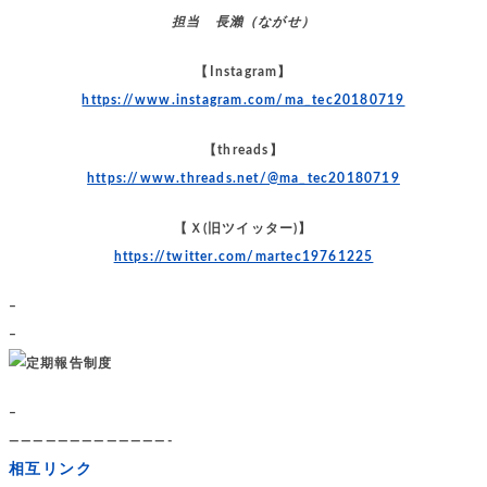
担当 長瀨（ながせ）
【Instagram】
https://www.instagram.com/ma_tec20180719
【threads】
https://www.threads.net/@ma_tec20180719
【Ｘ(旧ツイッター)】
https://twitter.com/martec19761225
–
–
–
—————————————-
相互リンク