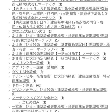
条点検/株式会社マーテック
(1)
【必見：１１月～５月限定価格】防火設備定期検査業務/愛知
県・岐阜県・三重県・静岡県・/定期報告・建築基準法第１２
条点検/株式会社マーテック
(1)
【防火設備検査とは？】建築基準法第12条点検の内容・費
用・依頼方法を解説｜名古屋・愛知対応
(1)
2021.12大阪ビル火災
(3)
あま市 防火・建築設備定期検査・特定建築物定期調査/定期
報告/株式会社マーテック
(1)
あま市【防火設備 建築設備 発電機負荷試験】定期調査・検
査・報告 ⇒ マーテックへ
(1)
あま市｜建築設備定期検査【一括自社施工】マーテック
(1)
あま市｜防火設備定期検査【一括自社施工】マーテック
(2)
スプリンクラー設備
(1)
スプリンクラー設備 愛知県
(1)
ダクト消火設備
(2)
テナントビル 名古屋市 防火設備検査 建築設備検査 特定
建築物調査
(1)
ドローン調査
(43)
ビジネスホテル 防火設備・建築設備検査・特定建築物調査
(1)
マーテックってどんな会社？
(1)
当社の強み
(1)
一宮市 防火・建築設備定期検査・特定建築物定期調査/定期
報告/株式会社マーテック
(1)