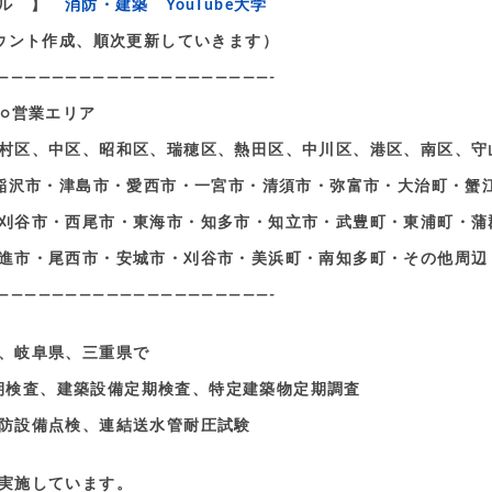
ンネル 】
消防・建築 YouTube大学
アカウント作成、順次更新していきます）
————————————————————-
○営業エリア
村区、中区、昭和区、瑞穂区、熱田区、中川区、港区、南区、守
稲沢市・津島市・愛西市・一宮市・清須市・弥富市・大治町・蟹
刈谷市・西尾市・東海市・知多市・知立市・武豊町・東浦町・蒲
進市・尾西市・安城市・刈谷市・美浜町・南知多町・その他周辺
————————————————————-
、岐阜県、三重県で
期検査、建築設備定期検査、特定建築物定期調査
防設備点検、連結送水管耐圧試験
実施しています。