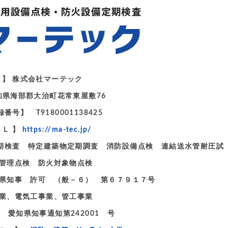
 名 】 株式会社マーテック
愛知県海部郡大治町花常東屋敷76
号】 T9180001138425
ＲＬ 】
https://ma-tec.jp/
備定期検査 特定建築物定期調査 消防設備点検 連結送水管耐圧試
理点検 防火対象物点検
県知事 許可 （般－６） 第６７９１７号
業、電気工事業、管工事業
 愛知県知事通知第242001 号