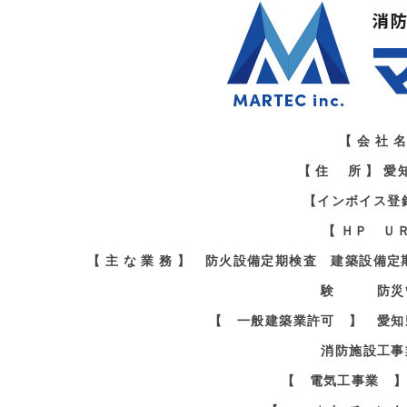
【 会 社
【 住 所 】 
【インボイス登録番
【 ＨＰ Ｕ
【 主 な 業 務 】 防火設備定期検査 建築設
験 防災管
【 一般建築業許可 】 愛知
消防施設工事
【 電気工事業 】