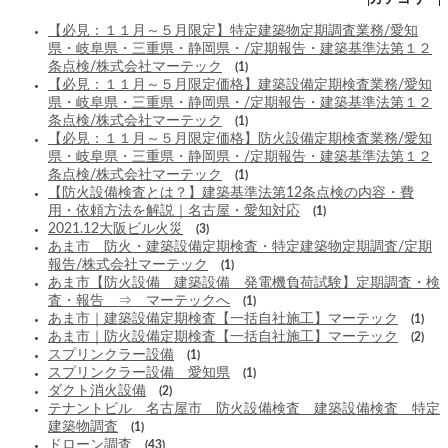
【必見：１１月～５月限定】特定建築物定期調査業務/愛知
県・岐阜県・三重県・静岡県・/定期報告・建築基準法第１２
条点検/株式会社マーテック
(1)
【必見：１１月～５月限定価格】建築設備定期検査業務/愛知
県・岐阜県・三重県・静岡県・/定期報告・建築基準法第１２
条点検/株式会社マーテック
(1)
【必見：１１月～５月限定価格】防火設備定期検査業務/愛知
県・岐阜県・三重県・静岡県・/定期報告・建築基準法第１２
条点検/株式会社マーテック
(1)
【防火設備検査とは？】建築基準法第12条点検の内容・費
用・依頼方法を解説｜名古屋・愛知対応
(1)
2021.12大阪ビル火災
(3)
あま市 防火・建築設備定期検査・特定建築物定期調査/定期
報告/株式会社マーテック
(1)
あま市【防火設備 建築設備 発電機負荷試験】定期調査・検
査・報告 ⇒ マーテックへ
(1)
あま市｜建築設備定期検査【一括自社施工】マーテック
(1)
あま市｜防火設備定期検査【一括自社施工】マーテック
(2)
スプリンクラー設備
(1)
スプリンクラー設備 愛知県
(1)
ダクト消火設備
(2)
テナントビル 名古屋市 防火設備検査 建築設備検査 特定
建築物調査
(1)
ドローン調査
(43)