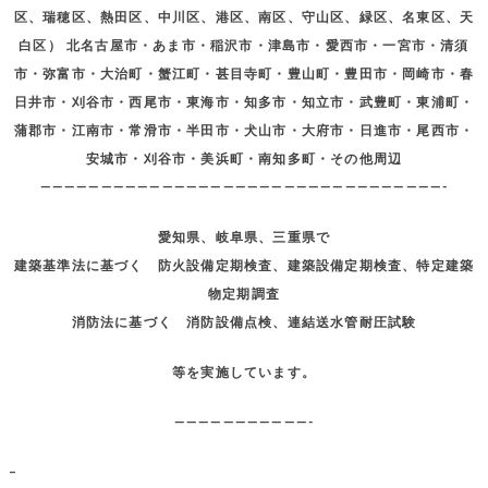
区、瑞穂区、熱田区、中川区、港区、南区、守山区、緑区、名東区、天
白区） 北名古屋市・あま市・稲沢市・津島市・愛西市・一宮市・清須
市・弥富市・大治町・蟹江町・甚目寺町・豊山町・豊田市・岡崎市・春
日井市・刈谷市・西尾市・東海市・知多市・知立市・武豊町・東浦町・
蒲郡市・江南市・常滑市・半田市・犬山市・大府市・日進市・尾西市・
安城市・刈谷市・美浜町・南知多町・その他周辺
—————————————————————————————————-
愛知県、岐阜県、三重県で
建築基準法に基づく 防火設備定期検査、建築設備定期検査、特定建築
物定期調査
消防法に基づく 消防設備点検、連結送水管耐圧試験
等を実施しています。
———————————-
–