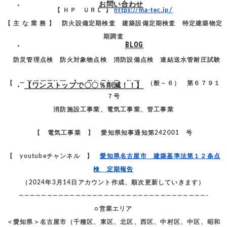
お問い合わせ
【 ＨＰ ＵＲＬ 】
https://ma-tec.jp/
【 主 な 業 務 】 防火設備定期検査 建築設備定期検査 特定建築物定
期調査
BLOG
防災管理点検 防火対象物点検 消防設備点検 連結送水管耐圧試験
【 一般建築業許可 】 愛知県知事 許可 （般－６） 第６７９１
【ワンストップで〇〇％削減！！】
７号
消防施設工事業、電気工事業、管工事業
【 電気工事業 】 愛知県知事通知第242001 号
【 youtubeチャンネル 】
愛知県名古屋市 建築基準法第１２条点
検 定期報告
（2024年3月14日アカウント作成、順次更新していきます）
—————————————————————————————————-
○営業エリア
＜愛知県＞名古屋市（千種区、東区、北区、西区、中村区、中区、昭和