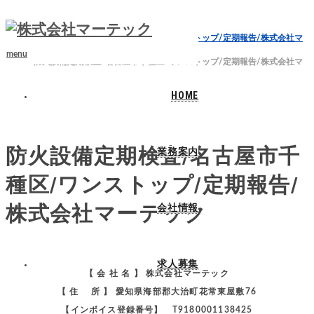
ホーム
ブログ
防火設備定期検査/名古屋市千種区/ワンストップ/定期報告/株式会社マ
ーテック
menu
防火設備定期検査/名古屋市千種区/ワンストップ/定期報告/株式会社マ
ーテック
HOME
2024.07.26
防火設備定期検査/名古屋市千
業務案内
種区/ワンストップ/定期報告/
株式会社マーテック
会社情報
求人募集
【 会 社 名 】 株式会社マーテック
【 住 所 】 愛知県海部郡大治町花常東屋敷76
【インボイス登録番号】 T9180001138425