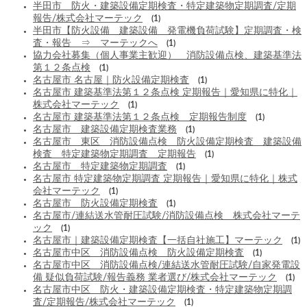
半田市 防火・建築設備定期検査・特定建築物定期調査/定期
報告/株式会社マーテック
(1)
半田市【防火設備 建築設備 発電機負荷試験】定期調査・検
査・報告 ⇒ マーテックへ
(1)
協力会社募集（個人事業主歓迎） 消防設備点検、建築基準法
第１２条点検
(1)
名古屋市 名古屋｜防火設備定期検査
(1)
名古屋市 建築基準法第１２条点検 定期報告｜愛知県に特化｜
株式会社マーテック
(1)
名古屋市 建築基準法第１２条点検 定期報告制度
(1)
名古屋市 建築設備定期検査業務
(1)
名古屋市 東区 消防設備点検 防火設備定期検査 建築設備
検査 特定建築物定期調査 定期報告
(1)
名古屋市 特定建築物定期調査
(1)
名古屋市 特定建築物定期調査 定期報告｜愛知県に特化｜株式
会社マーテック
(1)
名古屋市 防火設備定期検査
(1)
名古屋市/連結送水管耐圧試験/消防設備点検 株式会社マーテ
ック
(1)
名古屋市｜建築設備定期検査【一括自社施工】マーテック
(1)
名古屋市中区 消防設備点検 防火設備定期検査
(1)
名古屋市中区 消防設備点検/連結送水管耐圧試験/自家発電設
備 疑似負荷試験/報告義務 業者選び/株式会社マーテック
(1)
名古屋市中区 防火・建築設備定期検査・特定建築物定期調
査/定期報告/株式会社マーテック
(1)