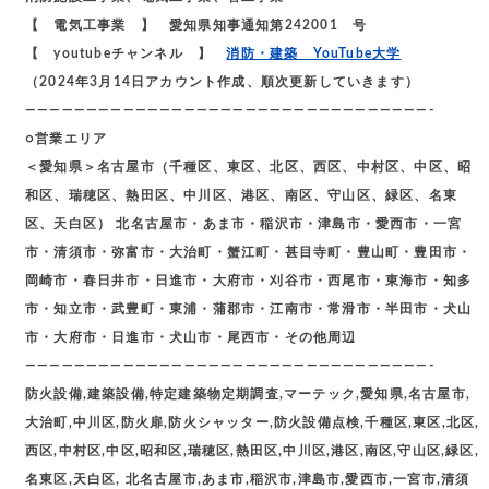
【 電気工事業 】 愛知県知事通知第242001 号
【 youtubeチャンネル 】
消防・建築 YouTube大学
（2024年3月14日アカウント作成、順次更新していきます）
—————————————————————————————————-
○営業エリア
＜愛知県＞名古屋市（千種区、東区、北区、西区、中村区、中区、昭
和区、瑞穂区、熱田区、中川区、港区、南区、守山区、緑区、名東
区、天白区） 北名古屋市・あま市・稲沢市・津島市・愛西市・一宮
市・清須市・弥富市・大治町・蟹江町・甚目寺町・豊山町・豊田市・
岡崎市・春日井市・日進市・大府市・刈谷市・西尾市・東海市・知多
市・知立市・武豊町・東浦・蒲郡市・江南市・常滑市・半田市・犬山
市・大府市・日進市・犬山市・尾西市・その他周辺
—————————————————————————————————-
防火設備,建築設備,特定建築物定期調査,マーテック,愛知県,名古屋市,
大治町,中川区,防火扉,防火シャッター,防火設備点検,千種区,東区,北区,
西区,中村区,中区,昭和区,瑞穂区,熱田区,中川区,港区,南区,守山区,緑区,
名東区,天白区, 北名古屋市,あま市,稲沢市,津島市,愛西市,一宮市,清須