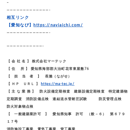
–
—————————————-
相互リンク
【愛知なび】
https://naviaichi.com/
—————————————-
———————————-
【 会 社 名 】 株式会社マーテック
【 住 所 】 愛知県海部郡大治町花常東屋敷76
【 担 当 者 】 長瀨（ながせ）
【 ＨＰ ＵＲＬ 】
https://ma-tec.jp/
【 主 な 業 務 】 防火設備定期検査 建築設備定期検査 特定建築物
定期調査 消防設備点検 連結送水管耐圧試験 防災管理点検
防火対象物点検
【 一般建築業許可 】 愛知県知事 許可 （般－６） 第６７９
１７号
消防施設工事業、電気工事業、管工事業