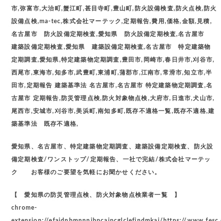
市,弥富市,大治町,蟹江町,甚目寺町,豊山町,防火設備検査,防火点検,防火
設備点検,ma-tec,株式会社マーテック,定期報告,費用,価格,金額,見積,
名古屋市 防火設備定期検査,愛知県 防火設備定期検査,名古屋市
建築設備定期検査,愛知県 建築設備定期検査,名古屋市 特定建築物
定期調査,愛知県,特定建築物定期調査,豊田市,岡崎市,春日井市,刈谷市,
西尾市,東海市,知多市,武豊町,東浦町,蒲郡市,江南市,常滑市,知立市,半
田市,定期報告 建築基準法 名古屋市,名古屋市 特定建築物定期調査,名
古屋市 定期報告,防災管理点検,防火対象物点検,大府市,日進市,犬山市,
尾西市,安城市,刈谷市,美浜町,南知多町,既存不適格一覧,既存不適格,建
築基準法 既存不適格,
愛知県、名古屋市、特定建築物定期調査、建築設備定期検査、防火設
備定期検査/ワンストップ/定期報告、一社で完結/株式会社マーテッ
ク お客様のご要望を気軽にお聞かせください。
【 愛知県の防災管理点検、防火対象物点検業者一覧 】
chrome-
extension://efaidnbmnnnibpcajpcglclefindmkaj/https://www.fesc