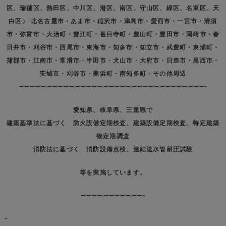
区、瑞穂区、熱田区、中川区、港区、南区、守山区、緑区、名東区、天
白区） 北名古屋市・あま市・稲沢市・津島市・愛西市・一宮市・清須
市・弥富市・大治町・蟹江町・甚目寺町・豊山町・豊田市・岡崎市・春
日井市・刈谷市・西尾市・東海市・知多市・知立市・武豊町・東浦町・
蒲郡市・江南市・常滑市・半田市・犬山市・大府市・日進市・尾西市・
安城市・刈谷市・美浜町・南知多町・その他周辺
—————————————————————————————————-
愛知県、岐阜県、三重県で
建築基準法に基づく 防火設備定期検査、建築設備定期検査、特定建築
物定期調査
消防法に基づく 消防設備点検、連結送水管耐圧試験
等を実施しています。
———————————-
–