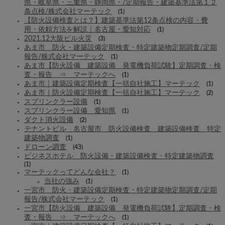
県・岐阜県・三重県・静岡県・/定期報告・建築基準法第１２
条点検/株式会社マーテック
(1)
【防火設備検査とは？】建築基準法第12条点検の内容・費
用・依頼方法を解説｜名古屋・愛知対応
(1)
2021.12大阪ビル火災
(3)
あま市 防火・建築設備定期検査・特定建築物定期調査/定期
報告/株式会社マーテック
(1)
あま市【防火設備 建築設備 発電機負荷試験】定期調査・検
査・報告 ⇒ マーテックへ
(1)
あま市｜建築設備定期検査【一括自社施工】マーテック
(1)
あま市｜防火設備定期検査【一括自社施工】マーテック
(2)
スプリンクラー設備
(1)
スプリンクラー設備 愛知県
(1)
ダクト消火設備
(2)
テナントビル 名古屋市 防火設備検査 建築設備検査 特定
建築物調査
(1)
ドローン調査
(43)
ビジネスホテル 防火設備・建築設備検査・特定建築物調査
(1)
マーテックってどんな会社？
(1)
当社の強み
(1)
一宮市 防火・建築設備定期検査・特定建築物定期調査/定期
報告/株式会社マーテック
(1)
一宮市【防火設備 建築設備 発電機負荷試験】定期調査・検
査・報告 ⇒ マーテックへ
(1)