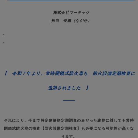
株式会社マーテック
担当 長瀨（ながせ）
–
–
【 令和７年より、常時閉鎖式防火扉も 防火設備定期検査に
追加されました 】
それにより、今まで特定建築物定期調査のみだった建物に対しても常時
閉鎖式防火扉の検査【防火設備定期検査】も必要になる可能性が高くな
ります。