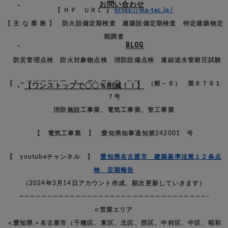
お問い合わせ
【 ＨＰ ＵＲＬ 】
https://ma-tec.jp/
【 主 な 業 務 】 防火設備定期検査 建築設備定期検査 特定建築物定
期調査
BLOG
防災管理点検 防火対象物点検 消防設備点検 連結送水管耐圧試験
【 一般建築業許可 】 愛知県知事 許可 （般－６） 第６７９１
【ワンストップで〇〇％削減！！】
７号
消防施設工事業、電気工事業、管工事業
【 電気工事業 】 愛知県知事通知第242001 号
【 youtubeチャンネル 】
愛知県名古屋市 建築基準法第１２条点
検 定期報告
（2024年3月14日アカウント作成、順次更新していきます）
—————————————————————————————————-
○営業エリア
＜愛知県＞名古屋市（千種区、東区、北区、西区、中村区、中区、昭和