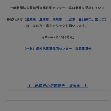
一般財団法人愛知県建築住宅センターに窓口業務を委託している
特定行政庁（
愛知県
、
豊橋市
、
岡崎市
、
一宮市
、
春日井市
、
豊田市
）
は、左の市・県をクリックお願いします。
（令和6年7月16日時点）
（一財）愛知県建築住宅センター 対象建築物
【 岐阜県の定期報告 提出先 】