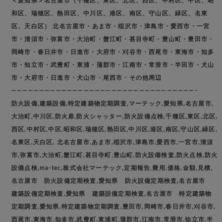
＜愛知県＞名古屋市（千種区、東区、北区、西区、中村区、中区、昭
和区、瑞穂区、熱田区、中川区、港区、南区、守山区、緑区、名東
区、天白区） 北名古屋市・あま市・稲沢市・津島市・愛西市・一宮
市・清須市・弥富市・大治町・蟹江町・甚目寺町・豊山町・豊田市・
岡崎市・春日井市・日進市・大府市・刈谷市・西尾市・東海市・知多
市・知立市・武豊町・東浦・蒲郡市・江南市・常滑市・半田市・犬山
市・大府市・日進市・犬山市・尾西市・その他周辺
—————————————————————————————————-
防火設備,建築設備,特定建築物定期調査,マーテック,愛知県,名古屋市,
大治町,中川区,防火扉,防火シャッター,防火設備点検,千種区,東区,北区,
西区,中村区,中区,昭和区,瑞穂区,熱田区,中川区,港区,南区,守山区,緑区,
名東区,天白区, 北名古屋市,あま市,稲沢市,津島市,愛西市,一宮市,清須
市,弥富市,大治町,蟹江町,甚目寺町,豊山町,防火設備検査,防火点検,防火
設備点検,ma-tec,株式会社マーテック,定期報告,費用,価格,金額,見積,
名古屋市 防火設備定期検査,愛知県 防火設備定期検査,名古屋市
建築設備定期検査,愛知県 建築設備定期検査,名古屋市 特定建築物
定期調査,愛知県,特定建築物定期調査,豊田市,岡崎市,春日井市,刈谷市,
西尾市,東海市,知多市,武豊町,東浦町,蒲郡市,江南市,常滑市,知立市,半