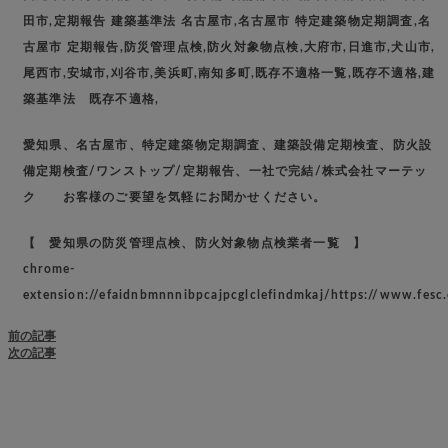
田市,定期報告 建築基準法 名古屋市,名古屋市 特定建築物定期調査,名
古屋市 定期報告,防災管理点検,防火対象物点検,大府市,日進市,犬山市,
尾西市,安城市,刈谷市,美浜町,南知多町,既存不適格一覧,既存不適格,建
築基準法 既存不適格,
愛知県、名古屋市、特定建築物定期調査、建築設備定期検査、防火設
備定期検査/ワンストップ/定期報告、一社で完結/株式会社マーテッ
ク お客様のご要望を気軽にお聞かせください。
【 愛知県の防災管理点検、防火対象物点検業者一覧 】
chrome-
extension://efaidnbmnnnibpcajpcglclefindmkaj/https://www.fesc
前の記事
次の記事