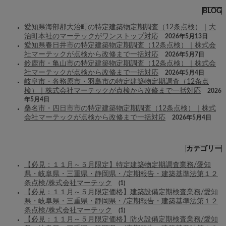
BLOG
愛知県海部郡大治町の特定建築物定期調査（12条点検）｜大
治町本社のマーテックがワンストップ対応
2026年5月13日
愛知県春日井市の特定建築物定期調査（12条点検）｜株式会
社マーテックが点検から改修まで一括対応
2026年5月7日
鈴鹿市・亀山市の特定建築物定期調査（12条点検）｜株式会
社マーテックが点検から改修まで一括対応
2026年5月4日
岐阜市・各務原市・羽島市の特定建築物定期調査（12条点
検）｜株式会社マーテックが点検から改修まで一括対応
2026
年5月4日
桑名市・四日市市の特定建築物定期調査（12条点検）｜株式
会社マーテックが点検から改修まで一括対応
2026年5月4日
カテゴリー
【必見：１１月～５月限定】特定建築物定期調査業務/愛知
県・岐阜県・三重県・静岡県・/定期報告・建築基準法第１２
条点検/株式会社マーテック
(1)
【必見：１１月～５月限定価格】建築設備定期検査業務/愛知
県・岐阜県・三重県・静岡県・/定期報告・建築基準法第１２
条点検/株式会社マーテック
(1)
【必見：１１月～５月限定価格】防火設備定期検査業務/愛知