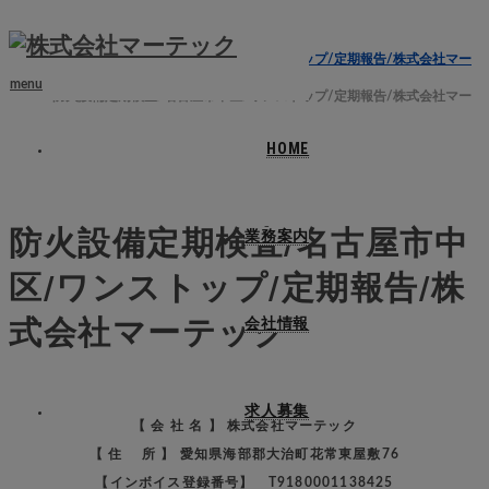
ホーム
ブログ
防火設備定期検査/名古屋市中区/ワンストップ/定期報告/株式会社マー
テック
menu
防火設備定期検査/名古屋市中区/ワンストップ/定期報告/株式会社マー
テック
HOME
2024.08.1
防火設備定期検査/名古屋市中
業務案内
区/ワンストップ/定期報告/株
式会社マーテック
会社情報
求人募集
【 会 社 名 】 株式会社マーテック
【 住 所 】 愛知県海部郡大治町花常東屋敷76
【インボイス登録番号】 T9180001138425