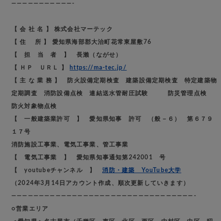
———————————-
【 会 社 名 】 株式会社マーテック
【 住 所 】 愛知県海部郡大治町花常東屋敷76
【 担 当 者 】 長瀨（ながせ）
【 ＨＰ ＵＲＬ 】
https://ma-tec.jp/
【 主 な 業 務 】 防火設備定期検査 建築設備定期検査 特定建築物
定期調査 消防設備点検 連結送水管耐圧試験 防災管理点検
防火対象物点検
【 一般建築業許可 】 愛知県知事 許可 （般－６） 第６７９
１７号
消防施設工事業、電気工事業、管工事業
【 電気工事業 】 愛知県知事通知第242001 号
【 youtubeチャンネル 】
消防・建築 YouTube大学
（2024年3月14日アカウント作成、順次更新していきます）
—————————————————————————————————-
○営業エリア