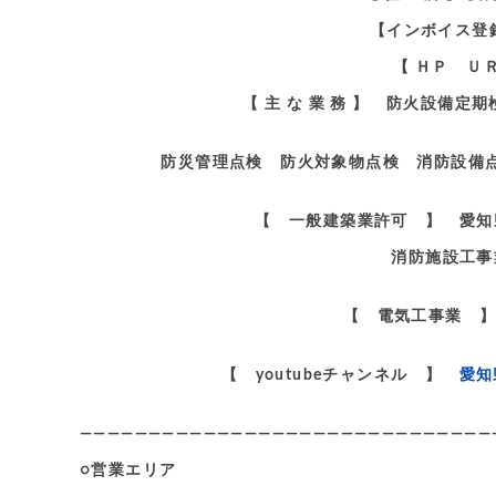
【インボイス登録番
【 ＨＰ Ｕ
【 主 な 業 務 】 防火設備
防災管理点検 防火対象物点検 消防設備点
【 一般建築業許可 】 愛知
消防施設工事
【 電気工事業 】
【 youtubeチャンネル 】
愛知
——————————————————————————————
○営業エリア