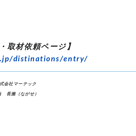
・取材依頼ページ】
.jp/distinations/entry/
式会社マーテック
当 長瀨（ながせ）