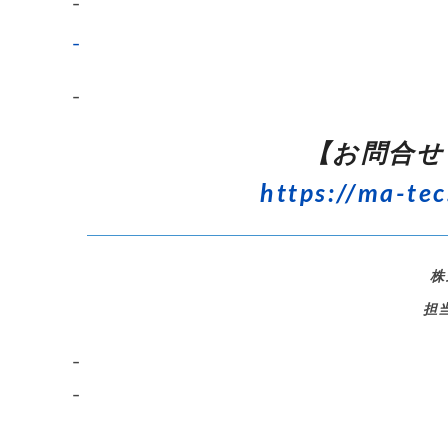
–
–
–
【お問合せ
https://ma-tec
株
担
–
–