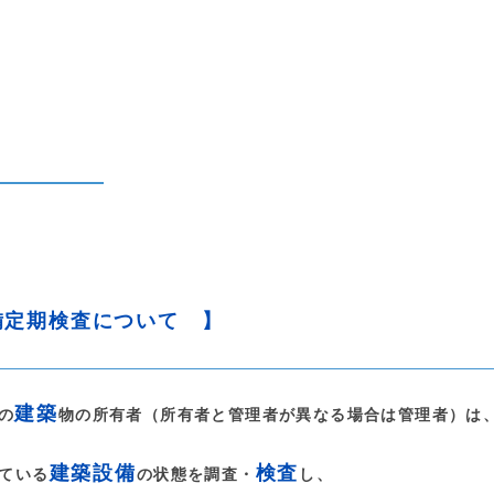
備定期検査について 】
建築
の
物の所有者（所有者と管理者が異なる場合は管理者）は
建築設備
検査
ている
の状態を調査・
し、