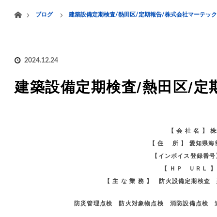
menu
ホーム
ブログ
建築設備定期検査/熱田区/定期報告/株式会社マーテック
HOME
業務案内
2024.12.24
建築設備定期検査/熱田区/定
【 会 社 名 】
【 住 所 】 愛知県
【インボイス登録番号】 
【 ＨＰ ＵＲＬ 
【 主 な 業 務 】 防火設備定期検
防災管理点検 防火対象物点検 消防設備点検 