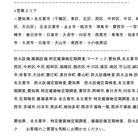
—————————————————————————————————-
○営業エリア
＜愛知県＞名古屋市（千種区、東区、北区、西区、中村区、中区、
区、天白区） 北名古屋市・あま市・稲沢市・津島市・愛西市・一
崎市・春日井市・日進市・大府市・刈谷市・西尾市・東海市・知多
市・大府市・日進市・犬山市・尾西市・その他周辺
—————————————————————————————————-
防火設備,建築設備,特定建築物定期調査,マーテック,愛知県,名古屋市,
西区,中村区,中区,昭和区,瑞穂区,熱田区,中川区,港区,南区,守山区,緑
市,弥富市,大治町,蟹江町,甚目寺町,豊山町,防火設備検査,防火点検,防火
名古屋市 防火設備定期検査,愛知県 防火設備定期検査,名古屋市
期調査,愛知県,特定建築物定期調査,豊田市,岡崎市,春日井市,刈谷市,
市,定期報告 建築基準法 名古屋市,名古屋市 特定建築物定期調査,名
西市,安城市,刈谷市,美浜町,南知多町,既存不適格一覧,既存不適格,
愛知県、名古屋市、特定建築物定期調査、建築設備定期検査、防火設
ク お客様のご要望を気軽にお聞かせください。