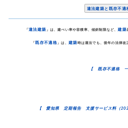
違法建築と既存不適
違法建築
建築
「
」は、建ぺい率や容積率、傾斜制限など、
既存不適格
建築
「
」は、
時は適法でも、後年の法律改
【 既存不適格 
【 愛知県 定期報告 支援サービス料（202