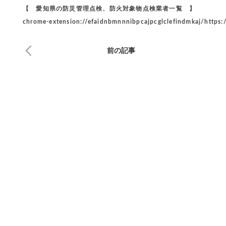
【 愛知県の防災管理点検、防火対象物点検業者一覧 】
chrome-extension://efaidnbmnnnibpcajpcglclefindmkaj/https:
前の記事