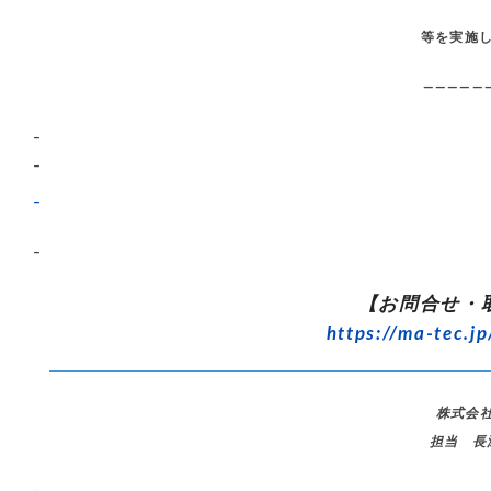
等を実施
—————
–
–
–
–
【お問合せ・
https://ma-tec.jp
株式会
担当 長