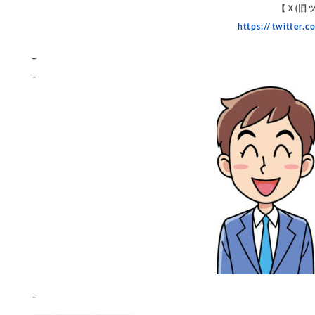
【Ｘ(旧
https://twitter
–
–
–