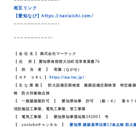
—————————————-
相互リンク
【愛知なび】
https://naviaichi.com/
—————————————-
———————————-
【 会 社 名 】 株式会社マーテック
【 住 所 】 愛知県海部郡大治町花常東屋敷76
【 担 当 者 】 長瀨（ながせ）
【 ＨＰ ＵＲＬ 】
https://ma-tec.jp/
【 主 な 業 務 】 防火設備定期検査 建築設備定期検査 特
検 防火対象物点検
【 一般建築業許可 】 愛知県知事 許可 （般－６） 第６７
消防施設工事業、電気工事業、管工事業
【 電気工事業 】 愛知県知事通知第242001 号
【 youtubeチャンネル 】
愛知県 建築基準法第12条点検 防火