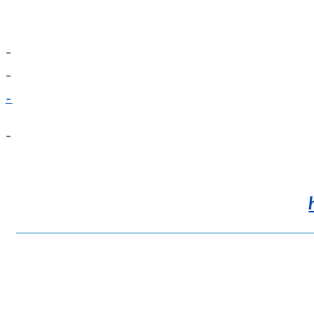
–
–
–
–