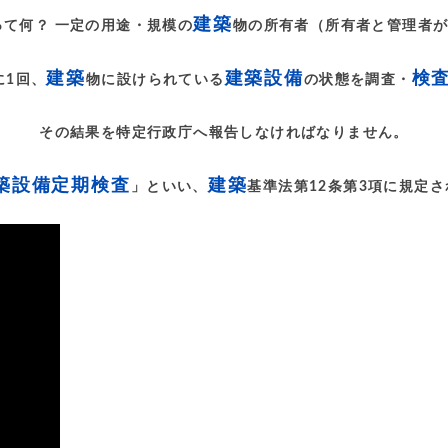
建築
って何？ 一定の用途・規模の
物の所有者（所有者と管理者
建築
建築設備
検
に1回、
物に設けられている
の状態を調査・
その結果を特定行政庁へ報告しなければなりません。
築設備定期検査
建築
」といい、
基準法第12条第3項に規定