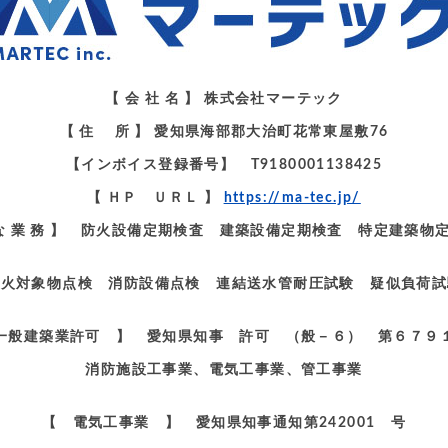
【 会 社 名 】 株式会社マーテック
【 住 所 】 愛知県海部郡大治町花常東屋敷76
【インボイス登録番号】 T9180001138425
【 ＨＰ ＵＲＬ 】
https://ma-tec.jp/
 な 業 務 】 防火設備定期検査 建築設備定期検査 特定建築物
火対象物点検 消防設備点検 連結送水管耐圧試験 疑似負荷試
一般建築業許可 】 愛知県知事 許可 （般－６） 第６７９
消防施設工事業、電気工事業、管工事業
【 電気工事業 】 愛知県知事通知第242001 号