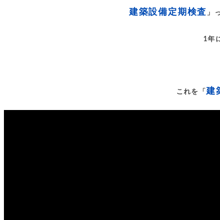
建築設備定期検査
」
1年
建
これを「