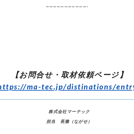
———————————-
【お問合せ・取材依頼ページ】
https://ma-tec.jp/distinations/entr
株式会社マーテック
担当 長瀨（ながせ）