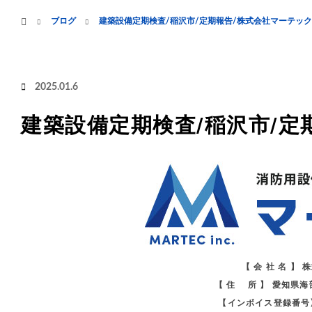
menu
ホーム
ブログ
建築設備定期検査/稲沢市/定期報告/株式会社マーテック
HOME
業務案内
2025.01.6
建築設備定期検査/稲沢市/定
【 会 社 名 】
【 住 所 】 愛知県
【インボイス登録番号】 