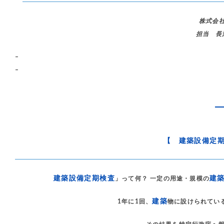
株式会
担当 長
–
–
【 建築設備定
建築設備定期検査
建
」って何？ 一定の用途・規模の
建築
1年に1回、
物に設けられてい