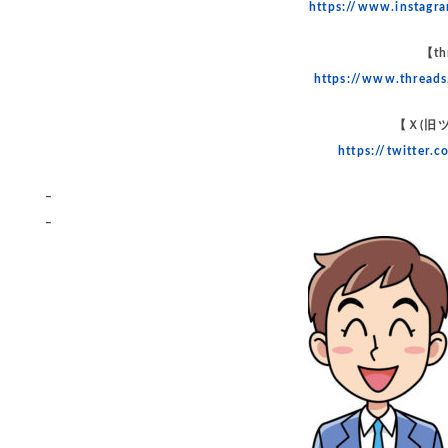
https://www.instag
【th
https://www.thread
【Ｘ(旧
https://twitter
–
–