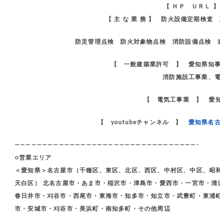
【 ＨＰ ＵＲＬ 
【 主 な 業 務 】 防火設備定期検
防災管理点検 防火対象物点検 消防設備点検 
【 一般建築業許可 】 愛知県知
消防施設工事業、
【 電気工事業 】 愛知
【 youtubeチャンネル 】
愛知県名
—————————————————————————————————-
○営業エリア
＜愛知県＞名古屋市（千種区、東区、北区、西区、中村区、中区、昭
天白区） 北名古屋市・あま市・稲沢市・津島市・愛西市・一宮市・清
春日井市・刈谷市・西尾市・東海市・知多市・知立市・武豊町・東浦
市・安城市・刈谷市・美浜町・南知多町・その他周辺