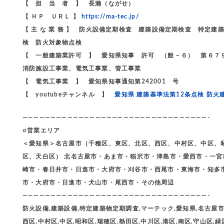
【 担 当 者 】 長瀨（ながせ）
【 ＨＰ ＵＲＬ 】
https://ma-tec.jp/
【 主 な 業 務 】 防火設備定期検査 建築設備定期検査 特
検 防火対象物点検
【 一般建築業許可 】 愛知県知事 許可 （般－６） 第６７
消防施設工事業、電気工事業、管工事業
【 電気工事業 】 愛知県知事通知第242001 号
【 youtubeチャンネル 】
愛知県 建築基準法第12条点検 防火
—————————————————————————————————-
○営業エリア
＜愛知県＞名古屋市（千種区、東区、北区、西区、中村区、中区、
区、天白区） 北名古屋市・あま市・稲沢市・津島市・愛西市・一
崎市・春日井市・日進市・大府市・刈谷市・西尾市・東海市・知多
市・大府市・日進市・犬山市・尾西市・その他周辺
—————————————————————————————————-
防火設備,建築設備,特定建築物定期調査,マーテック,愛知県,名古屋市,
西区,中村区,中区,昭和区,瑞穂区,熱田区,中川区,港区,南区,守山区,緑