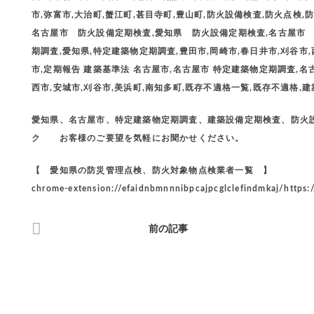
市,弥富市,大治町,蟹江町,甚目寺町,豊山町,防火設備検査,防火点検,防火
名古屋市 防火設備定期検査,愛知県 防火設備定期検査,名古屋市
期調査,愛知県,特定建築物定期調査,豊田市,岡崎市,春日井市,刈谷市,
市,定期報告 建築基準法 名古屋市,名古屋市 特定建築物定期調査,名
西市,安城市,刈谷市,美浜町,南知多町,既存不適格一覧,既存不適格,
愛知県、名古屋市、特定建築物定期調査、建築設備定期検査、防火設
ク お客様のご要望を気軽にお聞かせください。
【 愛知県の防災管理点検、防火対象物点検業者一覧 】
chrome-extension://efaidnbmnnnibpcajpcglclefindmkaj/https:
前の記事