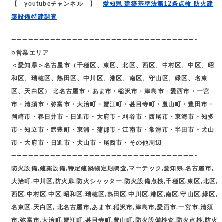
【 youtubeチャンネル 】
愛知県 建築基準法第12条点検 防火建
築設備特建調査
—————————————————————————————————-
○営業エリア
＜愛知県＞名古屋市（千種区、東区、北区、西区、中村区、中区、昭
和区、瑞穂区、熱田区、中川区、港区、南区、守山区、緑区、名東
区、天白区） 北名古屋市・あま市・稲沢市・津島市・愛西市・一宮
市・清須市・弥富市・大治町・蟹江町・甚目寺町・豊山町・豊田市・
岡崎市・春日井市・日進市・大府市・刈谷市・西尾市・東海市・知多
市・知立市・武豊町・東浦・蒲郡市・江南市・常滑市・半田市・犬山
市・大府市・日進市・犬山市・尾西市・その他周辺
—————————————————————————————————-
防火設備,建築設備,特定建築物定期調査,マーテック,愛知県,名古屋市,
大治町,中川区,防火扉,防火シャッター,防火設備点検,千種区,東区,北区,
西区,中村区,中区,昭和区,瑞穂区,熱田区,中川区,港区,南区,守山区,緑区,
名東区,天白区, 北名古屋市,あま市,稲沢市,津島市,愛西市,一宮市,清須
市,弥富市,大治町,蟹江町,甚目寺町,豊山町,防火設備検査,防火点検,防火