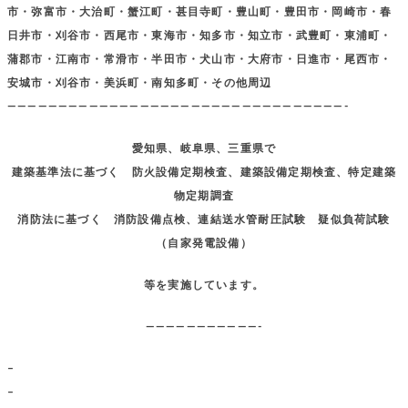
市・弥富市・大治町・蟹江町・甚目寺町・豊山町・豊田市・岡崎市・春
日井市・刈谷市・西尾市・東海市・知多市・知立市・武豊町・東浦町・
蒲郡市・江南市・常滑市・半田市・犬山市・大府市・日進市・尾西市・
安城市・刈谷市・美浜町・南知多町・その他周辺
—————————————————————————————————-
愛知県、岐阜県、三重県で
建築基準法に基づく 防火設備定期検査、建築設備定期検査、特定建築
物定期調査
消防法に基づく 消防設備点検、連結送水管耐圧試験 疑似負荷試験
（自家発電設備）
等を実施しています。
———————————-
–
–