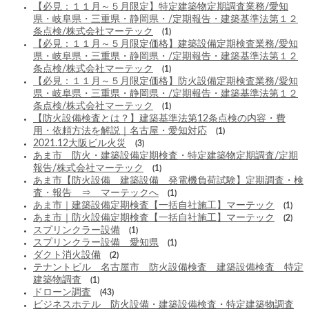
【必見：１１月～５月限定】特定建築物定期調査業務/愛知
県・岐阜県・三重県・静岡県・/定期報告・建築基準法第１２
条点検/株式会社マーテック
(1)
【必見：１１月～５月限定価格】建築設備定期検査業務/愛知
県・岐阜県・三重県・静岡県・/定期報告・建築基準法第１２
条点検/株式会社マーテック
(1)
【必見：１１月～５月限定価格】防火設備定期検査業務/愛知
県・岐阜県・三重県・静岡県・/定期報告・建築基準法第１２
条点検/株式会社マーテック
(1)
【防火設備検査とは？】建築基準法第12条点検の内容・費
用・依頼方法を解説｜名古屋・愛知対応
(1)
2021.12大阪ビル火災
(3)
あま市 防火・建築設備定期検査・特定建築物定期調査/定期
報告/株式会社マーテック
(1)
あま市【防火設備 建築設備 発電機負荷試験】定期調査・検
査・報告 ⇒ マーテックへ
(1)
あま市｜建築設備定期検査【一括自社施工】マーテック
(1)
あま市｜防火設備定期検査【一括自社施工】マーテック
(2)
スプリンクラー設備
(1)
スプリンクラー設備 愛知県
(1)
ダクト消火設備
(2)
テナントビル 名古屋市 防火設備検査 建築設備検査 特定
建築物調査
(1)
ドローン調査
(43)
ビジネスホテル 防火設備・建築設備検査・特定建築物調査