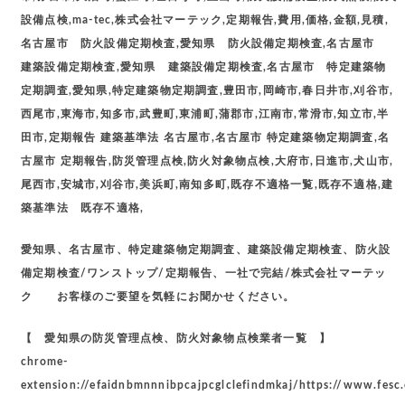
設備点検,ma-tec,株式会社マーテック,定期報告,費用,価格,金額,見積,
名古屋市 防火設備定期検査,愛知県 防火設備定期検査,名古屋市
建築設備定期検査,愛知県 建築設備定期検査,名古屋市 特定建築物
定期調査,愛知県,特定建築物定期調査,豊田市,岡崎市,春日井市,刈谷市,
西尾市,東海市,知多市,武豊町,東浦町,蒲郡市,江南市,常滑市,知立市,半
田市,定期報告 建築基準法 名古屋市,名古屋市 特定建築物定期調査,名
古屋市 定期報告,防災管理点検,防火対象物点検,大府市,日進市,犬山市,
尾西市,安城市,刈谷市,美浜町,南知多町,既存不適格一覧,既存不適格,建
築基準法 既存不適格,
愛知県、名古屋市、特定建築物定期調査、建築設備定期検査、防火設
備定期検査/ワンストップ/定期報告、一社で完結/株式会社マーテッ
ク お客様のご要望を気軽にお聞かせください。
【 愛知県の防災管理点検、防火対象物点検業者一覧 】
chrome-
extension://efaidnbmnnnibpcajpcglclefindmkaj/https://www.fesc