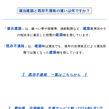
違法建築と既存不適格の違いは何ですか？
違法建築
建築
「
」は、建ぺい率や容積率、傾斜制限など、
基準法やそ
建築
の他法令に違反した状態の
物を指しています。
既存不適格
建築
「
」は、
時は適法でも、後年の法律改正により適法状
建築
態では無くなった
物を指しています。
【 既存不適格 一覧はこちらから 】
【 愛知県 定期報告 支援サービス料（2024年6月1日