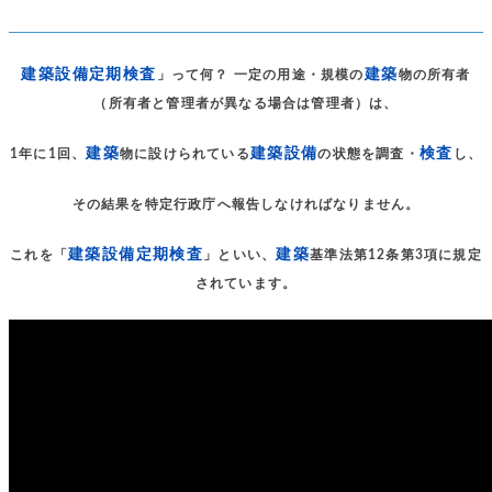
建築設備定期検査
建築
」って何？ 一定の用途・規模の
物の所有者
（所有者と管理者が異なる場合は管理者）は、
建築
建築設備
検査
1年に1回、
物に設けられている
の状態を調査・
し、
その結果を特定行政庁へ報告しなければなりません。
建築設備定期検査
建築
これを「
」といい、
基準法第12条第3項に規定
されています。