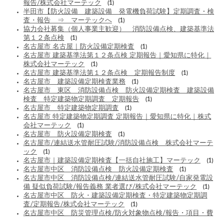
報告/株式会社マーテック
(1)
半田市【防火設備 建築設備 発電機負荷試験】定期調査・検
査・報告 ⇒ マーテックへ
(1)
協力会社募集（個人事業主歓迎） 消防設備点検、建築基準法
第１２条点検
(1)
名古屋市 名古屋｜防火設備定期検査
(1)
名古屋市 建築基準法第１２条点検 定期報告｜愛知県に特化｜
株式会社マーテック
(1)
名古屋市 建築基準法第１２条点検 定期報告制度
(1)
名古屋市 建築設備定期検査業務
(1)
名古屋市 東区 消防設備点検 防火設備定期検査 建築設備
検査 特定建築物定期調査 定期報告
(1)
名古屋市 特定建築物定期調査
(1)
名古屋市 特定建築物定期調査 定期報告｜愛知県に特化｜株式
会社マーテック
(1)
名古屋市 防火設備定期検査
(1)
名古屋市/連結送水管耐圧試験/消防設備点検 株式会社マーテ
ック
(1)
名古屋市｜建築設備定期検査【一括自社施工】マーテック
(1)
名古屋市中区 消防設備点検 防火設備定期検査
(1)
名古屋市中区 消防設備点検/連結送水管耐圧試験/自家発電設
備 疑似負荷試験/報告義務 業者選び/株式会社マーテック
(1)
名古屋市中区 防火・建築設備定期検査・特定建築物定期調
査/定期報告/株式会社マーテック
(1)
名古屋市中区 防災管理点検/防火対象物点検/報告・項目・費