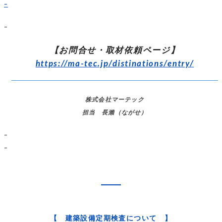
–
–
【お問合せ・取材依頼ページ】
https://ma-tec.jp/distinations/entry/
株式会社マーテック
担当 長瀨（ながせ）
–
–
【 建築設備定期検査について 】