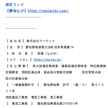
相互リンク
【愛知なび】
https://naviaichi.com/
—————————————-
———————————-
【 会 社 名 】 株式会社マーテック
【 住 所 】 愛知県海部郡大治町花常東屋敷76
【 担 当 者 】 長瀨（ながせ）
【 ＨＰ ＵＲＬ 】
https://ma-tec.jp/
【 主 な 業 務 】 防火設備定期検査 建築設備定期検査 特定建築物
定期調査 消防設備点検 連結送水管耐圧試験 防災管理点検
防火対象物点検
【 一般建築業許可 】 愛知県知事 許可 （般－６） 第６７９
１７号
消防施設工事業、電気工事業、管工事業
【 電気工事業 】 愛知県知事通知第242001号