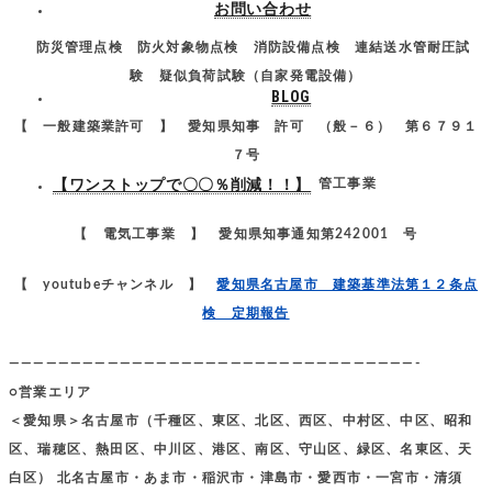
お問い合わせ
防災管理点検 防火対象物点検 消防設備点検 連結送水管耐圧試
験 疑似負荷試験（自家発電設備）
BLOG
【 一般建築業許可 】 愛知県知事 許可 （般－６） 第６７９１
７号
【ワンストップで〇〇％削減！！】
消防施設工事業、電気工事業、管工事業
【 電気工事業 】 愛知県知事通知第242001 号
【 youtubeチャンネル 】
愛知県名古屋市 建築基準法第１２条点
検 定期報告
—————————————————————————————————-
○営業エリア
＜愛知県＞名古屋市（千種区、東区、北区、西区、中村区、中区、昭和
区、瑞穂区、熱田区、中川区、港区、南区、守山区、緑区、名東区、天
白区） 北名古屋市・あま市・稲沢市・津島市・愛西市・一宮市・清須