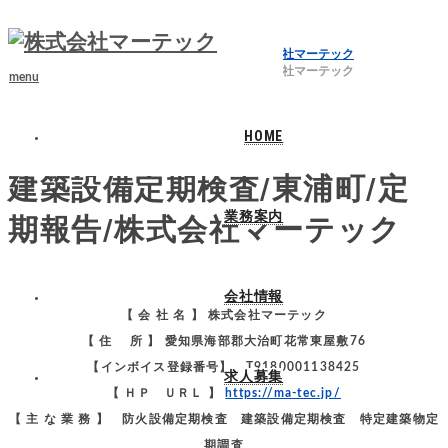
ホーム
ブログ
建築設備定期検査/東浦町/定期報告/株式会社マーテック
建築設備定期検査/東浦町/定期報告/株式会社マーテック
menu
HOME
2025.01.29
建築設備定期検査/東浦町/定
業務案内
期報告/株式会社マーテック
会社情報
【 会 社 名 】 株式会社マーテック
【 住 所 】 愛知県海部郡大治町花常東屋敷76
【インボイス登録番号】 T9180001138425
求人募集
【 ＨＰ ＵＲＬ 】
https://ma-tec.jp/
【 主 な 業 務 】 防火設備定期検査 建築設備定期検査 特定建築物定
期調査