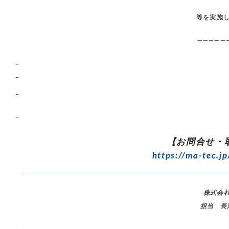
等を実施
—————
–
–
–
–
【お問合せ・
https://ma-tec.jp
株式会
担当 長