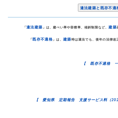
違法建築と既存不適
違法建築
建築
「
」は、建ぺい率や容積率、傾斜制限など、
既存不適格
建築
「
」は、
時は適法でも、後年の法律改
【 既存不適格 
【 愛知県 定期報告 支援サービス料（202