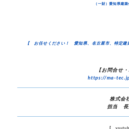
（一財）愛知県建築
【 お任せください！ 愛知県、名古屋市、特定建
【お問合せ・
https://ma-tec.j
株式会
担当 長
【 yout