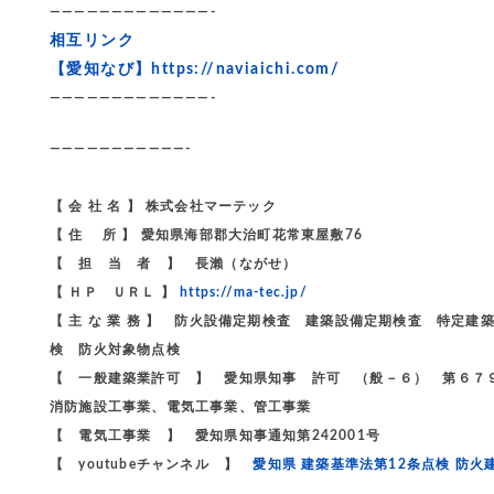
—————————————-
相互リンク
【愛知なび】
https://naviaichi.com/
—————————————-
———————————-
【 会 社 名 】 株式会社マーテック
【 住 所 】 愛知県海部郡大治町花常東屋敷76
【 担 当 者 】 長瀨（ながせ）
【 ＨＰ ＵＲＬ 】
https://ma-tec.jp/
【 主 な 業 務 】 防火設備定期検査 建築設備定期検査 特
検 防火対象物点検
【 一般建築業許可 】 愛知県知事 許可 （般－６） 第６７
消防施設工事業、電気工事業、管工事業
【 電気工事業 】 愛知県知事通知第242001号
【 youtubeチャンネル 】
愛知県 建築基準法第12条点検 防火