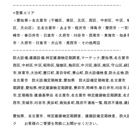
—————————————————————————————————-
○営業エリア
＜愛知県＞名古屋市（千種区、東区、北区、西区、中村区、中区、
区、天白区） 北名古屋市・あま市・稲沢市・津島市・愛西市・一
崎市・春日井市・日進市・大府市・刈谷市・西尾市・東海市・知多
市・大府市・日進市・犬山市・尾西市・その他周辺
—————————————————————————————————-
防火設備,建築設備,特定建築物定期調査,マーテック,愛知県,名古屋市,
西区,中村区,中区,昭和区,瑞穂区,熱田区,中川区,港区,南区,守山区,緑
市,弥富市,大治町,蟹江町,甚目寺町,豊山町,防火設備検査,防火点検,防火
名古屋市 防火設備定期検査,愛知県 防火設備定期検査,名古屋市
期調査,愛知県,特定建築物定期調査,豊田市,岡崎市,春日井市,刈谷市,
市,定期報告 建築基準法 名古屋市,名古屋市 特定建築物定期調査,名
西市,安城市,刈谷市,美浜町,南知多町,既存不適格一覧,既存不適格,
愛知県、名古屋市、特定建築物定期調査、建築設備定期検査、防火設
ク お客様のご要望を気軽にお聞かせください。