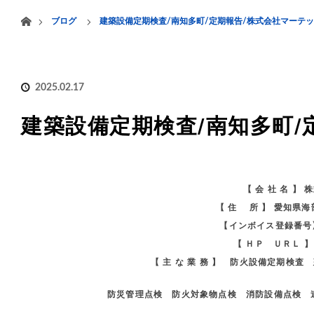
menu
ホーム
ブログ
建築設備定期検査/南知多町/定期報告/株式会社マーテ
HOME
業務案内
2025.02.17
建築設備定期検査/南知多町/
【 会 社 名 】
【 住 所 】 愛知県
【インボイス登録番号】 
【 ＨＰ ＵＲＬ 
【 主 な 業 務 】 防火設備定期検
防災管理点検 防火対象物点検 消防設備点検 