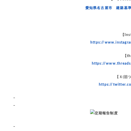
愛知県名古屋市 建築基
【Ins
https://www.instag
【th
https://www.thread
【Ｘ(旧
https://twitter
–
–
–