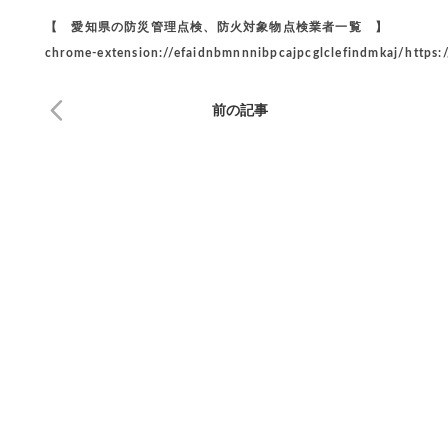
【 愛知県の防災管理点検、防火対象物点検業者一覧 】
chrome-extension://efaidnbmnnnibpcajpcglclefindmkaj/https:
前の記事