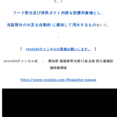
う。）
フード部分及び排気ダクト内部を防護対象物とし、
当該部分の火災を自動的 に感知して消火するもの
をいう。
・
【
youtubeチャンネルの登録お願いします。
】
youtubeチャンネル名 ： 愛知県 建築基準法第12条点検 防火建築設
備特建調査
https://www.youtube.com/@negative-nagase