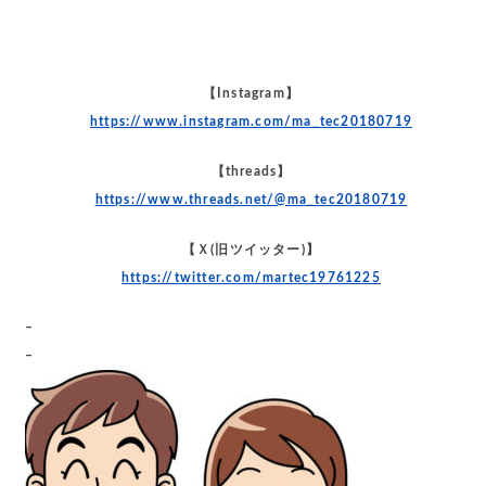
【Instagram】
https://www.instagram.com/ma_tec20180719
【threads】
https://www.threads.net/@ma_tec20180719
【Ｘ(旧ツイッター)】
https://twitter.com/martec19761225
–
–