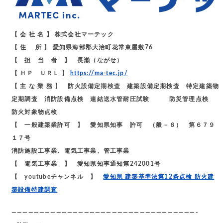
【 会 社 名 】 株式会社マーテック
【 住 所 】 愛知県海部郡大治町花常東屋敷76
【 担 当 者 】 長瀨（ながせ）
【 ＨＰ ＵＲＬ 】
https://ma-tec.jp/
【 主 な 業 務 】 防火設備定期検査 建築設備定期検査 特定建築物
定期調査 消防設備点検 連結送水管耐圧試験 防災管理点検
防火対象物点検
【 一般建築業許可 】 愛知県知事 許可 （般－６） 第６７９
１７号
消防施設工事業、電気工事業、管工事業
【 電気工事業 】 愛知県知事通知第242001号
【 youtubeチャンネル 】
愛知県 建築基準法第12条点検 防火建
築設備特建調査
—————————————————————————————————-