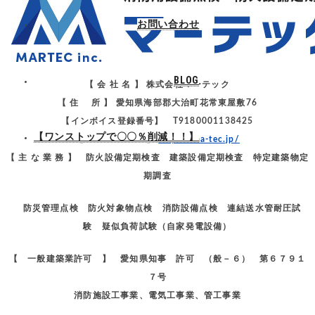
お問い合わせ
BLOG
【 会 社 名 】 株式会社マーテック
【 住 所 】 愛知県海部郡大治町花常東屋敷76
【インボイス登録番号】 T9180001138425
【ワンストップで〇〇％削減！！】
【 ＨＰ ＵＲＬ 】
https://ma-tec.jp/
【 主 な 業 務 】 防火設備定期検査 建築設備定期検査 特定建築物定
期調査
防災管理点検 防火対象物点検 消防設備点検 連結送水管耐圧試
験 疑似負荷試験（自家発電設備）
【 一般建築業許可 】 愛知県知事 許可 （般－６） 第６７９１
７号
消防施設工事業、電気工事業、管工事業