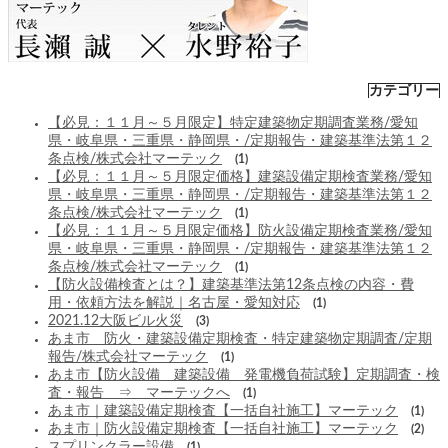
カテゴリー
【必見：１１月～５月限定】特定建築物定期調査業務/愛知
県・岐阜県・三重県・静岡県・/定期報告・建築基準法第１２
条点検/株式会社マーテック
(1)
【必見：１１月～５月限定価格】建築設備定期検査業務/愛知
県・岐阜県・三重県・静岡県・/定期報告・建築基準法第１２
条点検/株式会社マーテック
(1)
【必見：１１月～５月限定価格】防火設備定期検査業務/愛知
県・岐阜県・三重県・静岡県・/定期報告・建築基準法第１２
条点検/株式会社マーテック
(1)
【防火設備検査とは？】建築基準法第12条点検の内容・費
用・依頼方法を解説｜名古屋・愛知対応
(1)
2021.12大阪ビル火災
(3)
あま市 防火・建築設備定期検査・特定建築物定期調査/定期
報告/株式会社マーテック
(1)
あま市【防火設備 建築設備 発電機負荷試験】定期調査・検
査・報告 ⇒ マーテックへ
(1)
あま市｜建築設備定期検査【一括自社施工】マーテック
(1)
あま市｜防火設備定期検査【一括自社施工】マーテック
(2)
スプリンクラー設備
(1)