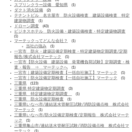
スプリンクラー設備 愛知県
(1)
ダクト消火設備
(2)
テナントビル 名古屋市 防火設備検査 建築設備検査 特定
建築物調査
(1)
ドローン調査
(43)
ビジネスホテル 防火設備・建築設備検査・特定建築物調査
(1)
マーテックってどんな会社？
(1)
当社の強み
(1)
一宮市 防火・建築設備定期検査・特定建築物定期調査/定期
報告/株式会社マーテック
(1)
一宮市【防火設備 建築設備 発電機負荷試験】定期調査・検
査・報告 ⇒ マーテックへ
(1)
一宮市｜建築設備定期検査【一括自社施工】マーテック
(1)
一宮市｜防火設備定期検査【一括自社施工】マーテック
(1)
三重県
(123)
三重県 特定建築物定期調査
(3)
三重県 特定建築物定期調査
(1)
三重県 防火設備定期検査
(1)
三重県いなべ市/連結送水管耐圧試験/消防設備点検 株式会社
マーテック
(1)
三重県いなべ市/防火設備定期検査/定期報告 株式会社マーテ
ック
(1)
三重県亀山市/連結送水管耐圧試験/消防設備点検 株式会社マ
ーテック
(1)