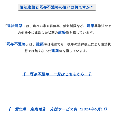
違法建築と既存不適格の違いは何ですか？
違法建築
建築
「
」は、建ぺい率や容積率、傾斜制限など、
基準法やそ
建築
の他法令に違反した状態の
物を指しています。
既存不適格
建築
「
」は、
時は適法でも、後年の法律改正により適法状
建築
態では無くなった
物を指しています。
【 既存不適格 一覧はこちらから 】
【 愛知県 定期報告 支援サービス料（2024年6月1日