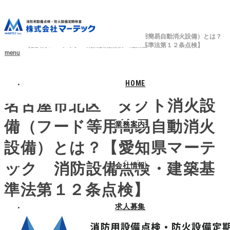
ホーム
ブログ
消防設備点検
名古屋市北区 ダクト消火設備（フード等用簡易自動消火設備）とは？
【愛知県マーテック 消防設備点検・建築基準法第１２条点検】
menu
2025.02.26
HOME
名古屋市北区 ダクト消火設
備（フード等用簡易自動消火
業務案内
設備）とは？【愛知県マーテ
ック 消防設備点検・建築基
会社情報
準法第１２条点検】
求人募集