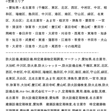
○営業エリア
＜愛知県＞名古屋市（千種区、東区、北区、西区、中村区、中区、昭
和区、瑞穂区、熱田区、中川区、港区、南区、守山区、緑区、名東
区、天白区） 北名古屋市・あま市・稲沢市・津島市・愛西市・一宮
市・清須市・弥富市・大治町・蟹江町・甚目寺町・豊山町・豊田市・
岡崎市・春日井市・日進市・大府市・刈谷市・西尾市・東海市・知多
市・知立市・武豊町・東浦・蒲郡市・江南市・常滑市・半田市・犬山
市・大府市・日進市・犬山市・尾西市・その他周辺
—————————————————————————————————-
防火設備,建築設備,特定建築物定期調査,マーテック,愛知県,名古屋市,
大治町,中川区,防火扉,防火シャッター,防火設備点検,千種区,東区,北区,
西区,中村区,中区,昭和区,瑞穂区,熱田区,中川区,港区,南区,守山区,緑区,
名東区,天白区, 北名古屋市,あま市,稲沢市,津島市,愛西市,一宮市,清須
市,弥富市,大治町,蟹江町,甚目寺町,豊山町,防火設備検査,防火点検,防火
設備点検,ma-tec,株式会社マーテック,定期報告,費用,価格,金額,見積,
名古屋市 防火設備定期検査,愛知県 防火設備定期検査,名古屋市
建築設備定期検査,愛知県 建築設備定期検査,名古屋市 特定建築物
定期調査,愛知県,特定建築物定期調査,豊田市,岡崎市,春日井市,刈谷市,