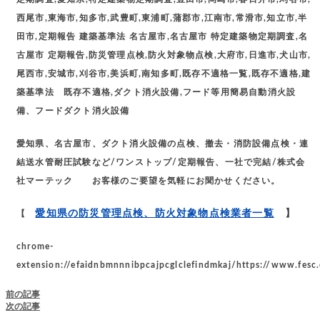
西尾市,東海市,知多市,武豊町,東浦町,蒲郡市,江南市,常滑市,知立市,半
田市,定期報告 建築基準法 名古屋市,名古屋市 特定建築物定期調査,名
古屋市 定期報告,防災管理点検,防火対象物点検,大府市,日進市,犬山市,
尾西市,安城市,刈谷市,美浜町,南知多町,既存不適格一覧,既存不適格,建
築基準法 既存不適格,ダクト消火設備,フード等用簡易自動消火設
備、フードダクト消火設備
愛知県、名古屋市、ダクト消火設備の点検、撤去・消防設備点検・連
結送水管耐圧試験など/ワンストップ/定期報告、一社で完結/株式会
社マーテック お客様のご要望を気軽にお聞かせください。
愛知県の防災管理点検、防火対象物点検業者一覧
】
【
chrome-
extension://efaidnbmnnnibpcajpcglclefindmkaj/https://www.fesc
前の記事
次の記事