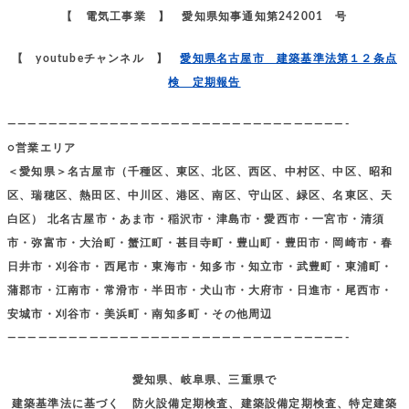
【 電気工事業 】 愛知県知事通知第242001 号
【 youtubeチャンネル 】
愛知県名古屋市 建築基準法第１２条点
検 定期報告
—————————————————————————————————-
○営業エリア
＜愛知県＞名古屋市（千種区、東区、北区、西区、中村区、中区、昭和
区、瑞穂区、熱田区、中川区、港区、南区、守山区、緑区、名東区、天
白区） 北名古屋市・あま市・稲沢市・津島市・愛西市・一宮市・清須
市・弥富市・大治町・蟹江町・甚目寺町・豊山町・豊田市・岡崎市・春
日井市・刈谷市・西尾市・東海市・知多市・知立市・武豊町・東浦町・
蒲郡市・江南市・常滑市・半田市・犬山市・大府市・日進市・尾西市・
安城市・刈谷市・美浜町・南知多町・その他周辺
—————————————————————————————————-
愛知県、岐阜県、三重県で
建築基準法に基づく 防火設備定期検査、建築設備定期検査、特定建築