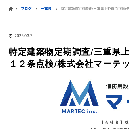
menu
ホーム
ブログ
三重県
特定建築物定期調査/三重県上野市/定期報
HOME
業務案内
2025.03.7
特定建築物定期調査/三重県上
１２条点検/株式会社マーテ
【 会 社 名 】