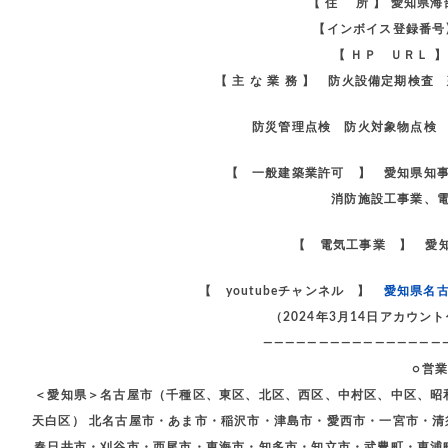
【 住 所 】 愛知県
【インボイス登録番号】 
【 ＨＰ ＵＲＬ 
【 主 な 業 務 】 防火設備定期検
防災管理点検 防火対象物点検 
【 一般建築業許可 】 愛知県知
消防施設工事業、
【 電気工事業 】 愛知
【 youtubeチャンネル 】
愛知県名
（2024年3月14日アカウ
————————————————
○営
＜愛知県＞名古屋市（千種区、東区、北区、西区、中村区、中区、昭
天白区） 北名古屋市・あま市・稲沢市・津島市・愛西市・一宮市・
春日井市・刈谷市・西尾市・東海市・知多市・知立市・武豊町・東浦