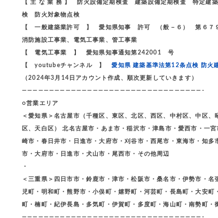
【 主 な 業 務 】 防火設備定期検査 建築設備定期検査 特
検 防火対象物点検
【 一般建築業許可 】 愛知県知事 許可 （般－６） 第６７
消防施設工事業、電気工事業、管工事業
【 電気工事業 】 愛知県知事通知第242001 号
【 youtubeチャンネル 】
愛知県 建築基準法第12条点検 防火
（2024年3月14日アカウント作成、順次更新していきます）
—————————————————————————————————-
○営業エリア
＜愛知県＞名古屋市（千種区、東区、北区、西区、中村区、中区、
区、天白区） 北名古屋市・あま市・稲沢市・津島市・愛西市・一
崎市・春日井市・日進市・大府市・刈谷市・西尾市・東海市・知多
市・大府市・日進市・犬山市・尾西市・その他周辺
・
＜三重県＞四日市市・鈴鹿市・津市・松阪市・桑名市・伊勢市・名
児町・明和町・熊野市・小俣町・嬉野町・河芸町・長島町・大安町
町・楠町・紀伊長島・多気町・伊賀町・多度町・海山町・南勢町・
—————————————————————————————————-