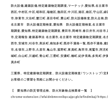
防火設備,建築設備,特定建築物定期調査,マーテック,愛知県,名古屋市,
西区,中村区,中区,昭和区,瑞穂区,熱田区,中川区,港区,南区,守山区,緑
市,弥富市,大治町,蟹江町,甚目寺町,豊山町,防火設備検査,防火点検,防火
名古屋市 防火設備定期検査,愛知県 防火設備定期検査,名古屋市
期調査,愛知県,特定建築物定期調査,豊田市,岡崎市,春日井市,刈谷市,
市,定期報告 建築基準法 名古屋市,名古屋市 特定建築物定期調査,名
西市,安城市,刈谷市,美浜町,南知多町,既存不適格一覧,既存不適格,建
市,名張市,上野市,久居市,亀山市,菰野町,東員町,鳥羽市,尾鷲市,阿児
城町,白山町,川越町,青山町,三雲町,安濃町,楠町,紀伊長島,多気町,伊
員弁町
三重県、特定建築物定期調査、防火設備定期検査/ワンストップ/
お客様のご要望を気軽にお聞かせください。
【 愛知県の防災管理点検、防火対象物点検業者一覧 】
chrome-extension://efaidnbmnnnibpcajpcglclefindmkaj/https: