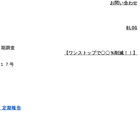
お問い合わせ
BLOG
定期調査
【ワンストップで〇〇％削減！！】
１７号
 定期報告