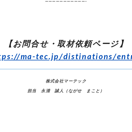
———————————-
【お問合せ・取材依頼ページ】
tps://ma-tec.jp/distinations/ent
株式会社マーテック
担当 永清 誠人（ながせ まこと）