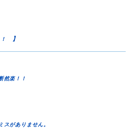
】
！！
断然楽！！
ミスがありません。