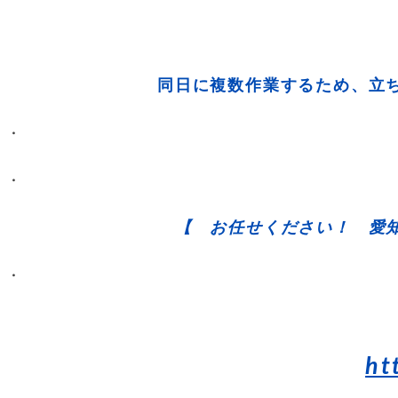
同日に複数作業するため、立
・
・
【 お任せください！ 愛
・
ht