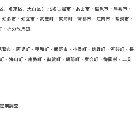
区、名東区、天白区） 北名古屋市・あま市・稲沢市・津島市・
・知多市・知立市・武豊町・東浦町・蒲郡市・江南市・常滑市・
町・その他周辺
尾鷲市・阿児町・明和町・熊野市・小俣町・嬉野町・河芸町・長
町・海山町・南勢町・御浜町・磯部町・度会町・御薗村・二見
定期調査