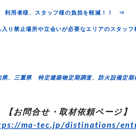
利用者様、スタッフ様の負担を軽減！！ ⇒
ち入り禁止場所や立会いが必要なエリアのスタッフ
知県、三重県 特定建築物定期調査、防火設備定期
【お問合せ・取材依頼ページ】
tps://ma-tec.jp/distinations/ent