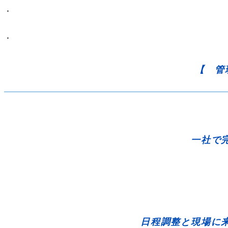
・
・
【 管
一社で完
日程調整と現場に