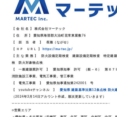
【 会 社 名 】 株式会社マーテック
【 住 所 】 愛知県海部郡大治町花常東屋敷76
【 担 当 者 】 長瀨（ながせ）
【 ＨＰ ＵＲＬ 】
https://ma-tec.jp/
【 主 な 業 務 】 防火設備定期検査 建築設備定期検査 特
検 防火対象物点検
【 一般建築業許可 】 愛知県知事 許可 （般－６） 第６７
消防施設工事業、電気工事業、管工事業
【 電気工事業 】 愛知県知事通知第242001 号
【 youtubeチャンネル 】
愛知県 建築基準法第12条点検 防火
（2024年3月14日アカウント作成、順次更新していきます）
—————————————————————————————————-
○営業エリア
＜愛知県＞名古屋市（千種区、東区、北区、西区、中村区、中区、