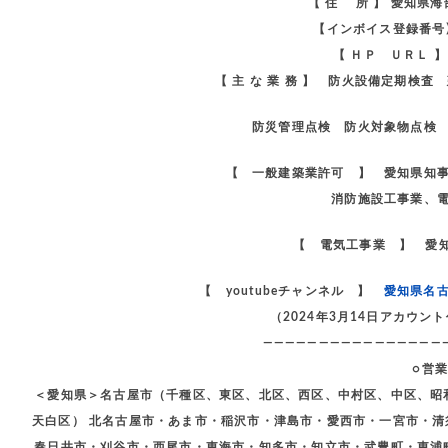
【 住 所 】 愛知県
【インボイス登録番号】 
【 ＨＰ ＵＲＬ 
【 主 な 業 務 】 防火設備定期検
防災管理点検 防火対象物点検 
【 一般建築業許可 】 愛知県知
消防施設工事業、
【 電気工事業 】 愛知
【 youtubeチャンネル 】
愛知県名
（2024年3月14日アカウ
————————————————
○営
＜愛知県＞名古屋市（千種区、東区、北区、西区、中村区、中区、昭
天白区） 北名古屋市・あま市・稲沢市・津島市・愛西市・一宮市・
春日井市・刈谷市・西尾市・東海市・知多市・知立市・武豊町・東浦