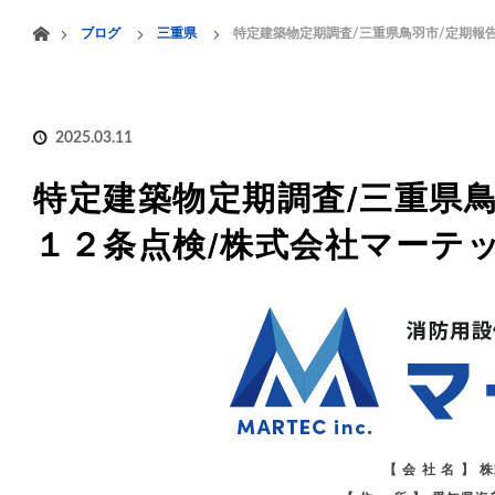
menu
ホーム
ブログ
三重県
特定建築物定期調査/三重県鳥羽市/定期報
HOME
業務案内
2025.03.11
特定建築物定期調査/三重県鳥
１２条点検/株式会社マーテ
【 会 社 名 】