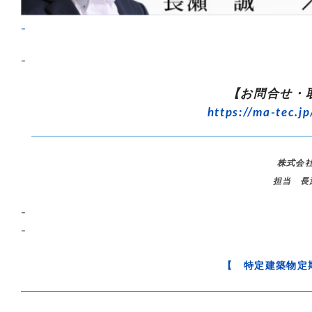
–
–
【お問合せ・
https://ma-tec.jp
株式会
担当 長
–
–
【 特定建築物定