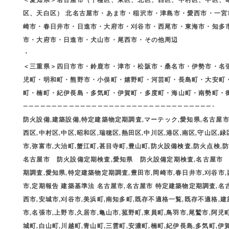
区、天白区） 北名古屋市・あま市・稲沢市・津島市・愛西市・一
崎市・春日井市・日進市・大府市・刈谷市・西尾市・東海市・知多
市・大府市・日進市・犬山市・尾西市・その他周辺
・
＜三重県＞四日市市・鈴鹿市・津市・松阪市・桑名市・伊勢市・名
児町・明和町・熊野市・小俣町・嬉野町・河芸町・長島町・大安町
町・楠町・紀伊長島・多気町・伊賀町・多度町・海山町・南勢町・
—————————————————————————————————-
防火設備,建築設備,特定建築物定期調査,マーテック,愛知県,名古屋市,
西区,中村区,中区,昭和区,瑞穂区,熱田区,中川区,港区,南区,守山区,緑
市,弥富市,大治町,蟹江町,甚目寺町,豊山町,防火設備検査,防火点検,防火
名古屋市 防火設備定期検査,愛知県 防火設備定期検査,名古屋市
期調査,愛知県,特定建築物定期調査,豊田市,岡崎市,春日井市,刈谷市,
市,定期報告 建築基準法 名古屋市,名古屋市 特定建築物定期調査,名
西市,安城市,刈谷市,美浜町,南知多町,既存不適格一覧,既存不適格,建
市,名張市,上野市,久居市,亀山市,菰野町,東員町,鳥羽市,尾鷲市,阿児
城町,白山町,川越町,青山町,三雲町,安濃町,楠町,紀伊長島,多気町,伊