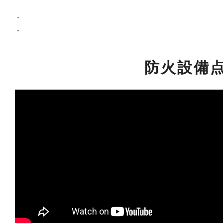
・
・
防火設備