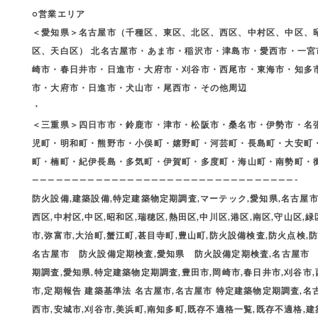
○営業エリア
＜愛知県＞名古屋市（千種区、東区、北区、西区、中村区、中区、
区、天白区） 北名古屋市・あま市・稲沢市・津島市・愛西市・一
崎市・春日井市・日進市・大府市・刈谷市・西尾市・東海市・知多
市・大府市・日進市・犬山市・尾西市・その他周辺
・
＜三重県＞四日市市・鈴鹿市・津市・松阪市・桑名市・伊勢市・名
児町・明和町・熊野市・小俣町・嬉野町・河芸町・長島町・大安町
町・楠町・紀伊長島・多気町・伊賀町・多度町・海山町・南勢町・
—————————————————————————————————-
防火設備,建築設備,特定建築物定期調査,マーテック,愛知県,名古屋市,
西区,中村区,中区,昭和区,瑞穂区,熱田区,中川区,港区,南区,守山区,緑
市,弥富市,大治町,蟹江町,甚目寺町,豊山町,防火設備検査,防火点検,防火
名古屋市 防火設備定期検査,愛知県 防火設備定期検査,名古屋市
期調査,愛知県,特定建築物定期調査,豊田市,岡崎市,春日井市,刈谷市,
市,定期報告 建築基準法 名古屋市,名古屋市 特定建築物定期調査,名
西市,安城市,刈谷市,美浜町,南知多町,既存不適格一覧,既存不適格,建