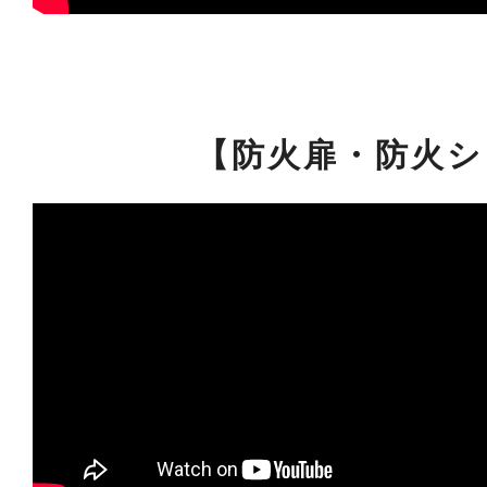
【防火扉・防火シ