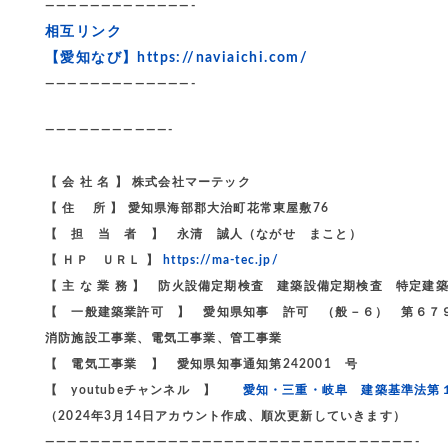
—————————————-
相互リンク
【愛知なび】
https://naviaichi.com/
—————————————-
———————————-
【 会 社 名 】 株式会社マーテック
【 住 所 】 愛知県海部郡大治町花常東屋敷76
【 担 当 者 】 永清 誠人（ながせ まこと）
【 ＨＰ ＵＲＬ 】
https://ma-tec.jp/
【 主 な 業 務 】 防火設備定期検査 建築設備定期検査 特定建
【 一般建築業許可 】 愛知県知事 許可 （般－６） 第６７
消防施設工事業、電気工事業、管工事業
【 電気工事業 】 愛知県知事通知第242001 号
【 youtubeチャンネル 】
愛知・三重・岐阜 建築基準法第
（2024年3月14日アカウント作成、順次更新していきます）
—————————————————————————————————-