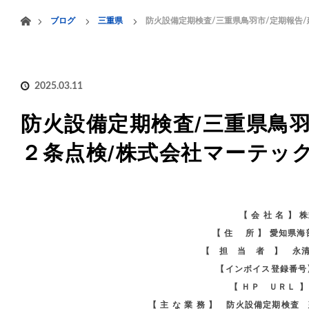
menu
ホーム
ブログ
三重県
防火設備定期検査/三重県鳥羽市/定期報告
HOME
業務案内
2025.03.11
防火設備定期検査/三重県鳥羽
２条点検/株式会社マーテッ
【 会 社 名 】
【 住 所 】 愛知県
【 担 当 者 】 永
【インボイス登録番号】 
【 ＨＰ ＵＲＬ 
【 主 な 業 務 】 防火設備定期検