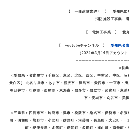
【 一般建築業許可 】 愛知県知
消防施設工事業、
【 電気工事業 】 愛知
【 youtubeチャンネル 】
愛知県名
（2024年3月14日アカウ
————————————————
○営
＜愛知県＞名古屋市（千種区、東区、北区、西区、中村区、中区、昭
天白区） 北名古屋市・あま市・稲沢市・津島市・愛西市・一宮市・
春日井市・刈谷市・西尾市・東海市・知多市・知立市・武豊町・東浦
市・安城市・刈谷市・美
＜三重県＞四日市市・鈴鹿市・津市・松阪市・桑名市・伊勢市・名張
町・明和町・熊野市・小俣町・嬉野町・河芸町・長島町・大安町・一
町・紀伊長島・多気町・伊賀町・多度町・海山町・南勢町・