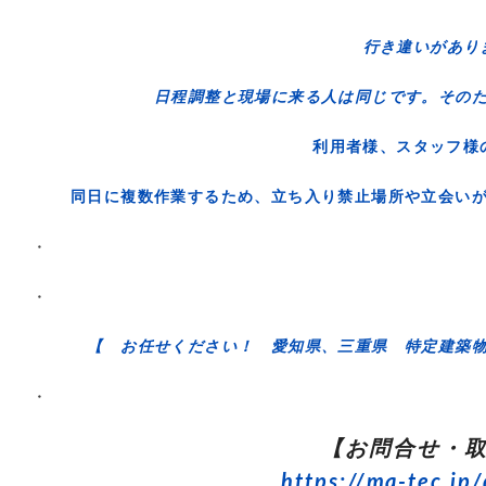
行き違いがあ
日程調整と現場に来る人は同じです。その
利用者様、スタッフ
同日に複数作業するため、立ち入り禁止場所や立会い
・
・
【 お任せください！ 愛知県、三重県 特定建築
・
【お問合せ・
https://ma-tec.jp/