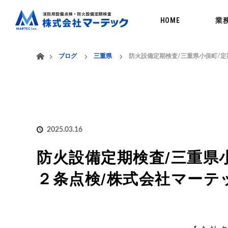
menu
HOME
業
ホーム
ブログ
三重県
防火設備定期検査/三重県小俣町/定
2025.03.16
防火設備定期検査/三重県
２条点検/株式会社マーテ