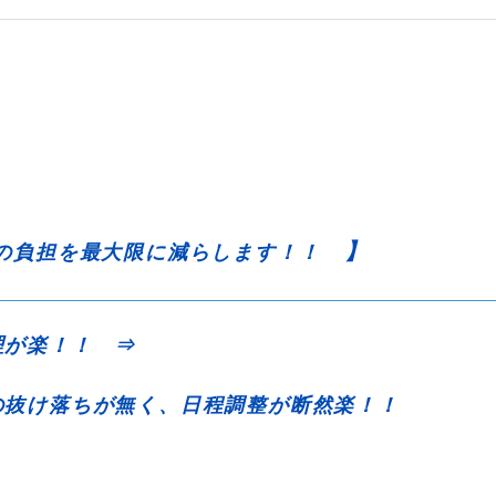
】
の負担を最大限に減らします！！
理が楽！！ ⇒
抜け落ちが無く、日程調整が断然楽！！