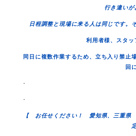
行き違い
日程調整と現場に来る人は同じです。
利用者様、スタ
同日に複数作業するため、立ち入り禁止
回
・
・
【 お任せください！ 愛知県、三重県