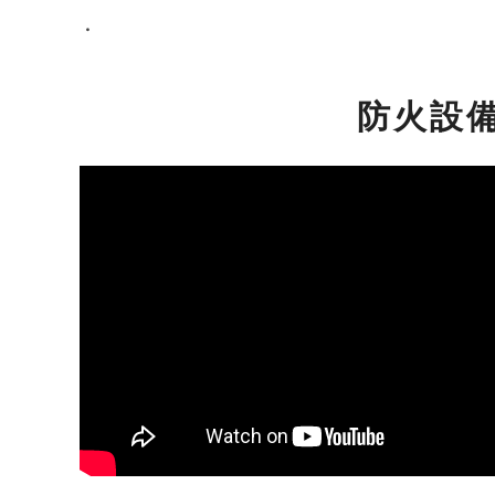
・
防火設