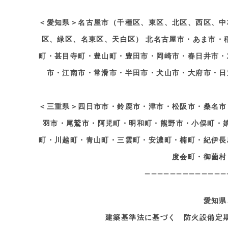
＜愛知県＞名古屋市（千種区、東区、北区、西区、中
区、緑区、名東区、天白区） 北名古屋市・あま市・
町・甚目寺町・豊山町・豊田市・岡崎市・春日井市・
市・江南市・常滑市・半田市・犬山市・大府市・日
＜三重県＞四日市市・鈴鹿市・津市・松阪市・桑名市
羽市・尾鷲市・阿児町・明和町・熊野市・小俣町・
町・川越町・青山町・三雲町・安濃町・楠町・紀伊長
度会町・御薗村
—————————————
愛知県
建築基準法に基づく 防火設備定