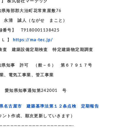
 名 】 株式会社マーテック
愛知県海部郡大治町花常東屋敷76
 永清 誠人（ながせ まこと）
号】 T9180001138425
ＲＬ 】
https://ma-tec.jp/
定期検査 建築設備定期検査 特定建築物定期調査
県知事 許可 （般－６） 第６７９１７号
業、電気工事業、管工事業
 愛知県知事通知第242001 号
県名古屋市 建築基準法第１２条点検 定期報告
アカウント作成、順次更新していきます）
————————————————————-