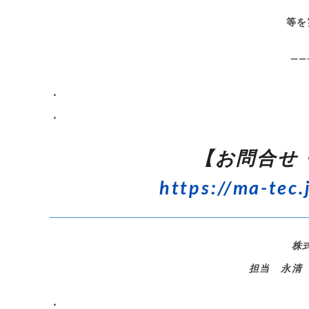
等を
——
・
・
【お問合せ
https://ma-tec.
株
担当 永清
・