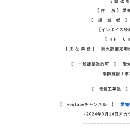
【 会 社
【 住 所 】 
【 担 当 者 】
【インボイス登録番
【 ＨＰ Ｕ
【 主 な 業 務 】 防火設備
【 一般建築業許可 】 愛知
消防施設工事
【 電気工事業 】
【 youtubeチャンネル 】
愛知
（2024年3月14日
—————————————