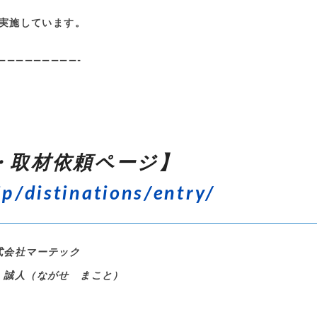
実施しています。
—————————-
・取材依頼ページ】
jp/distinations/entry/
式会社マーテック
 誠人（ながせ まこと）