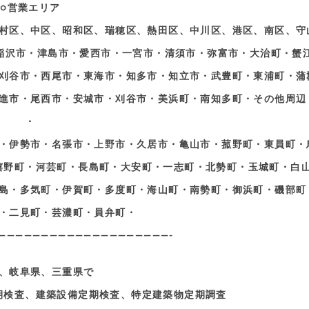
○営業エリア
村区、中区、昭和区、瑞穂区、熱田区、中川区、港区、南区、守
稲沢市・津島市・愛西市・一宮市・清須市・弥富市・大治町・蟹
刈谷市・西尾市・東海市・知多市・知立市・武豊町・東浦町・蒲
進市・尾西市・安城市・刈谷市・美浜町・南知多町・その他周辺
・
・伊勢市・名張市・上野市・久居市・亀山市・菰野町・東員町・
嬉野町・河芸町・長島町・大安町・一志町・北勢町・玉城町・白
島・多気町・伊賀町・多度町・海山町・南勢町・御浜町・磯部町
・二見町・芸濃町・員弁町・
————————————————————-
、岐阜県、三重県で
期検査、建築設備定期検査、特定建築物定期調査