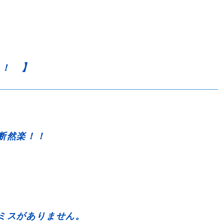
】
！！
断然楽！！
ミスがありません。