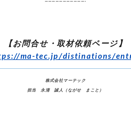
———————————-
【お問合せ・取材依頼ページ】
tps://ma-tec.jp/distinations/ent
株式会社マーテック
担当 永清 誠人（ながせ まこと）