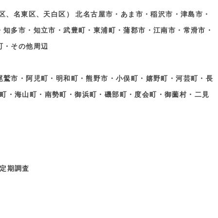
区、名東区、天白区） 北名古屋市・あま市・稲沢市・津島市・
・知多市・知立市・武豊町・東浦町・蒲郡市・江南市・常滑市・
町・その他周辺
尾鷲市・阿児町・明和町・熊野市・小俣町・嬉野町・河芸町・長
町・海山町・南勢町・御浜町・磯部町・度会町・御薗村・二見
定期調査