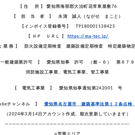
【 住 所 】 愛知県海部郡大治町花常東屋敷76
【 担 当 者 】 永清 誠人（ながせ まこと）
【インボイス登録番号】 T9180001138425
【 ＨＰ ＵＲＬ 】
https://ma-tec.jp/
 な 業 務 】 防火設備定期検査 建築設備定期検査 特定建築物
一般建築業許可 】 愛知県知事 許可 （般－６） 第６７９
消防施設工事業、電気工事業、管工事業
【 電気工事業 】 愛知県知事通知第242001 号
tubeチャンネル 】
愛知県名古屋市 建築基準法第１２条点検
（2024年3月14日アカウント作成、順次更新していきます）
—————————————————————————————————-
○営業エリア