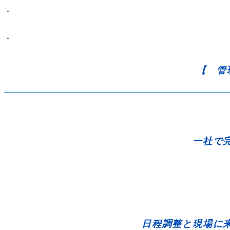
・
・
【 管
一社で完
日程調整と現場に