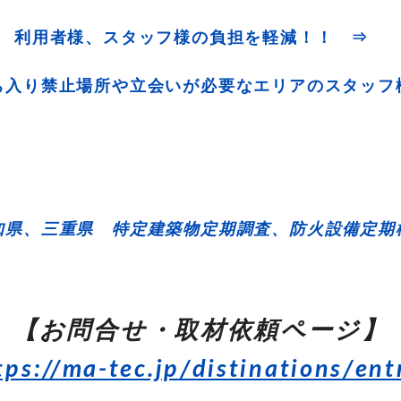
利用者様、スタッフ様の負担を軽減！！ ⇒
ち入り禁止場所や立会いが必要なエリアのスタッフ
知県、三重県 特定建築物定期調査、防火設備定期
【お問合せ・取材依頼ページ】
tps://ma-tec.jp/distinations/ent