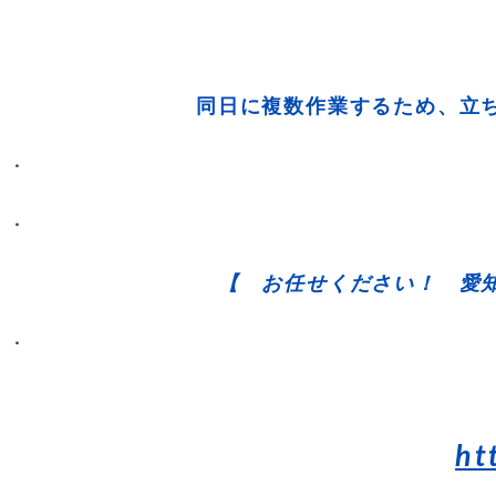
同日に複数作業するため、立
・
・
【 お任せください！ 愛
・
ht