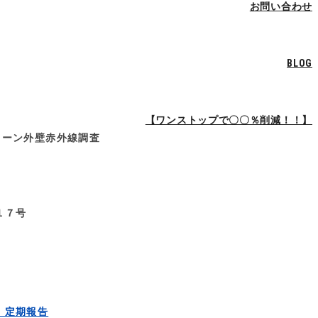
お問い合わせ
BLOG
【ワンストップで〇〇％削減！！】
ローン外壁赤外線調査
１７号
 定期報告