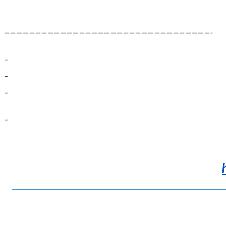
—————————————————————————————————-
–
–
–
–