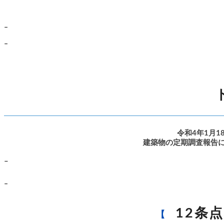
–
–
令和4年1月
建築物の定期調査報告に
–
–
12条
【