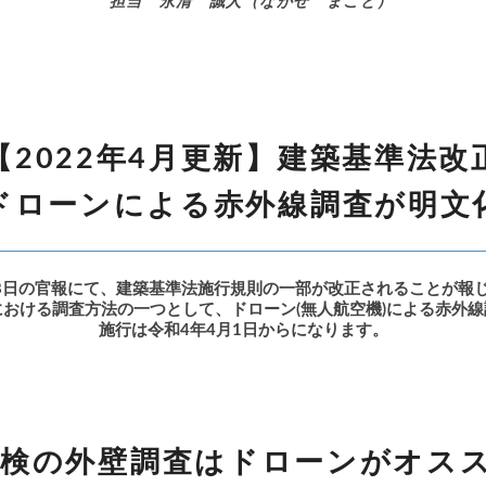
担当 永清 誠人（ながせ まこと）
【2022年4月更新】建築基準法改
ドローンによる赤外線調査が明文
18日の官報にて、建築基準法施行規則の一部が改正されることが報
おける調査方法の一つとして、ドローン(無人航空機)による赤外
施行は令和4年4月1日からになります。
点検の外壁調査はドローンがオス