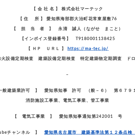
【 会 社 名 】 株式会社マーテック
【 住 所 】 愛知県海部郡大治町花常東屋敷76
【 担 当 者 】 永清 誠人（ながせ まこと）
【インボイス登録番号】 T9180001138425
【 ＨＰ ＵＲＬ 】
https://ma-tec.jp/
 】 防火設備定期検査 建築設備定期検査 特定建築物定期調査 ド
–
一般建築業許可 】 愛知県知事 許可 （般－６） 第６７９
消防施設工事業、電気工事業、管工事業
【 電気工事業 】 愛知県知事通知第242001 号
tubeチャンネル 】
愛知県名古屋市 建築基準法第１２条点検