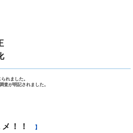
正
化
じられました。
線調査が明記されました。
スメ！！
】