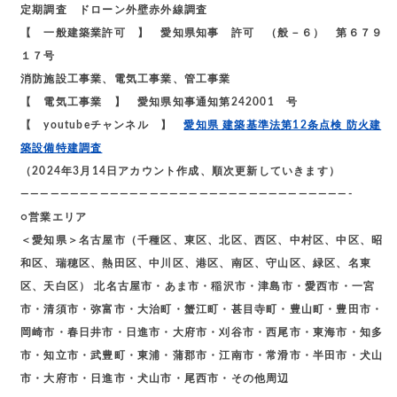
定期調査 ドローン外壁赤外線調査
【 一般建築業許可 】 愛知県知事 許可 （般－６） 第６７９
１７号
消防施設工事業、電気工事業、管工事業
【 電気工事業 】 愛知県知事通知第242001 号
【 youtubeチャンネル 】
愛知県 建築基準法第12条点検 防火建
築設備特建調査
（2024年3月14日アカウント作成、順次更新していきます）
—————————————————————————————————-
○営業エリア
＜愛知県＞名古屋市（千種区、東区、北区、西区、中村区、中区、昭
和区、瑞穂区、熱田区、中川区、港区、南区、守山区、緑区、名東
区、天白区） 北名古屋市・あま市・稲沢市・津島市・愛西市・一宮
市・清須市・弥富市・大治町・蟹江町・甚目寺町・豊山町・豊田市・
岡崎市・春日井市・日進市・大府市・刈谷市・西尾市・東海市・知多
市・知立市・武豊町・東浦・蒲郡市・江南市・常滑市・半田市・犬山
市・大府市・日進市・犬山市・尾西市・その他周辺