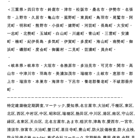
・
＜三重県＞四日市市・鈴鹿市・津市・松阪市・桑名市・伊勢市・名張
市・上野市・久居市・亀山市・菰野町・東員町・鳥羽市・尾鷲市・阿
児町・明和町・熊野市・小俣町・嬉野町・河芸町・長島町・大安町・
一志町・北勢町・玉城町・白山町・川越町・青山町・三雲町・安濃
町・楠町・紀伊長島・多気町・伊賀町・多度町・海山町・南勢町・御
浜町・磯部町・度会町・御薗村・二見町・芸濃町・員弁町・
・
＜岐阜県＞岐阜市・大垣市・各務原市・多治見市・可児市・関市・高
山市・中津川市・羽島市・美濃加茂市・瑞穂市・土岐市・恵那市・郡
上市・瑞浪市・本巣市・海津市・下呂市・養老郡養老町・不破郡垂井
町・
—————————————————————————————————-
特定建築物定期調査,マーテック,愛知県,名古屋市,大治町,千種区,東区,
北区,西区,中村区,中区,昭和区,瑞穂区,熱田区,中川区,港区,南区,守山区,
緑区,名東区,天白区, 北名古屋市,あま市,稲沢市,津島市,愛西市,一宮市,
清須市,弥富市,大治町,蟹江町,甚目寺町,豊山町,防火設備検査,防火点検,
防火設備点検,ma-tec,株式会社マーテック,定期報告,費用,価格,金額,見