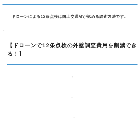
ドローンによる12条点検は国土交通省が認める調査方法です。
–
【ドローンで12条点検の外壁調査費用を削減でき
る！】
・
–
–