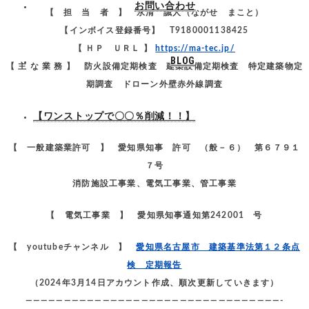
お問い合わせ
【 担 当 者 】 永清 誠人（ながせ まこと）
【インボイス登録番号】 T9180001138425
【 ＨＰ ＵＲＬ 】
https://ma-tec.jp/
BLOG
【 主 な 業 務 】 防火設備定期検査 建築設備定期検査 特定建築物定
期調査 ドローン外壁赤外線調査
【ワンストップで〇〇％削減！！】
–
【 一般建築業許可 】 愛知県知事 許可 （般－６） 第６７９１
７号
消防施設工事業、電気工事業、管工事業
【 電気工事業 】 愛知県知事通知第242001 号
【 youtubeチャンネル 】
愛知県名古屋市 建築基準法第１２条点
検 定期報告
（2024年3月14日アカウント作成、順次更新していきます）
—————————————————————————————————-