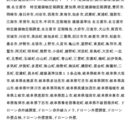
積,名古屋市 特定建築物定期調査,愛知県,特定建築物定期調査,豊田市,
岡崎市,春日井市,刈谷市,西尾市,東海市,知多市,武豊町,東浦町,蒲郡市,
江南市,常滑市,知立市,半田市,定期報告 建築基準法 名古屋市,名古屋市
特定建築物定期調査,名古屋市 定期報告,大府市,日進市,犬山市,尾西市,
安城市,刈谷市,美浜町,南知多町,三重県,四日市市,鈴鹿市,津市,松阪市,
桑名市,伊勢市,名張市,上野市,久居市,亀山市,菰野町,東員町,鳥羽市,尾
鷲市,阿児町,明和町,熊野市,小俣町,嬉野町,河芸町,長島町,大安町,一志
町,北勢町,玉城町,白山町,川越町,青山町,三雲町,安濃町,楠町,紀伊長島,
多気町,伊賀町,多度町,海山町,南勢町,御浜町,磯部町,度会町,御薗村,二
見町,芸濃町,員弁町,建築基準法第１２条点検,岐阜県岐阜市,岐阜県大垣
市,岐阜県各務原市,岐阜県多治見市,岐阜県可児市,岐阜県関市,岐阜県高
山市,岐阜県中津川市,岐阜県羽島市,岐阜県美濃加茂市,岐阜県瑞穂市,岐
阜県土岐市,岐阜県恵那市,岐阜県郡上市,岐阜県瑞浪市,岐阜県本巣市,岐
阜県海津市,岐阜県下呂市,岐阜県養老郡養老町,岐阜県不破郡垂井町, ド
ローン赤外線調査,ドローン赤外線カメラ,ドローン外壁調査,ドローン
外壁点検,ドローン外壁塗装,ドローン外壁,