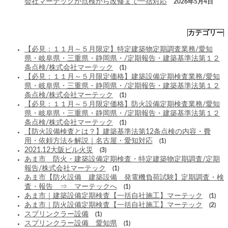
会社マーテックが点検から改修まで一括対応
2026年5月4日
カテゴリー
【必見：１１月～５月限定】特定建築物定期調査業務/愛知
県・岐阜県・三重県・静岡県・/定期報告・建築基準法第１２
条点検/株式会社マーテック
(1)
【必見：１１月～５月限定価格】建築設備定期検査業務/愛知
県・岐阜県・三重県・静岡県・/定期報告・建築基準法第１２
条点検/株式会社マーテック
(1)
【必見：１１月～５月限定価格】防火設備定期検査業務/愛知
県・岐阜県・三重県・静岡県・/定期報告・建築基準法第１２
条点検/株式会社マーテック
(1)
【防火設備検査とは？】建築基準法第12条点検の内容・費
用・依頼方法を解説｜名古屋・愛知対応
(1)
2021.12大阪ビル火災
(3)
あま市 防火・建築設備定期検査・特定建築物定期調査/定期
報告/株式会社マーテック
(1)
あま市【防火設備 建築設備 発電機負荷試験】定期調査・検
査・報告 ⇒ マーテックへ
(1)
あま市｜建築設備定期検査【一括自社施工】マーテック
(1)
あま市｜防火設備定期検査【一括自社施工】マーテック
(2)
スプリンクラー設備
(1)
スプリンクラー設備 愛知県
(1)