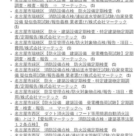
名古屋市熱田区【防火設備 建築設備 発電機負荷試験】定期
調査・検査・報告 ⇒ マーテックへ
(1)
名古屋市瑞穂区 消防設備点検 防火設備定期検査
(1)
名古屋市瑞穂区 消防設備点検/連結送水管耐圧試験/自家発電
設備 疑似負荷試験/報告義務 業者選び/株式会社マーテック
(1)
名古屋市瑞穂区 防火・建築設備定期検査・特定建築物定期調
査/定期報告/株式会社マーテック
(1)
名古屋市瑞穂区 防災管理点検/防火対象物点検/報告・項目・
費用/株式会社マーテック
(1)
名古屋市瑞穂区【防火設備 建築設備 発電機負荷試験】定期
調査・検査・報告 ⇒ マーテックへ
(1)
名古屋市緑区 消防設備点検 防火設備定期検査
(1)
名古屋市緑区 消防設備点検/連結送水管耐圧試験/自家発電設
備 疑似負荷試験/報告義務 業者選び/株式会社マーテック
(1)
名古屋市緑区 防火・建築設備定期検査・特定建築物定期調
査/定期報告/株式会社マーテック
(1)
名古屋市緑区 防災管理点検/防火対象物点検/報告・項目・費
用/株式会社マーテック
(1)
名古屋市緑区【防火設備 建築設備 発電機負荷試験】定期調
査・検査・報告 ⇒ マーテックへ
(1)
名古屋市西区 ダクト消火設備（フード等用簡易自動消火設
備）とは？【愛知県マーテック 消防設備点検・建築基準法第
１２条点検】
(1)
名古屋市西区 消防設備点検 防火設備定期検査
(1)
名古屋市西区 消防設備点検/連結送水管耐圧試験/自家発電設