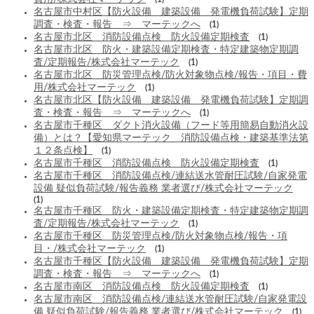
名古屋市中村区【防火設備 建築設備 発電機負荷試験】定期
調査・検査・報告 ⇒ マーテックへ
(1)
名古屋市北区 消防設備点検 防火設備定期検査
(1)
名古屋市北区 防火・建築設備定期検査・特定建築物定期調
査/定期報告/株式会社マーテック
(1)
名古屋市北区 防災管理点検/防火対象物点検/報告・項目・費
用/株式会社マーテック
(1)
名古屋市北区【防火設備 建築設備 発電機負荷試験】定期調
査・検査・報告 ⇒ マーテックへ
(1)
名古屋市千種区 ダクト消火設備（フード等用簡易自動消火設
備）とは？【愛知県マーテック 消防設備点検・建築基準法第
１２条点検】
(1)
名古屋市千種区 消防設備点検 防火設備定期検査
(1)
名古屋市千種区 消防設備点検/連結送水管耐圧試験/自家発電
設備 疑似負荷試験/報告義務 業者選び/株式会社マーテック
(1)
名古屋市千種区 防火・建築設備定期検査・特定建築物定期調
査/定期報告/株式会社マーテック
(1)
名古屋市千種区 防災管理点検/防火対象物点検/報告・項
目・/株式会社マーテック
(1)
名古屋市千種区【防火設備 建築設備 発電機負荷試験】定期
調査・検査・報告 ⇒ マーテックへ
(1)
名古屋市南区 消防設備点検 防火設備定期検査
(1)
名古屋市南区 消防設備点検/連結送水管耐圧試験/自家発電設
備 疑似負荷試験/報告義務 業者選び/株式会社マーテック
(1)