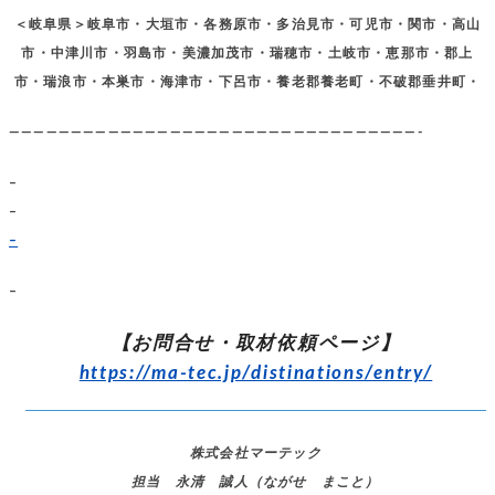
＜岐阜県＞岐阜市・大垣市・各務原市・多治見市・可児市・関市・高山
市・中津川市・羽島市・美濃加茂市・瑞穂市・土岐市・恵那市・郡上
市・瑞浪市・本巣市・海津市・下呂市・養老郡養老町・不破郡垂井町・
—————————————————————————————————-
–
–
–
–
【お問合せ・取材依頼ページ】
https://ma-tec.jp/distinations/entry/
株式会社マーテック
担当 永清 誠人（ながせ まこと）