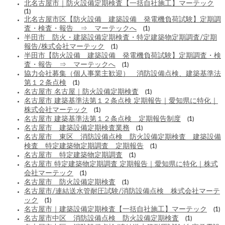
北名古屋市｜防火設備定期検査【一括自社施工】マーテック
(1)
北名古屋市区【防火設備 建築設備 発電機負荷試験】定期調
査・検査・報告 ⇒ マーテックへ
(1)
半田市 防火・建築設備定期検査・特定建築物定期調査/定期
報告/株式会社マーテック
(1)
半田市【防火設備 建築設備 発電機負荷試験】定期調査・検
査・報告 ⇒ マーテックへ
(1)
協力会社募集（個人事業主歓迎） 消防設備点検、建築基準法
第１２条点検
(1)
名古屋市 名古屋｜防火設備定期検査
(1)
名古屋市 建築基準法第１２条点検 定期報告｜愛知県に特化｜
株式会社マーテック
(1)
名古屋市 建築基準法第１２条点検 定期報告制度
(1)
名古屋市 建築設備定期検査業務
(1)
名古屋市 東区 消防設備点検 防火設備定期検査 建築設備
検査 特定建築物定期調査 定期報告
(1)
名古屋市 特定建築物定期調査
(1)
名古屋市 特定建築物定期調査 定期報告｜愛知県に特化｜株式
会社マーテック
(1)
名古屋市 防火設備定期検査
(1)
名古屋市/連結送水管耐圧試験/消防設備点検 株式会社マーテ
ック
(1)
名古屋市｜建築設備定期検査【一括自社施工】マーテック
(1)
名古屋市中区 消防設備点検 防火設備定期検査
(1)