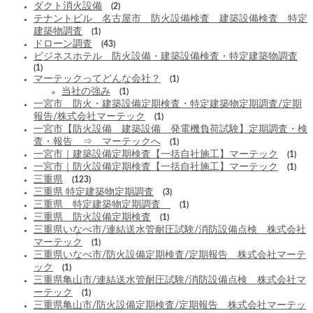
ダクト消火設備
(2)
テナントビル 名古屋市 防火設備検査 建築設備検査 特定
建築物調査
(1)
ドローン調査
(43)
ビジネスホテル 防火設備・建築設備検査・特定建築物調査
(1)
マーテックってどんな会社？
(1)
当社の強み
(1)
一宮市 防火・建築設備定期検査・特定建築物定期調査/定期
報告/株式会社マーテック
(1)
一宮市【防火設備 建築設備 発電機負荷試験】定期調査・検
査・報告 ⇒ マーテックへ
(1)
一宮市｜建築設備定期検査【一括自社施工】マーテック
(1)
一宮市｜防火設備定期検査【一括自社施工】マーテック
(1)
三重県
(123)
三重県 特定建築物定期調査
(3)
三重県 特定建築物定期調査
(1)
三重県 防火設備定期検査
(1)
三重県いなべ市/連結送水管耐圧試験/消防設備点検 株式会社
マーテック
(1)
三重県いなべ市/防火設備定期検査/定期報告 株式会社マーテ
ック
(1)
三重県亀山市/連結送水管耐圧試験/消防設備点検 株式会社マ
ーテック
(1)
三重県亀山市/防火設備定期検査/定期報告 株式会社マーテッ