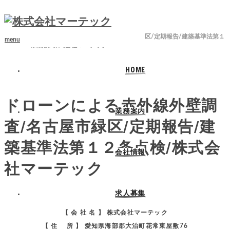
ホーム
ブログ
ドローン調査
ドローンによる赤外線外壁調査/名古屋市緑区/定期報告/建築基準法第１
menu
２条点検/株式会社マーテック
HOME
2025.04.22
ドローンによる赤外線外壁調
業務案内
査/名古屋市緑区/定期報告/建
築基準法第１２条点検/株式会
会社情報
社マーテック
求人募集
【 会 社 名 】 株式会社マーテック
【 住 所 】 愛知県海部郡大治町花常東屋敷76