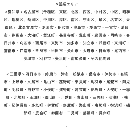
○営業エリア
＜愛知県＞名古屋市（千種区、東区、北区、西区、中村区、中区、昭和
区、瑞穂区、熱田区、中川区、港区、南区、守山区、緑区、名東区、天
白区） 北名古屋市・あま市・稲沢市・津島市・愛西市・一宮市・清須
市・弥富市・大治町・蟹江町・甚目寺町・豊山町・豊田市・岡崎市・春
日井市・刈谷市・西尾市・東海市・知多市・知立市・武豊町・東浦町・
蒲郡市・江南市・常滑市・半田市・犬山市・大府市・日進市・尾西市・
安城市・刈谷市・美浜町・南知多町・その他周辺
・
＜三重県＞四日市市・鈴鹿市・津市・松阪市・桑名市・伊勢市・名張
市・上野市・久居市・亀山市・菰野町・東員町・鳥羽市・尾鷲市・阿児
町・明和町・熊野市・小俣町・嬉野町・河芸町・長島町・大安町・一志
町・北勢町・玉城町・白山町・川越町・青山町・三雲町・安濃町・楠
町・紀伊長島・多気町・伊賀町・多度町・海山町・南勢町・御浜町・磯
部町・度会町・御薗村・二見町・芸濃町・員弁町
・