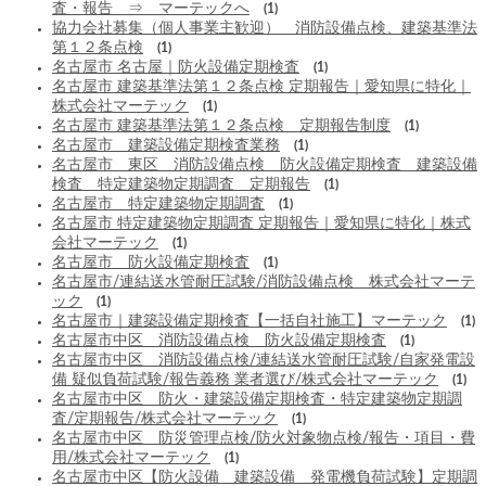
査・報告 ⇒ マーテックへ
(1)
協力会社募集（個人事業主歓迎） 消防設備点検、建築基準法
第１２条点検
(1)
名古屋市 名古屋｜防火設備定期検査
(1)
名古屋市 建築基準法第１２条点検 定期報告｜愛知県に特化｜
株式会社マーテック
(1)
名古屋市 建築基準法第１２条点検 定期報告制度
(1)
名古屋市 建築設備定期検査業務
(1)
名古屋市 東区 消防設備点検 防火設備定期検査 建築設備
検査 特定建築物定期調査 定期報告
(1)
名古屋市 特定建築物定期調査
(1)
名古屋市 特定建築物定期調査 定期報告｜愛知県に特化｜株式
会社マーテック
(1)
名古屋市 防火設備定期検査
(1)
名古屋市/連結送水管耐圧試験/消防設備点検 株式会社マーテ
ック
(1)
名古屋市｜建築設備定期検査【一括自社施工】マーテック
(1)
名古屋市中区 消防設備点検 防火設備定期検査
(1)
名古屋市中区 消防設備点検/連結送水管耐圧試験/自家発電設
備 疑似負荷試験/報告義務 業者選び/株式会社マーテック
(1)
名古屋市中区 防火・建築設備定期検査・特定建築物定期調
査/定期報告/株式会社マーテック
(1)
名古屋市中区 防災管理点検/防火対象物点検/報告・項目・費
用/株式会社マーテック
(1)
名古屋市中区【防火設備 建築設備 発電機負荷試験】定期調