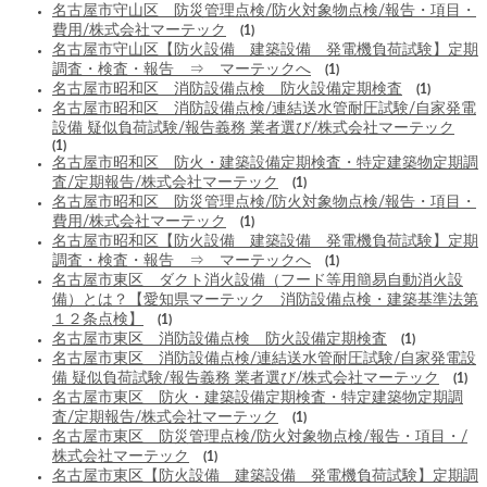
名古屋市守山区 防災管理点検/防火対象物点検/報告・項目・
費用/株式会社マーテック
(1)
名古屋市守山区【防火設備 建築設備 発電機負荷試験】定期
調査・検査・報告 ⇒ マーテックへ
(1)
名古屋市昭和区 消防設備点検 防火設備定期検査
(1)
名古屋市昭和区 消防設備点検/連結送水管耐圧試験/自家発電
設備 疑似負荷試験/報告義務 業者選び/株式会社マーテック
(1)
名古屋市昭和区 防火・建築設備定期検査・特定建築物定期調
査/定期報告/株式会社マーテック
(1)
名古屋市昭和区 防災管理点検/防火対象物点検/報告・項目・
費用/株式会社マーテック
(1)
名古屋市昭和区【防火設備 建築設備 発電機負荷試験】定期
調査・検査・報告 ⇒ マーテックへ
(1)
名古屋市東区 ダクト消火設備（フード等用簡易自動消火設
備）とは？【愛知県マーテック 消防設備点検・建築基準法第
１２条点検】
(1)
名古屋市東区 消防設備点検 防火設備定期検査
(1)
名古屋市東区 消防設備点検/連結送水管耐圧試験/自家発電設
備 疑似負荷試験/報告義務 業者選び/株式会社マーテック
(1)
名古屋市東区 防火・建築設備定期検査・特定建築物定期調
査/定期報告/株式会社マーテック
(1)
名古屋市東区 防災管理点検/防火対象物点検/報告・項目・/
株式会社マーテック
(1)
名古屋市東区【防火設備 建築設備 発電機負荷試験】定期調