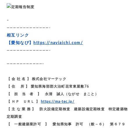
–
—————————————-
相互リンク
【愛知なび】
https://naviaichi.com/
—————————————-
———————————-
【 会 社 名 】 株式会社マーテック
【 住 所 】 愛知県海部郡大治町花常東屋敷76
【 担 当 者 】 永清 誠人（ながせ まこと）
【 ＨＰ ＵＲＬ 】
https://ma-tec.jp/
【 主 な 業 務 】 防火設備定期検査 建築設備定期検査 特定建築物
定期調査
【 一般建築業許可 】 愛知県知事 許可 （般－６） 第６７９