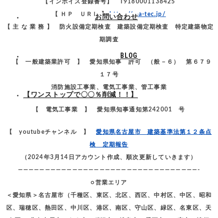
【インボイス登録番号】 T9180001138425
【 ＨＰ ＵＲＬ 】
https://ma-tec.jp/
お問い合わせ
【 主 な 業 務 】 防火設備定期検査 建築設備定期検査 特定建築物定
期調査
BLOG
【 一般建築業許可 】 愛知県知事 許可 （般－６） 第６７９
１７号
消防施設工事業、電気工事業、管工事業
【ワンストップで〇〇％削減！！】
【 電気工事業 】 愛知県知事通知第242001 号
【 youtubeチャンネル 】
愛知県名古屋市 建築基準法第１２条点
検 定期報告
（2024年3月14日アカウント作成、順次更新していきます）
—————————————————————————————————-
○営業エリア
＜愛知県＞名古屋市（千種区、東区、北区、西区、中村区、中区、昭和
区、瑞穂区、熱田区、中川区、港区、南区、守山区、緑区、名東区、天