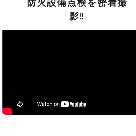
防火設備点検を密着撮
影‼