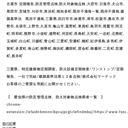
古屋市 定期報告,防災管理点検,防火対象物点検,大府市,日進市,犬山市,
尾西市,安城市,刈谷市,美浜町,南知多町,既存不適格一覧,既存不適格,建
築基準法 既存不適格,三重県,四日市市,鈴鹿市,津市,松阪市,桑名市,伊
勢市,名張市,上野市,久居市,亀山市,菰野町,東員町,鳥羽市,尾鷲市,阿児
町,明和町,熊野市,小俣町,嬉野町,河芸町,長島町,大安町,一志町,北勢町,
玉城町,白山町,川越町,青山町,三雲町,安濃町,楠町,紀伊長島,多気町,伊
賀町,多度町,海山町,南勢町,御浜町,磯部町,度会町,御薗村,二見町,芸濃
町,員弁町
三重県、特定建築物定期調査、防火設備定期検査/ワンストップ/定期
報告、一社で完結/建築基準法第１２条点検/株式会社マーテック
お客様のご要望を気軽にお聞かせください。
【 愛知県の防災管理点検、防火対象物点検業者一覧 】
chrome-
extension://efaidnbmnnnibpcajpcglclefindmkaj/https://www.fesc
前の記事