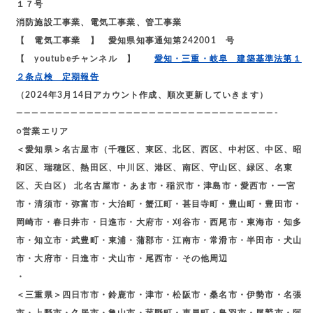
１７号
消防施設工事業、電気工事業、管工事業
【 電気工事業 】 愛知県知事通知第242001 号
【 youtubeチャンネル 】
愛知・三重・岐阜 建築基準法第１
２条点検 定期報告
（2024年3月14日アカウント作成、順次更新していきます）
—————————————————————————————————-
○営業エリア
＜愛知県＞名古屋市（千種区、東区、北区、西区、中村区、中区、昭
和区、瑞穂区、熱田区、中川区、港区、南区、守山区、緑区、名東
区、天白区） 北名古屋市・あま市・稲沢市・津島市・愛西市・一宮
市・清須市・弥富市・大治町・蟹江町・甚目寺町・豊山町・豊田市・
岡崎市・春日井市・日進市・大府市・刈谷市・西尾市・東海市・知多
市・知立市・武豊町・東浦・蒲郡市・江南市・常滑市・半田市・犬山
市・大府市・日進市・犬山市・尾西市・その他周辺
・
＜三重県＞四日市市・鈴鹿市・津市・松阪市・桑名市・伊勢市・名張
市・上野市・久居市・亀山市・菰野町・東員町・鳥羽市・尾鷲市・阿