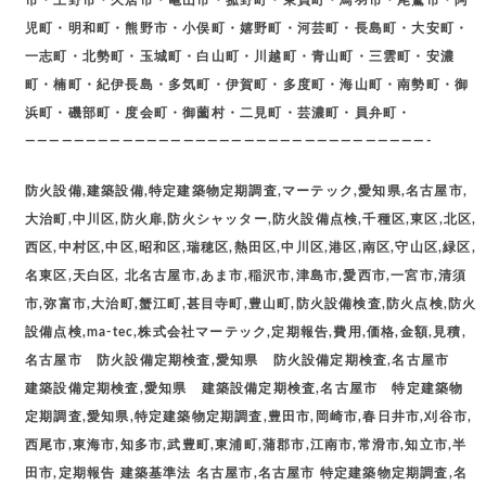
児町・明和町・熊野市・小俣町・嬉野町・河芸町・長島町・大安町・
一志町・北勢町・玉城町・白山町・川越町・青山町・三雲町・安濃
町・楠町・紀伊長島・多気町・伊賀町・多度町・海山町・南勢町・御
浜町・磯部町・度会町・御薗村・二見町・芸濃町・員弁町・
—————————————————————————————————-
防火設備,建築設備,特定建築物定期調査,マーテック,愛知県,名古屋市,
大治町,中川区,防火扉,防火シャッター,防火設備点検,千種区,東区,北区,
西区,中村区,中区,昭和区,瑞穂区,熱田区,中川区,港区,南区,守山区,緑区,
名東区,天白区, 北名古屋市,あま市,稲沢市,津島市,愛西市,一宮市,清須
市,弥富市,大治町,蟹江町,甚目寺町,豊山町,防火設備検査,防火点検,防火
設備点検,ma-tec,株式会社マーテック,定期報告,費用,価格,金額,見積,
名古屋市 防火設備定期検査,愛知県 防火設備定期検査,名古屋市
建築設備定期検査,愛知県 建築設備定期検査,名古屋市 特定建築物
定期調査,愛知県,特定建築物定期調査,豊田市,岡崎市,春日井市,刈谷市,
西尾市,東海市,知多市,武豊町,東浦町,蒲郡市,江南市,常滑市,知立市,半
田市,定期報告 建築基準法 名古屋市,名古屋市 特定建築物定期調査,名