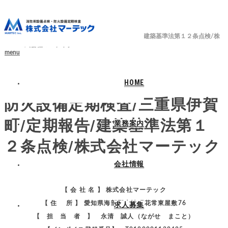
ホーム
ブログ
三重県
防火設備定期検査/三重県伊賀町/定期報告/建築基準法第１２条点検/株
式会社マーテック
menu
2025.04.23
HOME
防火設備定期検査/三重県伊賀
町/定期報告/建築基準法第１
業務案内
２条点検/株式会社マーテック
会社情報
【 会 社 名 】 株式会社マーテック
【 住 所 】 愛知県海部郡大治町花常東屋敷76
求人募集
【 担 当 者 】 永清 誠人（ながせ まこと）