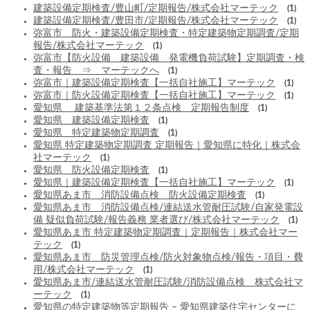
建築設備定期検査/豊山町/定期報告/株式会社マーテック
(1)
建築設備定期検査/豊田市/定期報告/株式会社マーテック
(1)
弥富市 防火・建築設備定期検査・特定建築物定期調査/定期
報告/株式会社マーテック
(1)
弥富市【防火設備 建築設備 発電機負荷試験】定期調査・検
査・報告 ⇒ マーテックへ
(1)
弥富市｜建築設備定期検査【一括自社施工】マーテック
(1)
弥富市｜防火設備定期検査【一括自社施工】マーテック
(1)
愛知県 建築基準法第１２条点検 定期報告制度
(1)
愛知県 建築設備定期検査
(1)
愛知県 特定建築物定期調査
(1)
愛知県 特定建築物定期調査 定期報告｜愛知県に特化｜株式会
社マーテック
(1)
愛知県 防火設備定期検査
(1)
愛知県｜建築設備定期検査【一括自社施工】マーテック
(1)
愛知県あま市 消防設備点検 防火設備定期検査
(1)
愛知県あま市 消防設備点検/連結送水管耐圧試験/自家発電設
備 疑似負荷試験/報告義務 業者選び/株式会社マーテック
(1)
愛知県あま市 特定建築物定期調査｜定期報告｜株式会社マー
テック
(1)
愛知県あま市 防災管理点検/防火対象物点検/報告・項目・費
用/株式会社マーテック
(1)
愛知県あま市/連結送水管耐圧試験/消防設備点検 株式会社マ
ーテック
(1)
愛知県の特定建築物等定期報告 – 愛知県建築住宅センターに