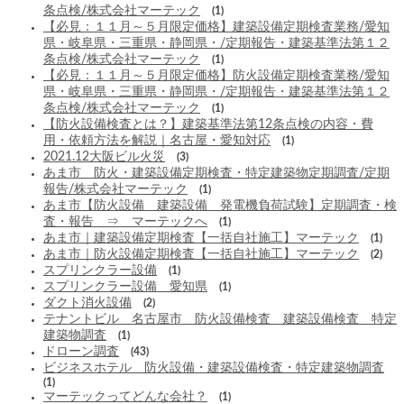
条点検/株式会社マーテック
(1)
【必見：１１月～５月限定価格】建築設備定期検査業務/愛知
県・岐阜県・三重県・静岡県・/定期報告・建築基準法第１２
条点検/株式会社マーテック
(1)
【必見：１１月～５月限定価格】防火設備定期検査業務/愛知
県・岐阜県・三重県・静岡県・/定期報告・建築基準法第１２
条点検/株式会社マーテック
(1)
【防火設備検査とは？】建築基準法第12条点検の内容・費
用・依頼方法を解説｜名古屋・愛知対応
(1)
2021.12大阪ビル火災
(3)
あま市 防火・建築設備定期検査・特定建築物定期調査/定期
報告/株式会社マーテック
(1)
あま市【防火設備 建築設備 発電機負荷試験】定期調査・検
査・報告 ⇒ マーテックへ
(1)
あま市｜建築設備定期検査【一括自社施工】マーテック
(1)
あま市｜防火設備定期検査【一括自社施工】マーテック
(2)
スプリンクラー設備
(1)
スプリンクラー設備 愛知県
(1)
ダクト消火設備
(2)
テナントビル 名古屋市 防火設備検査 建築設備検査 特定
建築物調査
(1)
ドローン調査
(43)
ビジネスホテル 防火設備・建築設備検査・特定建築物調査
(1)
マーテックってどんな会社？
(1)