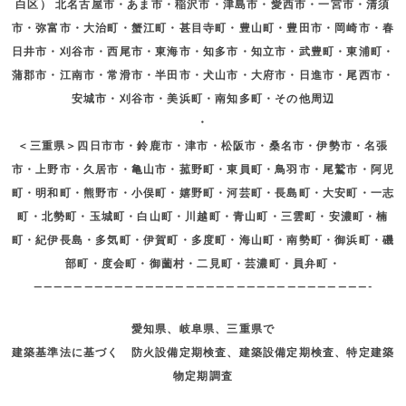
白区） 北名古屋市・あま市・稲沢市・津島市・愛西市・一宮市・清須
市・弥富市・大治町・蟹江町・甚目寺町・豊山町・豊田市・岡崎市・春
日井市・刈谷市・西尾市・東海市・知多市・知立市・武豊町・東浦町・
蒲郡市・江南市・常滑市・半田市・犬山市・大府市・日進市・尾西市・
安城市・刈谷市・美浜町・南知多町・その他周辺
・
＜三重県＞四日市市・鈴鹿市・津市・松阪市・桑名市・伊勢市・名張
市・上野市・久居市・亀山市・菰野町・東員町・鳥羽市・尾鷲市・阿児
町・明和町・熊野市・小俣町・嬉野町・河芸町・長島町・大安町・一志
町・北勢町・玉城町・白山町・川越町・青山町・三雲町・安濃町・楠
町・紀伊長島・多気町・伊賀町・多度町・海山町・南勢町・御浜町・磯
部町・度会町・御薗村・二見町・芸濃町・員弁町・
—————————————————————————————————-
愛知県、岐阜県、三重県で
建築基準法に基づく 防火設備定期検査、建築設備定期検査、特定建築
物定期調査