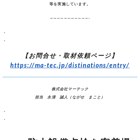
等を実施しています。
———————————-
・
・
【お問合せ・取材依頼ページ】
https://ma-tec.jp/distinations/entry/
株式会社マーテック
担当 永清 誠人（ながせ まこと）
・
・