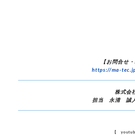
【お問合せ・
https://ma-tec.j
株式会
担当 永清 誠
【 yout