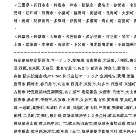
＜三重県＞四日市市・鈴鹿市・津市・松阪市・桑名市・伊勢市・名
児町・明和町・熊野市・小俣町・嬉野町・河芸町・長島町・大安町
町・楠町・紀伊長島・多気町・伊賀町・多度町・海山町・南勢町・
・
＜岐阜県＞岐阜市・大垣市・各務原市・多治見市・可児市・関市・
上市・瑞浪市・本巣市・海津市・下呂市・養老郡養老町・不破郡垂
—————————————————————————————————-
特定建築物定期調査,マーテック,愛知県,名古屋市,大治町,千種区,東区,
区,緑区,名東区,天白区, 北名古屋市,あま市,稲沢市,津島市,愛西市,
点検,防火設備点検,ma-tec,株式会社マーテック,定期報告,費用,
豊田市,岡崎市,春日井市,刈谷市,西尾市,東海市,知多市,武豊町,東浦町
古屋市 特定建築物定期調査,名古屋市 定期報告,大府市,日進市,犬山市
松阪市,桑名市,伊勢市,名張市,上野市,久居市,亀山市,菰野町,東員町,
町,一志町,北勢町,玉城町,白山町,川越町,青山町,三雲町,安濃町,楠町
薗村,二見町,芸濃町,員弁町,建築基準法第１２条点検,岐阜県岐阜市,
岐阜県高山市,岐阜県中津川市,岐阜県羽島市,岐阜県美濃加茂市,岐阜
県本巣市,岐阜県海津市,岐阜県下呂市,岐阜県養老郡養老町,岐阜県不