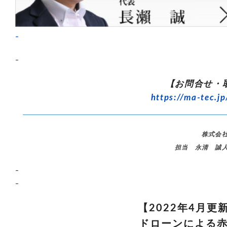
–
–
【お問合せ・
https://ma-tec.jp
株式会
担当 永清 誠
–
–
【2022年4月
ドローンによる