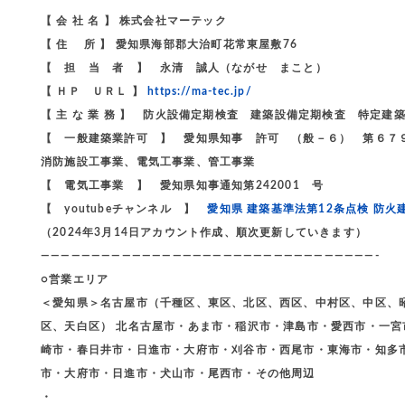
【 会 社 名 】 株式会社マーテック
【 住 所 】 愛知県海部郡大治町花常東屋敷76
【 担 当 者 】 永清 誠人（ながせ まこと）
【 ＨＰ ＵＲＬ 】
https://ma-tec.jp/
【 主 な 業 務 】 防火設備定期検査 建築設備定期検査 特定
【 一般建築業許可 】 愛知県知事 許可 （般－６） 第６７
消防施設工事業、電気工事業、管工事業
【 電気工事業 】 愛知県知事通知第242001 号
【 youtubeチャンネル 】
愛知県 建築基準法第12条点検 防火
（2024年3月14日アカウント作成、順次更新していきます）
—————————————————————————————————-
○営業エリア
＜愛知県＞名古屋市（千種区、東区、北区、西区、中村区、中区、
区、天白区） 北名古屋市・あま市・稲沢市・津島市・愛西市・一
崎市・春日井市・日進市・大府市・刈谷市・西尾市・東海市・知多
市・大府市・日進市・犬山市・尾西市・その他周辺
・