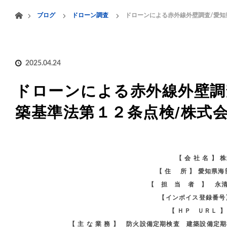
menu
ホーム
ブログ
ドローン調査
ドローンによる赤外線外壁調査/愛知
HOME
業務案内
2025.04.24
ドローンによる赤外線外壁調査
築基準法第１２条点検/株式
【 会 社 名 】
【 住 所 】 愛知県
【 担 当 者 】 永
【インボイス登録番号】 
【 ＨＰ ＵＲＬ 
【 主 な 業 務 】 防火設備定期検査 建築設備