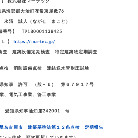
 名 】 株式会社マーテック
愛知県海部郡大治町花常東屋敷76
 永清 誠人（ながせ まこと）
号】 T9180001138425
ＲＬ 】
https://ma-tec.jp/
定期検査 建築設備定期検査 特定建築物定期調査
点検 消防設備点検 連結送水管耐圧試験
県知事 許可 （般－６） 第６７９１７号
業、電気工事業、管工事業
 愛知県知事通知第242001 号
県名古屋市 建築基準法第１２条点検 定期報告
アカウント作成、順次更新していきます）