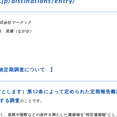
.jp/distinations/entry/
式会社マーテック
当 長瀨（ながせ）
物定期調査について 】
”とします）第12条によって定められた定期報告義
する調査
のことです。
く、規模や階数などの条件を満たした建築物を“特定建築物”とし