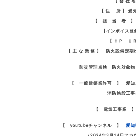
【 会 社
【 住 所 】 
【 担 当 者 】
【インボイス登録番
【 ＨＰ Ｕ
【 主 な 業 務 】 防火設備
防災管理点検 防火対象物
【 一般建築業許可 】 愛知
消防施設工事
【 電気工事業 】
【 youtubeチャンネル 】
愛知
（2024年3月14日