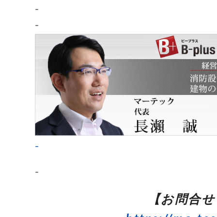
–
–
–
–
【お問合せ