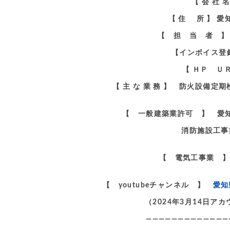
【 会 社
【 住 所 】 
【 担 当 者 】
【インボイス登録番
【 ＨＰ Ｕ
【 主 な 業 務 】 防火設備
【 一般建築業許可 】 愛知
消防施設工事
【 電気工事業 】
【 youtubeチャンネル 】
愛知
（2024年3月14日
—————————————