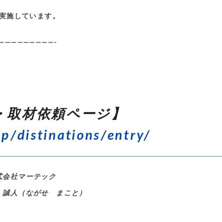
実施しています。
—————————-
・取材依頼ページ】
jp/distinations/entry/
式会社マーテック
 誠人（ながせ まこと）