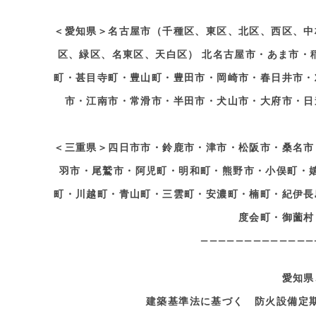
＜愛知県＞名古屋市（千種区、東区、北区、西区、中
区、緑区、名東区、天白区） 北名古屋市・あま市・
町・甚目寺町・豊山町・豊田市・岡崎市・春日井市・
市・江南市・常滑市・半田市・犬山市・大府市・日
＜三重県＞四日市市・鈴鹿市・津市・松阪市・桑名市
羽市・尾鷲市・阿児町・明和町・熊野市・小俣町・
町・川越町・青山町・三雲町・安濃町・楠町・紀伊長
度会町・御薗村
—————————————
愛知県
建築基準法に基づく 防火設備定