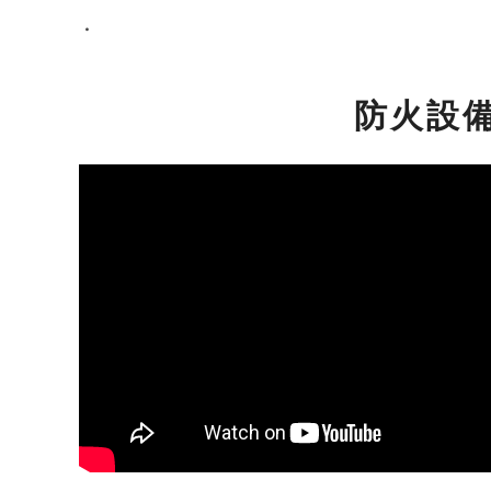
・
防火設