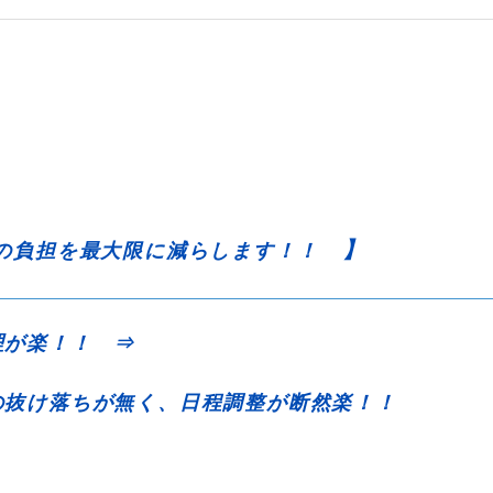
】
の負担を最大限に減らします！！
理が楽！！ ⇒
抜け落ちが無く、日程調整が断然楽！！