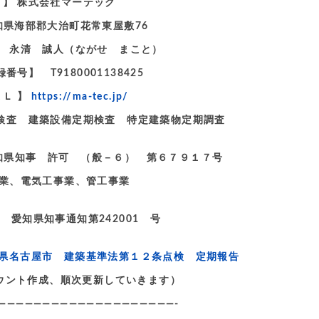
 名 】 株式会社マーテック
愛知県海部郡大治町花常東屋敷76
 永清 誠人（ながせ まこと）
号】 T9180001138425
ＲＬ 】
https://ma-tec.jp/
定期検査 建築設備定期検査 特定建築物定期調査
県知事 許可 （般－６） 第６７９１７号
業、電気工事業、管工事業
 愛知県知事通知第242001 号
県名古屋市 建築基準法第１２条点検 定期報告
アカウント作成、順次更新していきます）
————————————————————-