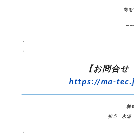
等を
——
・
・
【お問合せ
https://ma-tec.
株
担当 永清
・