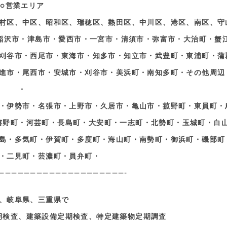
○営業エリア
村区、中区、昭和区、瑞穂区、熱田区、中川区、港区、南区、守
稲沢市・津島市・愛西市・一宮市・清須市・弥富市・大治町・蟹
刈谷市・西尾市・東海市・知多市・知立市・武豊町・東浦町・蒲
進市・尾西市・安城市・刈谷市・美浜町・南知多町・その他周辺
・
・伊勢市・名張市・上野市・久居市・亀山市・菰野町・東員町・
嬉野町・河芸町・長島町・大安町・一志町・北勢町・玉城町・白
島・多気町・伊賀町・多度町・海山町・南勢町・御浜町・磯部町
・二見町・芸濃町・員弁町・
————————————————————-
、岐阜県、三重県で
期検査、建築設備定期検査、特定建築物定期調査