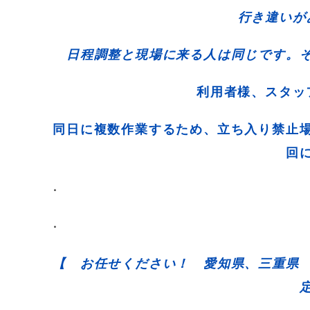
行き違い
日程調整と現場に来る人は同じです。
利用者様、スタ
同日に複数作業するため、立ち入り禁止
回
・
・
【 お任せください！ 愛知県、三重県