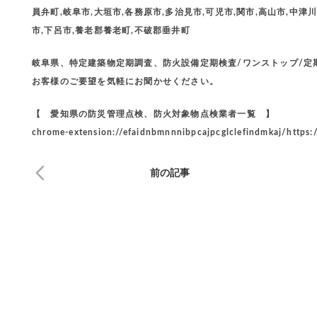
員弁町,岐阜市,大垣市,各務原市,多治見市,可児市,関市,高山市,中津川
市,下呂市,養老郡養老町,不破郡垂井町
岐阜県、特定建築物定期調査、防火設備定期検査/ワンストップ/
お客様のご要望を気軽にお聞かせください。
【 愛知県の防災管理点検、防火対象物点検業者一覧 】
chrome-extension://efaidnbmnnnibpcajpcglclefindmkaj/https:
前の記事