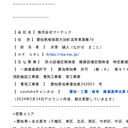
—————————————-
———————————-
【 会 社 名 】 株式会社マーテック
【 住 所 】 愛知県海部郡大治町花常東屋敷76
【 担 当 者 】 永清 誠人（ながせ まこと）
【 ＨＰ ＵＲＬ 】
https://ma-tec.jp/
【 主 な 業 務 】 防火設備定期検査 建築設備定期検査 特定建
【 一般建築業許可 】 愛知県知事 許可 （般－６） 第６７
消防施設工事業、電気工事業、管工事業
【 電気工事業 】 愛知県知事通知第242001 号
【 youtubeチャンネル 】
愛知・三重・岐阜 建築基準法第
（2024年3月14日アカウント作成、順次更新していきます）
—————————————————————————————————-
○営業エリア
＜愛知県＞名古屋市（千種区、東区、北区、西区、中村区、中区、