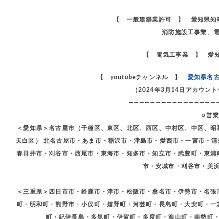
【 一般建築業許可 】 愛知県知
消防施設工事業、
【 電気工事業 】 愛知
【 youtubeチャンネル 】
愛知県名
（2024年3月14日アカウ
————————————————
○営
＜愛知県＞名古屋市（千種区、東区、北区、西区、中村区、中区、昭
天白区） 北名古屋市・あま市・稲沢市・津島市・愛西市・一宮市・
春日井市・刈谷市・西尾市・東海市・知多市・知立市・武豊町・東浦
市・安城市・刈谷市・美
＜三重県＞四日市市・鈴鹿市・津市・松阪市・桑名市・伊勢市・名張
町・明和町・熊野市・小俣町・嬉野町・河芸町・長島町・大安町・一
町・紀伊長島・多気町・伊賀町・多度町・海山町・南勢町