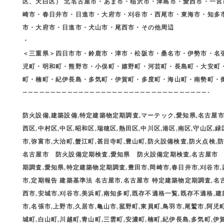
区、天白区） 北名古屋市・あま市・稲沢市・津島市・愛西市・一
崎市・春日井市・日進市・大府市・刈谷市・西尾市・東海市・知多
市・大府市・日進市・犬山市・尾西市・その他周辺
・
＜三重県＞四日市市・鈴鹿市・津市・松阪市・桑名市・伊勢市・名
児町・明和町・熊野市・小俣町・嬉野町・河芸町・長島町・大安町
町・楠町・紀伊長島・多気町・伊賀町・多度町・海山町・南勢町・
—————————————————————————————————-
防火設備,建築設備,特定建築物定期調査,マーテック,愛知県,名古屋市,
西区,中村区,中区,昭和区,瑞穂区,熱田区,中川区,港区,南区,守山区,緑
市,弥富市,大治町,蟹江町,甚目寺町,豊山町,防火設備検査,防火点検,防火
名古屋市 防火設備定期検査,愛知県 防火設備定期検査,名古屋市
期調査,愛知県,特定建築物定期調査,豊田市,岡崎市,春日井市,刈谷市,
市,定期報告 建築基準法 名古屋市,名古屋市 特定建築物定期調査,名
西市,安城市,刈谷市,美浜町,南知多町,既存不適格一覧,既存不適格,建
市,名張市,上野市,久居市,亀山市,菰野町,東員町,鳥羽市,尾鷲市,阿児
城町,白山町,川越町,青山町,三雲町,安濃町,楠町,紀伊長島,多気町,伊