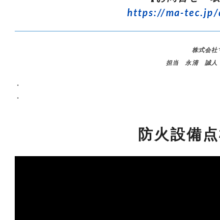
https://ma-tec.jp/
株式会社
担当 永清 誠人
・
・
防火設備点