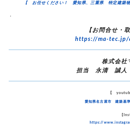
【 お任せください！ 愛知県、三重県 特定建築
・
【お問合せ・
https://ma-tec.jp/
株式会社
担当 永清 誠人
【 yout
愛知県名古屋市 建築基
【Ins
https://www.instag