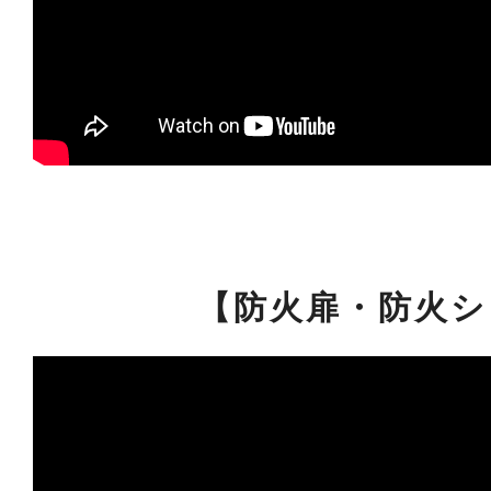
【防火扉・防火シ