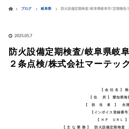
menu
ホーム
ブログ
岐阜県
防火設備定期検査/岐阜県岐阜市/定期報告
HOME
業務案内
2025.05.7
防火設備定期検査/岐阜県岐阜
２条点検/株式会社マーテッ
【 会 社 名 】
【 住 所 】 愛知県
【 担 当 者 】 永
【インボイス登録番号】 
【 ＨＰ ＵＲＬ 
【 主 な 業 務 】 防火設備定期検