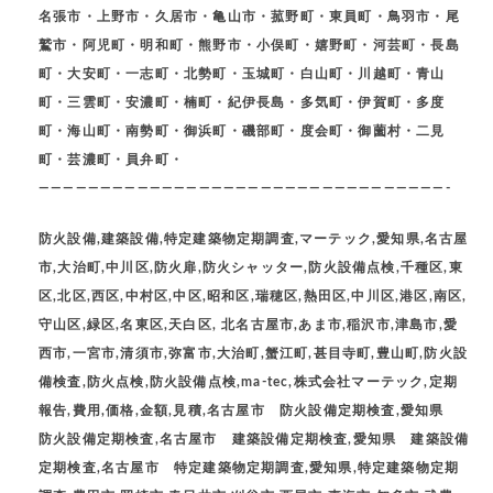
名張市・上野市・久居市・亀山市・菰野町・東員町・鳥羽市・尾
鷲市・阿児町・明和町・熊野市・小俣町・嬉野町・河芸町・長島
町・大安町・一志町・北勢町・玉城町・白山町・川越町・青山
町・三雲町・安濃町・楠町・紀伊長島・多気町・伊賀町・多度
町・海山町・南勢町・御浜町・磯部町・度会町・御薗村・二見
町・芸濃町・員弁町・
—————————————————————————————————-
防火設備,建築設備,特定建築物定期調査,マーテック,愛知県,名古屋
市,大治町,中川区,防火扉,防火シャッター,防火設備点検,千種区,東
区,北区,西区,中村区,中区,昭和区,瑞穂区,熱田区,中川区,港区,南区,
守山区,緑区,名東区,天白区, 北名古屋市,あま市,稲沢市,津島市,愛
西市,一宮市,清須市,弥富市,大治町,蟹江町,甚目寺町,豊山町,防火設
備検査,防火点検,防火設備点検,ma-tec,株式会社マーテック,定期
報告,費用,価格,金額,見積,名古屋市 防火設備定期検査,愛知県
防火設備定期検査,名古屋市 建築設備定期検査,愛知県 建築設備
定期検査,名古屋市 特定建築物定期調査,愛知県,特定建築物定期