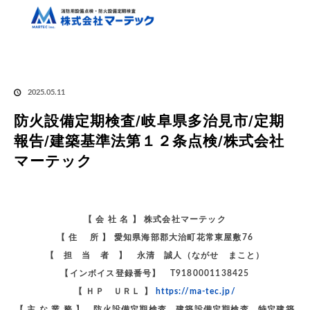
ホーム
ブログ
消防設備点検
防火設備定期検査/岐阜県多治見市/定期報告/
建築基準法第１２条点検/株式会社マーテック
2025.05.11
防火設備定期検査/岐阜県多治見市/定期
報告/建築基準法第１２条点検/株式会社
マーテック
【 会 社 名 】 株式会社マーテック
【 住 所 】 愛知県海部郡大治町花常東屋敷76
【 担 当 者 】 永清 誠人（ながせ まこと）
【インボイス登録番号】 T9180001138425
【 ＨＰ ＵＲＬ 】
https://ma-tec.jp/
【 主 な 業 務 】 防火設備定期検査 建築設備定期検査 特定建築