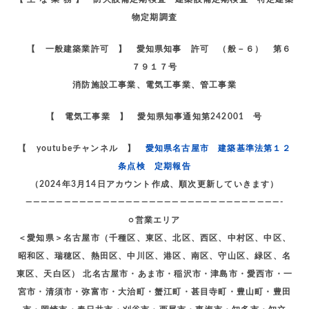
物定期調査
【 一般建築業許可 】 愛知県知事 許可 （般－６） 第６
７９１７号
消防施設工事業、電気工事業、管工事業
【 電気工事業 】 愛知県知事通知第242001 号
【 youtubeチャンネル 】
愛知県名古屋市 建築基準法第１２
条点検 定期報告
（2024年3月14日アカウント作成、順次更新していきます）
—————————————————————————————————-
○営業エリア
＜愛知県＞名古屋市（千種区、東区、北区、西区、中村区、中区、
昭和区、瑞穂区、熱田区、中川区、港区、南区、守山区、緑区、名
東区、天白区） 北名古屋市・あま市・稲沢市・津島市・愛西市・一
宮市・清須市・弥富市・大治町・蟹江町・甚目寺町・豊山町・豊田