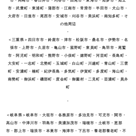
市・岡崎市・春日井市・刈谷市・西尾市・東海市・知多市・知立
市・武豊町・東浦町・蒲郡市・江南市・常滑市・半田市・犬山市・
大府市・日進市・尾西市・安城市・刈谷市・美浜町・南知多町・そ
の他周辺
・
＜三重県＞四日市市・鈴鹿市・津市・松阪市・桑名市・伊勢市・名
張市・上野市・久居市・亀山市・菰野町・東員町・鳥羽市・尾鷲
市・阿児町・明和町・熊野市・小俣町・嬉野町・河芸町・長島町・
大安町・一志町・北勢町・玉城町・白山町・川越町・青山町・三雲
町・安濃町・楠町・紀伊長島・多気町・伊賀町・多度町・海山町・
南勢町・御浜町・磯部町・度会町・御薗村・二見町・芸濃町・員弁
町
・
＜岐阜県＞岐阜市・大垣市・各務原市・多治見市・可児市・関市・
高山市・中津川市・羽島市・美濃加茂市・瑞穂市・土岐市・恵那
市・郡上市・瑞浪市・本巣市・海津市・下呂市・養老郡養老町・不