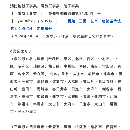
消防施設工事業、電気工事業、管工事業
【 電気工事業 】 愛知県知事通知第242001 号
【 youtubeチャンネル 】
愛知・三重・岐阜 建築基準法
第１２条点検 定期報告
（2024年3月14日アカウント作成、順次更新していきます）
—————————————————————————————————-
○営業エリア
＜愛知県＞名古屋市（千種区、東区、北区、西区、中村区、中
区、昭和区、瑞穂区、熱田区、中川区、港区、南区、守山区、緑
区、名東区、天白区） 北名古屋市・あま市・稲沢市・津島市・愛
西市・一宮市・清須市・弥富市・大治町・蟹江町・甚目寺町・豊
山町・豊田市・岡崎市・春日井市・日進市・大府市・刈谷市・西
尾市・東海市・知多市・知立市・武豊町・東浦・蒲郡市・江南
市・常滑市・半田市・犬山市・大府市・日進市・犬山市・尾西
市・その他周辺
・
＜三重県＞四日市市・鈴鹿市・津市・松阪市・桑名市・伊勢市・