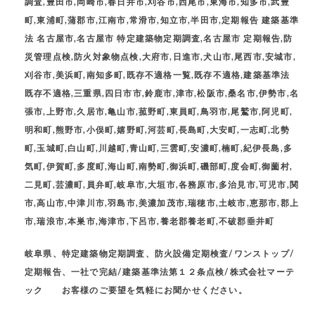
調査,豊田市,岡崎市,春日井市,刈谷市,西尾市,東海市,知多市,武豊
町,東浦町,蒲郡市,江南市,常滑市,知立市,半田市,定期報告 建築基準
法 名古屋市,名古屋市 特定建築物定期調査,名古屋市 定期報告,防
災管理点検,防火対象物点検,大府市,日進市,犬山市,尾西市,安城市,
刈谷市,美浜町,南知多町,既存不適格一覧,既存不適格,建築基準法
既存不適格,三重県,四日市市,鈴鹿市,津市,松阪市,桑名市,伊勢市,名
張市,上野市,久居市,亀山市,菰野町,東員町,鳥羽市,尾鷲市,阿児町,
明和町,熊野市,小俣町,嬉野町,河芸町,長島町,大安町,一志町,北勢
町,玉城町,白山町,川越町,青山町,三雲町,安濃町,楠町,紀伊長島,多
気町,伊賀町,多度町,海山町,南勢町,御浜町,磯部町,度会町,御薗村,
二見町,芸濃町,員弁町,岐阜市,大垣市,各務原市,多治見市,可児市,関
市,高山市,中津川市,羽島市,美濃加茂市,瑞穂市,土岐市,恵那市,郡上
市,瑞浪市,本巣市,海津市,下呂市,養老郡養老町,不破郡垂井町
岐阜県、特定建築物定期調査、防火設備定期検査/ワンストップ/
定期報告、一社で完結/建築基準法第１２条点検/株式会社マーテ
ック お客様のご要望を気軽にお聞かせください。