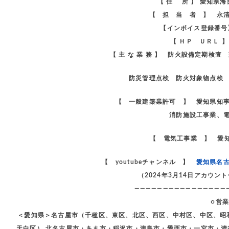
【 住 所 】 愛知県
【 担 当 者 】 永
【インボイス登録番号】 
【 ＨＰ ＵＲＬ 
【 主 な 業 務 】 防火設備定期検
防災管理点検 防火対象物点検 
【 一般建築業許可 】 愛知県知
消防施設工事業、
【 電気工事業 】 愛知
【 youtubeチャンネル 】
愛知県名
（2024年3月14日アカウ
————————————————
○営
＜愛知県＞名古屋市（千種区、東区、北区、西区、中村区、中区、昭
天白区） 北名古屋市・あま市・稲沢市・津島市・愛西市・一宮市・