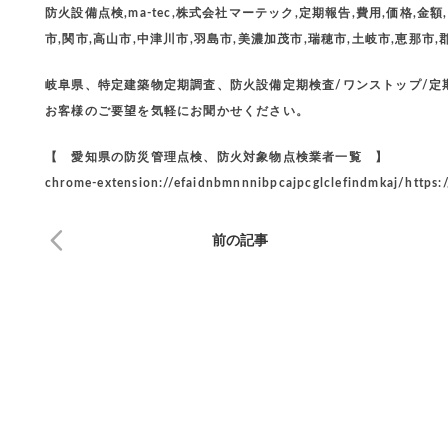
防火設備点検,ma-tec,株式会社マーテック,定期報告,費用,価格,金
市,関市,高山市,中津川市,羽島市,美濃加茂市,瑞穂市,土岐市,恵那市,
岐阜県、特定建築物定期調査、防火設備定期検査/ワンストップ/
お客様のご要望を気軽にお聞かせください。
【 愛知県の防災管理点検、防火対象物点検業者一覧 】
chrome-extension://efaidnbmnnnibpcajpcglclefindmkaj/https:
前の記事