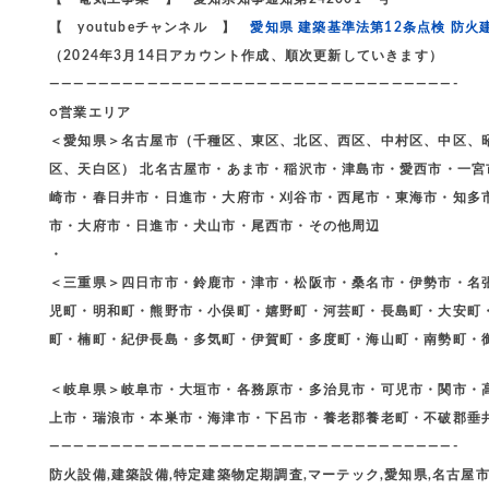
【 youtubeチャンネル 】
愛知県 建築基準法第12条点検 防火
（2024年3月14日アカウント作成、順次更新していきます）
—————————————————————————————————-
○営業エリア
＜愛知県＞名古屋市（千種区、東区、北区、西区、中村区、中区、
区、天白区） 北名古屋市・あま市・稲沢市・津島市・愛西市・一
崎市・春日井市・日進市・大府市・刈谷市・西尾市・東海市・知多
市・大府市・日進市・犬山市・尾西市・その他周辺
・
＜三重県＞四日市市・鈴鹿市・津市・松阪市・桑名市・伊勢市・名
児町・明和町・熊野市・小俣町・嬉野町・河芸町・長島町・大安町
町・楠町・紀伊長島・多気町・伊賀町・多度町・海山町・南勢町・
＜岐阜県＞岐阜市・大垣市・各務原市・多治見市・可児市・関市・
上市・瑞浪市・本巣市・海津市・下呂市・養老郡養老町・不破郡垂
—————————————————————————————————-
防火設備,建築設備,特定建築物定期調査,マーテック,愛知県,名古屋市