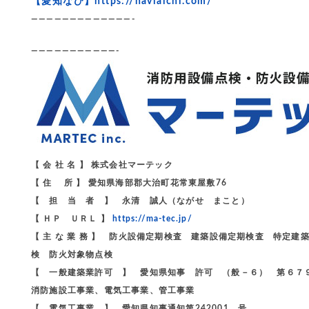
【愛知なび】
https://naviaichi.com/
—————————————-
———————————-
【 会 社 名 】 株式会社マーテック
【 住 所 】 愛知県海部郡大治町花常東屋敷76
【 担 当 者 】 永清 誠人（ながせ まこと）
【 ＨＰ ＵＲＬ 】
https://ma-tec.jp/
【 主 な 業 務 】 防火設備定期検査 建築設備定期検査 特
検 防火対象物点検
【 一般建築業許可 】 愛知県知事 許可 （般－６） 第６７
消防施設工事業、電気工事業、管工事業
【 電気工事業 】 愛知県知事通知第242001 号