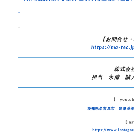
–
–
【お問合せ・
https://ma-tec.j
株式会
担当 永清 誠
【 yout
愛知県名古屋市 建築基
【Ins
https://www.instag