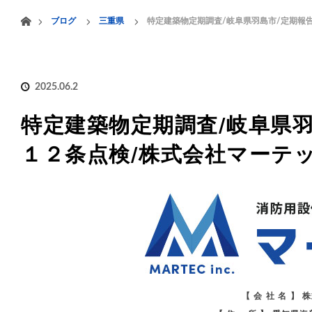
menu
ホーム
ブログ
三重県
特定建築物定期調査/岐阜県羽島市/定期報
HOME
業務案内
2025.06.2
特定建築物定期調査/岐阜県羽
１２条点検/株式会社マーテ
【 会 社 名 】