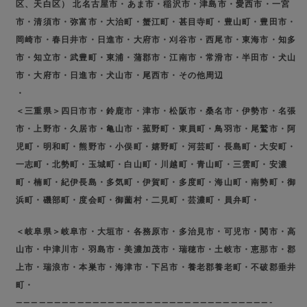
区、天白区） 北名古屋市・あま市・稲沢市・津島市・愛西市・一宮
市・清須市・弥富市・大治町・蟹江町・甚目寺町・豊山町・豊田市・
岡崎市・春日井市・日進市・大府市・刈谷市・西尾市・東海市・知多
市・知立市・武豊町・東浦・蒲郡市・江南市・常滑市・半田市・犬山
市・大府市・日進市・犬山市・尾西市・その他周辺
・
＜三重県＞四日市市・鈴鹿市・津市・松阪市・桑名市・伊勢市・名張
市・上野市・久居市・亀山市・菰野町・東員町・鳥羽市・尾鷲市・阿
児町・明和町・熊野市・小俣町・嬉野町・河芸町・長島町・大安町・
一志町・北勢町・玉城町・白山町・川越町・青山町・三雲町・安濃
町・楠町・紀伊長島・多気町・伊賀町・多度町・海山町・南勢町・御
浜町・磯部町・度会町・御薗村・二見町・芸濃町・員弁町・
＜岐阜県＞岐阜市・大垣市・各務原市・多治見市・可児市・関市・高
山市・中津川市・羽島市・美濃加茂市・瑞穂市・土岐市・恵那市・郡
上市・瑞浪市・本巣市・海津市・下呂市・養老郡養老町・不破郡垂井
町・
—————————————————————————————————-