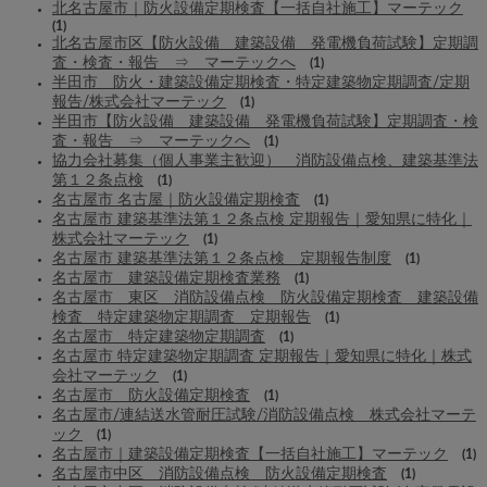
北名古屋市｜防火設備定期検査【一括自社施工】マーテック
(1)
北名古屋市区【防火設備 建築設備 発電機負荷試験】定期調
査・検査・報告 ⇒ マーテックへ
(1)
半田市 防火・建築設備定期検査・特定建築物定期調査/定期
報告/株式会社マーテック
(1)
半田市【防火設備 建築設備 発電機負荷試験】定期調査・検
査・報告 ⇒ マーテックへ
(1)
協力会社募集（個人事業主歓迎） 消防設備点検、建築基準法
第１２条点検
(1)
名古屋市 名古屋｜防火設備定期検査
(1)
名古屋市 建築基準法第１２条点検 定期報告｜愛知県に特化｜
株式会社マーテック
(1)
名古屋市 建築基準法第１２条点検 定期報告制度
(1)
名古屋市 建築設備定期検査業務
(1)
名古屋市 東区 消防設備点検 防火設備定期検査 建築設備
検査 特定建築物定期調査 定期報告
(1)
名古屋市 特定建築物定期調査
(1)
名古屋市 特定建築物定期調査 定期報告｜愛知県に特化｜株式
会社マーテック
(1)
名古屋市 防火設備定期検査
(1)
名古屋市/連結送水管耐圧試験/消防設備点検 株式会社マーテ
ック
(1)
名古屋市｜建築設備定期検査【一括自社施工】マーテック
(1)
名古屋市中区 消防設備点検 防火設備定期検査
(1)