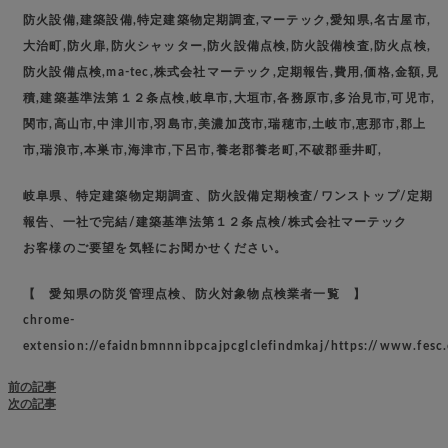
防火設備,建築設備,特定建築物定期調査,マーテック,愛知県,名古屋市,
大治町,防火扉,防火シャッター,防火設備点検,防火設備検査,防火点検,
防火設備点検,ma-tec,株式会社マーテック,定期報告,費用,価格,金額,見
積,建築基準法第１２条点検,岐阜市,大垣市,各務原市,多治見市,可児市,
関市,高山市,中津川市,羽島市,美濃加茂市,瑞穂市,土岐市,恵那市,郡上
市,瑞浪市,本巣市,海津市,下呂市,養老郡養老町,不破郡垂井町,
岐阜県、特定建築物定期調査、防火設備定期検査/ワンストップ/定期
報告、一社で完結/建築基準法第１２条点検/株式会社マーテック
お客様のご要望を気軽にお聞かせください。
【 愛知県の防災管理点検、防火対象物点検業者一覧 】
chrome-
extension://efaidnbmnnnibpcajpcglclefindmkaj/https://www.fesc
前の記事
次の記事