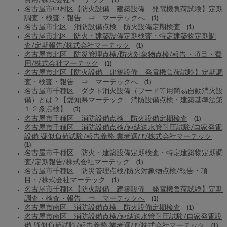
名古屋市中村区【防火設備 建築設備 発電機負荷試験】定期
調査・検査・報告 ⇒ マーテックへ
(1)
名古屋市北区 消防設備点検 防火設備定期検査
(1)
名古屋市北区 防火・建築設備定期検査・特定建築物定期調
査/定期報告/株式会社マーテック
(1)
名古屋市北区 防災管理点検/防火対象物点検/報告・項目・費
用/株式会社マーテック
(1)
名古屋市北区【防火設備 建築設備 発電機負荷試験】定期調
査・検査・報告 ⇒ マーテックへ
(1)
名古屋市千種区 ダクト消火設備（フード等用簡易自動消火設
備）とは？【愛知県マーテック 消防設備点検・建築基準法第
１２条点検】
(1)
名古屋市千種区 消防設備点検 防火設備定期検査
(1)
名古屋市千種区 消防設備点検/連結送水管耐圧試験/自家発電
設備 疑似負荷試験/報告義務 業者選び/株式会社マーテック
(1)
名古屋市千種区 防火・建築設備定期検査・特定建築物定期調
査/定期報告/株式会社マーテック
(1)
名古屋市千種区 防災管理点検/防火対象物点検/報告・項
目・/株式会社マーテック
(1)
名古屋市千種区【防火設備 建築設備 発電機負荷試験】定期
調査・検査・報告 ⇒ マーテックへ
(1)
名古屋市南区 消防設備点検 防火設備定期検査
(1)
名古屋市南区 消防設備点検/連結送水管耐圧試験/自家発電設
備 疑似負荷試験/報告義務 業者選び/株式会社マーテック
(1)