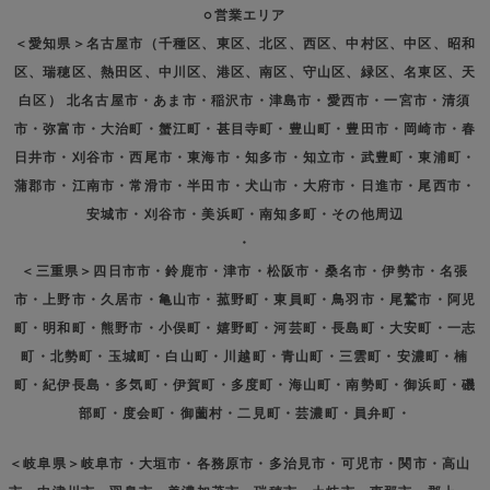
○営業エリア
＜愛知県＞名古屋市（千種区、東区、北区、西区、中村区、中区、昭和
区、瑞穂区、熱田区、中川区、港区、南区、守山区、緑区、名東区、天
白区） 北名古屋市・あま市・稲沢市・津島市・愛西市・一宮市・清須
市・弥富市・大治町・蟹江町・甚目寺町・豊山町・豊田市・岡崎市・春
日井市・刈谷市・西尾市・東海市・知多市・知立市・武豊町・東浦町・
蒲郡市・江南市・常滑市・半田市・犬山市・大府市・日進市・尾西市・
安城市・刈谷市・美浜町・南知多町・その他周辺
・
＜三重県＞四日市市・鈴鹿市・津市・松阪市・桑名市・伊勢市・名張
市・上野市・久居市・亀山市・菰野町・東員町・鳥羽市・尾鷲市・阿児
町・明和町・熊野市・小俣町・嬉野町・河芸町・長島町・大安町・一志
町・北勢町・玉城町・白山町・川越町・青山町・三雲町・安濃町・楠
町・紀伊長島・多気町・伊賀町・多度町・海山町・南勢町・御浜町・磯
部町・度会町・御薗村・二見町・芸濃町・員弁町・
＜岐阜県＞岐阜市・大垣市・各務原市・多治見市・可児市・関市・高山