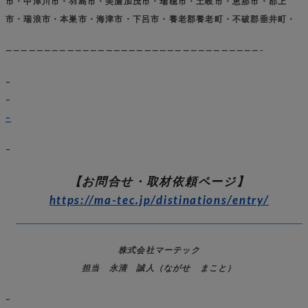
市・中津川市・羽島市・美濃加茂市・瑞穂市・土岐市・恵那市・郡上
市・瑞浪市・本巣市・海津市・下呂市・養老郡養老町・不破郡垂井町・
—————————————————————————————————-
–
–
–
–
【お問合せ・取材依頼ページ】
https://ma-tec.jp/distinations/entry/
株式会社マーテック
担当 永清 誠人（ながせ まこと）
–