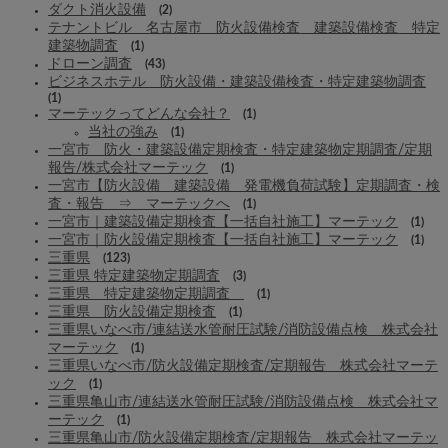
ダクト消火設備
(2)
テナントビル 名古屋市 防火設備検査 建築設備検査 特定
建築物調査
(1)
ドローン調査
(43)
ビジネスホテル 防火設備・建築設備検査・特定建築物調査
(1)
マーテックってどんな会社？
(1)
当社の強み
(1)
一宮市 防火・建築設備定期検査・特定建築物定期調査/定期
報告/株式会社マーテック
(1)
一宮市【防火設備 建築設備 発電機負荷試験】定期調査・検
査・報告 ⇒ マーテックへ
(1)
一宮市｜建築設備定期検査【一括自社施工】マーテック
(1)
一宮市｜防火設備定期検査【一括自社施工】マーテック
(1)
三重県
(123)
三重県 特定建築物定期調査
(3)
三重県 特定建築物定期調査
(1)
三重県 防火設備定期検査
(1)
三重県いなべ市/連結送水管耐圧試験/消防設備点検 株式会社
マーテック
(1)
三重県いなべ市/防火設備定期検査/定期報告 株式会社マーテ
ック
(1)
三重県亀山市/連結送水管耐圧試験/消防設備点検 株式会社マ
ーテック
(1)
三重県亀山市/防火設備定期検査/定期報告 株式会社マーテッ