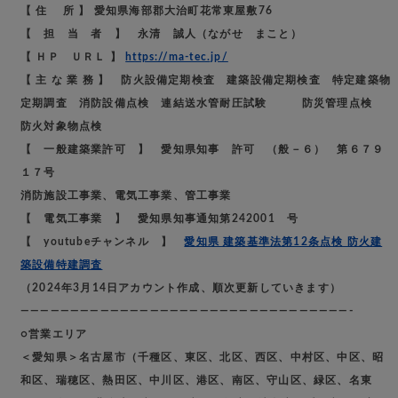
【 住 所 】 愛知県海部郡大治町花常東屋敷76
【 担 当 者 】 永清 誠人（ながせ まこと）
【 ＨＰ ＵＲＬ 】
https://ma-tec.jp/
【 主 な 業 務 】 防火設備定期検査 建築設備定期検査 特定建築物
定期調査 消防設備点検 連結送水管耐圧試験 防災管理点検
防火対象物点検
【 一般建築業許可 】 愛知県知事 許可 （般－６） 第６７９
１７号
消防施設工事業、電気工事業、管工事業
【 電気工事業 】 愛知県知事通知第242001 号
【 youtubeチャンネル 】
愛知県 建築基準法第12条点検 防火建
築設備特建調査
（2024年3月14日アカウント作成、順次更新していきます）
—————————————————————————————————-
○営業エリア
＜愛知県＞名古屋市（千種区、東区、北区、西区、中村区、中区、昭
和区、瑞穂区、熱田区、中川区、港区、南区、守山区、緑区、名東