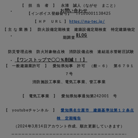
【 担 当 者 】 永清 誠人（ながせ まこと）
お問い合わせ
【インボイス登録番号】 T9180001138425
【 ＨＰ ＵＲＬ 】
https://ma-tec.jp/
【 主 な 業 務 】 防火設備定期検査 建築設備定期検査 特定建築物定
BLOG
期調査
防災管理点検 防火対象物点検 消防設備点検 連結送水管耐圧試験
【ワンストップで〇〇％削減！！】
【 一般建築業許可 】 愛知県知事 許可 （般－６） 第６７９１
７号
消防施設工事業、電気工事業、管工事業
【 電気工事業 】 愛知県知事通知第242001 号
【 youtubeチャンネル 】
愛知県名古屋市 建築基準法第１２条点
検 定期報告
（2024年3月14日アカウント作成、順次更新していきます）
—————————————————————————————————-