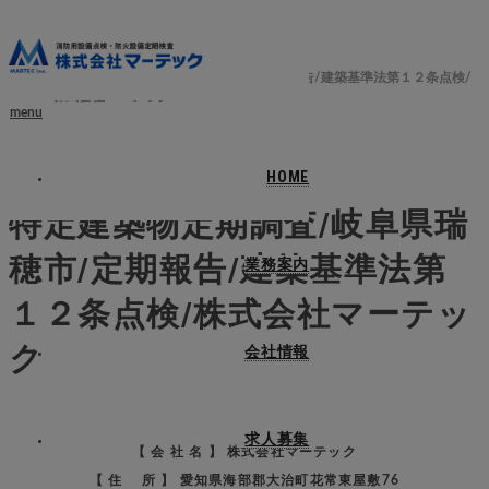
ホーム
ブログ
三重県
特定建築物定期調査/岐阜県瑞穂市/定期報告/建築基準法第１２条点検/
株式会社マーテック
menu
2025.06.5
HOME
特定建築物定期調査/岐阜県瑞
穂市/定期報告/建築基準法第
業務案内
１２条点検/株式会社マーテッ
ク
会社情報
求人募集
【 会 社 名 】 株式会社マーテック
【 住 所 】 愛知県海部郡大治町花常東屋敷76