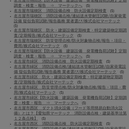
名古屋市熱田区【防火設備 建築設備 発電機負荷試験】定期
調査・検査・報告 ⇒ マーテックへ
(1)
名古屋市瑞穂区 消防設備点検 防火設備定期検査
(1)
名古屋市瑞穂区 消防設備点検/連結送水管耐圧試験/自家発電
設備 疑似負荷試験/報告義務 業者選び/株式会社マーテック
(1)
名古屋市瑞穂区 防火・建築設備定期検査・特定建築物定期調
査/定期報告/株式会社マーテック
(1)
名古屋市瑞穂区 防災管理点検/防火対象物点検/報告・項目・
費用/株式会社マーテック
(1)
名古屋市瑞穂区【防火設備 建築設備 発電機負荷試験】定期
調査・検査・報告 ⇒ マーテックへ
(1)
名古屋市緑区 消防設備点検 防火設備定期検査
(1)
名古屋市緑区 消防設備点検/連結送水管耐圧試験/自家発電設
備 疑似負荷試験/報告義務 業者選び/株式会社マーテック
(1)
名古屋市緑区 防火・建築設備定期検査・特定建築物定期調
査/定期報告/株式会社マーテック
(1)
名古屋市緑区 防災管理点検/防火対象物点検/報告・項目・費
用/株式会社マーテック
(1)
名古屋市緑区【防火設備 建築設備 発電機負荷試験】定期調
査・検査・報告 ⇒ マーテックへ
(1)
名古屋市西区 ダクト消火設備（フード等用簡易自動消火設
備）とは？【愛知県マーテック 消防設備点検・建築基準法第
１２条点検】
(1)
名古屋市西区 消防設備点検 防火設備定期検査
(1)
名古屋市西区 消防設備点検/連結送水管耐圧試験/自家発電設