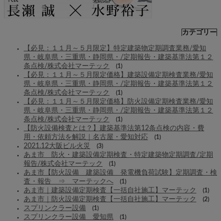
カテゴリー
【必見：１１月～５月限定】特定建築物定期調査業務/愛知
県・岐阜県・三重県・静岡県・/定期報告・建築基準法第１２
条点検/株式会社マーテック
(1)
【必見：１１月～５月限定価格】建築設備定期検査業務/愛知
県・岐阜県・三重県・静岡県・/定期報告・建築基準法第１２
条点検/株式会社マーテック
(1)
【必見：１１月～５月限定価格】防火設備定期検査業務/愛知
県・岐阜県・三重県・静岡県・/定期報告・建築基準法第１２
条点検/株式会社マーテック
(1)
【防火設備検査とは？】建築基準法第12条点検の内容・費
用・依頼方法を解説｜名古屋・愛知対応
(1)
2021.12大阪ビル火災
(3)
あま市 防火・建築設備定期検査・特定建築物定期調査/定期
報告/株式会社マーテック
(1)
あま市【防火設備 建築設備 発電機負荷試験】定期調査・検
査・報告 ⇒ マーテックへ
(1)
あま市｜建築設備定期検査【一括自社施工】マーテック
(1)
あま市｜防火設備定期検査【一括自社施工】マーテック
(2)
スプリンクラー設備
(1)
スプリンクラー設備 愛知県
(1)