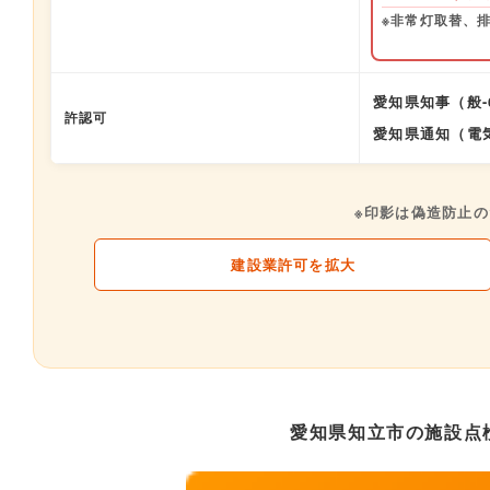
※非常灯取替、
愛知県知事（般-6
許認可
愛知県通知（電気
※印影は偽造防止
建設業許可を拡大
愛知県知立市の施設点