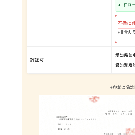
● ド
不備に
※非常灯
愛知県知事
許認可
愛知県通知
※印影は偽