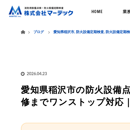
menu
HOME
業
ホーム
ブログ
愛知県稲沢市
,
防火設備定期検査
,
防火設備定期検査
2026.04.23
愛知県稲沢市の防火設備点
修までワンストップ対応