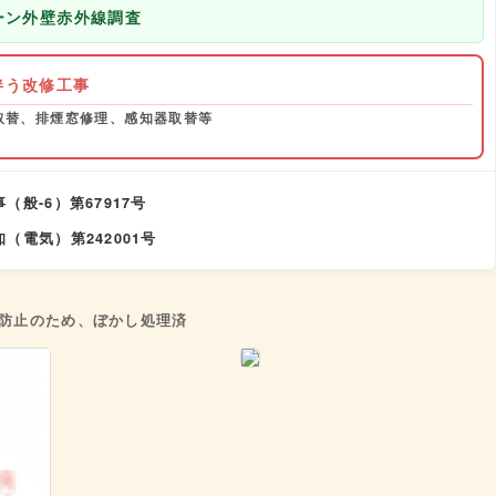
ローン外壁赤外線調査
伴う改修工事
取替、排煙窓修理、感知器取替等
（般-6）第67917号
（電気）第242001号
造防止のため、ぼかし処理済