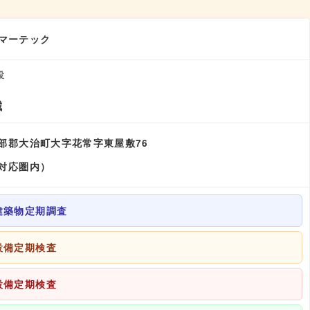
マーテック
役
誠
部郡大治町大字花常字東屋敷76
対応圏内）
建築物定期調査
設備定期検査
設備定期検査