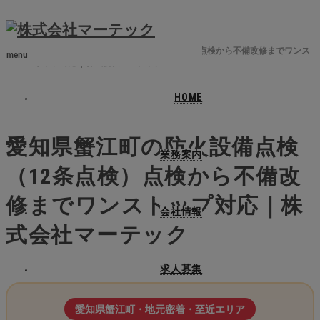
ホーム
ブログ
愛知県海部郡蟹江町
,
消防設備点検
愛知県蟹江町の防火設備点検（12条点検）点検から不備改修までワンス
menu
トップ対応｜株式会社マーテック
HOME
2026.04.23
愛知県蟹江町の防火設備点検
業務案内
（12条点検）点検から不備改
修までワンストップ対応｜株
会社情報
式会社マーテック
求人募集
愛知県蟹江町・地元密着・至近エリア