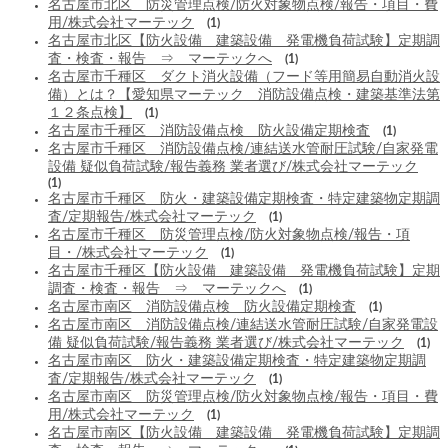
名古屋市北区 防災管理点検/防火対象物点検/報告・項目・費
用/株式会社マーテック
(1)
名古屋市北区【防火設備 建築設備 発電機負荷試験】定期調
査・検査・報告 ⇒ マーテックへ
(1)
名古屋市千種区 ダクト消火設備（フード等用簡易自動消火設
備）とは？【愛知県マーテック 消防設備点検・建築基準法第
１２条点検】
(1)
名古屋市千種区 消防設備点検 防火設備定期検査
(1)
名古屋市千種区 消防設備点検/連結送水管耐圧試験/自家発電
設備 疑似負荷試験/報告義務 業者選び/株式会社マーテック
(1)
名古屋市千種区 防火・建築設備定期検査・特定建築物定期調
査/定期報告/株式会社マーテック
(1)
名古屋市千種区 防災管理点検/防火対象物点検/報告・項
目・/株式会社マーテック
(1)
名古屋市千種区【防火設備 建築設備 発電機負荷試験】定期
調査・検査・報告 ⇒ マーテックへ
(1)
名古屋市南区 消防設備点検 防火設備定期検査
(1)
名古屋市南区 消防設備点検/連結送水管耐圧試験/自家発電設
備 疑似負荷試験/報告義務 業者選び/株式会社マーテック
(1)
名古屋市南区 防火・建築設備定期検査・特定建築物定期調
査/定期報告/株式会社マーテック
(1)
名古屋市南区 防災管理点検/防火対象物点検/報告・項目・費
用/株式会社マーテック
(1)
名古屋市南区【防火設備 建築設備 発電機負荷試験】定期調