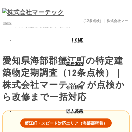
ホーム
ブログ
愛知県海部郡蟹江町
愛知県海部郡蟹江町の特定建築物定期調査（12条点検）｜株式会社マー
menu
テックが点検から改修まで一括対応
HOME
2026.04.24
愛知県海部郡蟹江町の特定建
業務案内
築物定期調査（12条点検）｜
株式会社マーテックが点検か
会社情報
ら改修まで一括対応
求人募集
蟹江町・スピード対応エリア（海部郡密着）