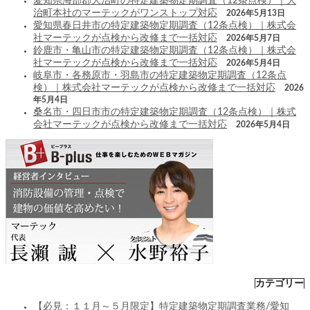
愛知県海部郡大治町の特定建築物定期調査（12条点検）｜大
治町本社のマーテックがワンストップ対応
2026年5月13日
愛知県春日井市の特定建築物定期調査（12条点検）｜株式会
社マーテックが点検から改修まで一括対応
2026年5月7日
鈴鹿市・亀山市の特定建築物定期調査（12条点検）｜株式会
社マーテックが点検から改修まで一括対応
2026年5月4日
岐阜市・各務原市・羽島市の特定建築物定期調査（12条点
検）｜株式会社マーテックが点検から改修まで一括対応
2026
年5月4日
桑名市・四日市市の特定建築物定期調査（12条点検）｜株式
会社マーテックが点検から改修まで一括対応
2026年5月4日
カテゴリー
【必見：１１月～５月限定】特定建築物定期調査業務/愛知