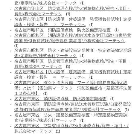
査/定期報告/株式会社マーテック
(1)
名古屋市守山区 防災管理点検/防火対象物点検/報告・項目・
費用/株式会社マーテック
(1)
名古屋市守山区【防火設備 建築設備 発電機負荷試験】定期
調査・検査・報告 ⇒ マーテックへ
(1)
名古屋市昭和区 消防設備点検 防火設備定期検査
(1)
名古屋市昭和区 消防設備点検/連結送水管耐圧試験/自家発電
設備 疑似負荷試験/報告義務 業者選び/株式会社マーテック
(1)
名古屋市昭和区 防火・建築設備定期検査・特定建築物定期調
査/定期報告/株式会社マーテック
(1)
名古屋市昭和区 防災管理点検/防火対象物点検/報告・項目・
費用/株式会社マーテック
(1)
名古屋市昭和区【防火設備 建築設備 発電機負荷試験】定期
調査・検査・報告 ⇒ マーテックへ
(1)
名古屋市東区 ダクト消火設備（フード等用簡易自動消火設
備）とは？【愛知県マーテック 消防設備点検・建築基準法第
１２条点検】
(1)
名古屋市東区 消防設備点検 防火設備定期検査
(1)
名古屋市東区 消防設備点検/連結送水管耐圧試験/自家発電設
備 疑似負荷試験/報告義務 業者選び/株式会社マーテック
(1)
名古屋市東区 防火・建築設備定期検査・特定建築物定期調
査/定期報告/株式会社マーテック
(1)
名古屋市東区 防災管理点検/防火対象物点検/報告・項目・/
株式会社マーテック
(1)