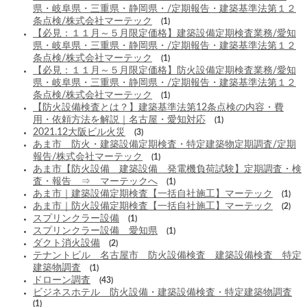
県・岐阜県・三重県・静岡県・/定期報告・建築基準法第１２
条点検/株式会社マーテック
(1)
【必見：１１月～５月限定価格】建築設備定期検査業務/愛知
県・岐阜県・三重県・静岡県・/定期報告・建築基準法第１２
条点検/株式会社マーテック
(1)
【必見：１１月～５月限定価格】防火設備定期検査業務/愛知
県・岐阜県・三重県・静岡県・/定期報告・建築基準法第１２
条点検/株式会社マーテック
(1)
【防火設備検査とは？】建築基準法第12条点検の内容・費
用・依頼方法を解説｜名古屋・愛知対応
(1)
2021.12大阪ビル火災
(3)
あま市 防火・建築設備定期検査・特定建築物定期調査/定期
報告/株式会社マーテック
(1)
あま市【防火設備 建築設備 発電機負荷試験】定期調査・検
査・報告 ⇒ マーテックへ
(1)
あま市｜建築設備定期検査【一括自社施工】マーテック
(1)
あま市｜防火設備定期検査【一括自社施工】マーテック
(2)
スプリンクラー設備
(1)
スプリンクラー設備 愛知県
(1)
ダクト消火設備
(2)
テナントビル 名古屋市 防火設備検査 建築設備検査 特定
建築物調査
(1)
ドローン調査
(43)
ビジネスホテル 防火設備・建築設備検査・特定建築物調査
(1)