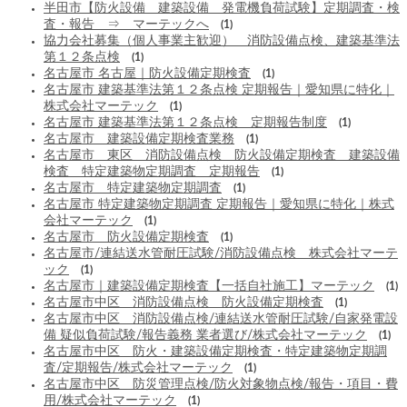
半田市【防火設備 建築設備 発電機負荷試験】定期調査・検
査・報告 ⇒ マーテックへ
(1)
協力会社募集（個人事業主歓迎） 消防設備点検、建築基準法
第１２条点検
(1)
名古屋市 名古屋｜防火設備定期検査
(1)
名古屋市 建築基準法第１２条点検 定期報告｜愛知県に特化｜
株式会社マーテック
(1)
名古屋市 建築基準法第１２条点検 定期報告制度
(1)
名古屋市 建築設備定期検査業務
(1)
名古屋市 東区 消防設備点検 防火設備定期検査 建築設備
検査 特定建築物定期調査 定期報告
(1)
名古屋市 特定建築物定期調査
(1)
名古屋市 特定建築物定期調査 定期報告｜愛知県に特化｜株式
会社マーテック
(1)
名古屋市 防火設備定期検査
(1)
名古屋市/連結送水管耐圧試験/消防設備点検 株式会社マーテ
ック
(1)
名古屋市｜建築設備定期検査【一括自社施工】マーテック
(1)
名古屋市中区 消防設備点検 防火設備定期検査
(1)
名古屋市中区 消防設備点検/連結送水管耐圧試験/自家発電設
備 疑似負荷試験/報告義務 業者選び/株式会社マーテック
(1)
名古屋市中区 防火・建築設備定期検査・特定建築物定期調
査/定期報告/株式会社マーテック
(1)
名古屋市中区 防災管理点検/防火対象物点検/報告・項目・費
用/株式会社マーテック
(1)