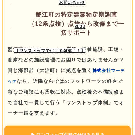
お問い合わせ
蟹江町の特定建築物定期調査
（12条点検）点検から改修まで一
BLOG
括サポート
蟹江町内のマンション、店舗、福祉施設、工場・
【ワンストップで〇〇％削減！！】
倉庫などの施設管理にお困りではありませんか？
同じ海部郡（大治町）に拠点を置く
株式会社マーテ
なら、近隣ならではのフットワークの軽さで
ック
急なご相談にも柔軟に対応。点検後の不備改修ま
で自社で一貫して行う「ワンストップ体制」でオ
ーナー様を支えます。
▶ ワンストップ点検の仕組みを見る