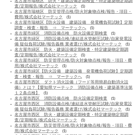
名古屋市瑞穂区 防火・建築設備定期検査・特定建築物定期調
査/定期報告/株式会社マーテック
(1)
名古屋市瑞穂区 防災管理点検/防火対象物点検/報告・項目・
費用/株式会社マーテック
(1)
名古屋市瑞穂区【防火設備 建築設備 発電機負荷試験】定期
調査・検査・報告 ⇒ マーテックへ
(1)
名古屋市緑区 消防設備点検 防火設備定期検査
(1)
名古屋市緑区 消防設備点検/連結送水管耐圧試験/自家発電設
備 疑似負荷試験/報告義務 業者選び/株式会社マーテック
(1)
名古屋市緑区 防火・建築設備定期検査・特定建築物定期調
査/定期報告/株式会社マーテック
(1)
名古屋市緑区 防災管理点検/防火対象物点検/報告・項目・費
用/株式会社マーテック
(1)
名古屋市緑区【防火設備 建築設備 発電機負荷試験】定期調
査・検査・報告 ⇒ マーテックへ
(1)
名古屋市西区 ダクト消火設備（フード等用簡易自動消火設
備）とは？【愛知県マーテック 消防設備点検・建築基準法第
１２条点検】
(1)
名古屋市西区 消防設備点検 防火設備定期検査
(1)
名古屋市西区 消防設備点検/連結送水管耐圧試験/自家発電設
備 疑似負荷試験/報告義務 業者選び/株式会社マーテック
(1)
名古屋市西区 防火・建築設備定期検査・特定建築物定期調
査/定期報告/株式会社マーテック
(1)
名古屋市西区 防災管理点検/防火対象物点検/報告・項目・費
用/株式会社マーテック
(1)