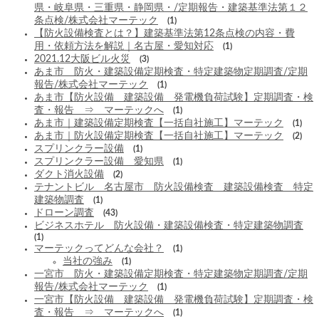
県・岐阜県・三重県・静岡県・/定期報告・建築基準法第１２
条点検/株式会社マーテック
(1)
【防火設備検査とは？】建築基準法第12条点検の内容・費
用・依頼方法を解説｜名古屋・愛知対応
(1)
2021.12大阪ビル火災
(3)
あま市 防火・建築設備定期検査・特定建築物定期調査/定期
報告/株式会社マーテック
(1)
あま市【防火設備 建築設備 発電機負荷試験】定期調査・検
査・報告 ⇒ マーテックへ
(1)
あま市｜建築設備定期検査【一括自社施工】マーテック
(1)
あま市｜防火設備定期検査【一括自社施工】マーテック
(2)
スプリンクラー設備
(1)
スプリンクラー設備 愛知県
(1)
ダクト消火設備
(2)
テナントビル 名古屋市 防火設備検査 建築設備検査 特定
建築物調査
(1)
ドローン調査
(43)
ビジネスホテル 防火設備・建築設備検査・特定建築物調査
(1)
マーテックってどんな会社？
(1)
当社の強み
(1)
一宮市 防火・建築設備定期検査・特定建築物定期調査/定期
報告/株式会社マーテック
(1)
一宮市【防火設備 建築設備 発電機負荷試験】定期調査・検
査・報告 ⇒ マーテックへ
(1)