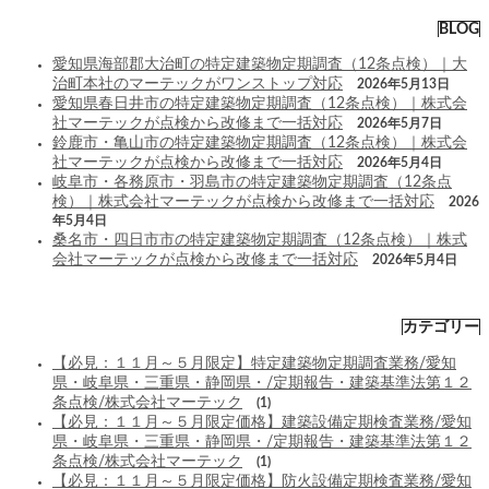
BLOG
愛知県海部郡大治町の特定建築物定期調査（12条点検）｜大
治町本社のマーテックがワンストップ対応
2026年5月13日
愛知県春日井市の特定建築物定期調査（12条点検）｜株式会
社マーテックが点検から改修まで一括対応
2026年5月7日
鈴鹿市・亀山市の特定建築物定期調査（12条点検）｜株式会
社マーテックが点検から改修まで一括対応
2026年5月4日
岐阜市・各務原市・羽島市の特定建築物定期調査（12条点
検）｜株式会社マーテックが点検から改修まで一括対応
2026
年5月4日
桑名市・四日市市の特定建築物定期調査（12条点検）｜株式
会社マーテックが点検から改修まで一括対応
2026年5月4日
カテゴリー
【必見：１１月～５月限定】特定建築物定期調査業務/愛知
県・岐阜県・三重県・静岡県・/定期報告・建築基準法第１２
条点検/株式会社マーテック
(1)
【必見：１１月～５月限定価格】建築設備定期検査業務/愛知
県・岐阜県・三重県・静岡県・/定期報告・建築基準法第１２
条点検/株式会社マーテック
(1)
【必見：１１月～５月限定価格】防火設備定期検査業務/愛知