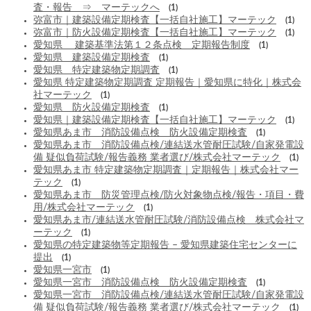
査・報告 ⇒ マーテックへ
(1)
弥富市｜建築設備定期検査【一括自社施工】マーテック
(1)
弥富市｜防火設備定期検査【一括自社施工】マーテック
(1)
愛知県 建築基準法第１２条点検 定期報告制度
(1)
愛知県 建築設備定期検査
(1)
愛知県 特定建築物定期調査
(1)
愛知県 特定建築物定期調査 定期報告｜愛知県に特化｜株式会
社マーテック
(1)
愛知県 防火設備定期検査
(1)
愛知県｜建築設備定期検査【一括自社施工】マーテック
(1)
愛知県あま市 消防設備点検 防火設備定期検査
(1)
愛知県あま市 消防設備点検/連結送水管耐圧試験/自家発電設
備 疑似負荷試験/報告義務 業者選び/株式会社マーテック
(1)
愛知県あま市 特定建築物定期調査｜定期報告｜株式会社マー
テック
(1)
愛知県あま市 防災管理点検/防火対象物点検/報告・項目・費
用/株式会社マーテック
(1)
愛知県あま市/連結送水管耐圧試験/消防設備点検 株式会社マ
ーテック
(1)
愛知県の特定建築物等定期報告 – 愛知県建築住宅センターに
提出
(1)
愛知県一宮市
(1)
愛知県一宮市 消防設備点検 防火設備定期検査
(1)
愛知県一宮市 消防設備点検/連結送水管耐圧試験/自家発電設
備 疑似負荷試験/報告義務 業者選び/株式会社マーテック
(1)