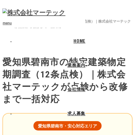
ホーム
ブログ
特定建築物定期調査 / 愛知県碧南市
愛知県碧南市の特定建築物定期調査（12条点検）｜株式会社マーテック
menu
が点検から改修まで一括対応
HOME
2026.04.25
愛知県碧南市の特定建築物定
業務案内
期調査（12条点検）｜株式会
社マーテックが点検から改修
会社情報
まで一括対応
求人募集
愛知県碧南市・安心対応エリア