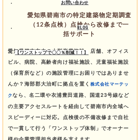
お問い合わせ
愛知県碧南市の特定建築物定期調査
（12条点検）点検から改修まで一
BLOG
括サポート
愛知県碧南市内の大型商業施設・店舗、オフィス
【ワンストップで〇〇％削減！！】
ビル、病院、高齢者向け福祉施設、児童福祉施設
（保育所など）の施設管理にお困りではありませ
んか？海部郡大治町に拠点を置く
株式会社マーテッ
なら、名二環や衣浦豊田道路、国道23号線など
ク
の主要アクセスルートを経由して碧南市内全域へ
スピーディーに対応。点検後の不備改修まで自社
で一貫して行う「ワンストップ体制」でオーナー
様や企業管理担当者様を支えます。