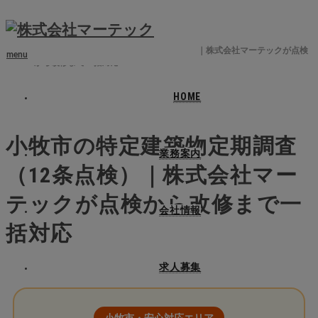
ホーム
ブログ
小牧市
,
消防設備点検
小牧市の特定建築物定期調査（12条点検）｜株式会社マーテックが点検
menu
から改修まで一括対応
HOME
2026.04.30
小牧市の特定建築物定期調査
業務案内
（12条点検）｜株式会社マー
テックが点検から改修まで一
会社情報
括対応
求人募集
小牧市・安心対応エリア