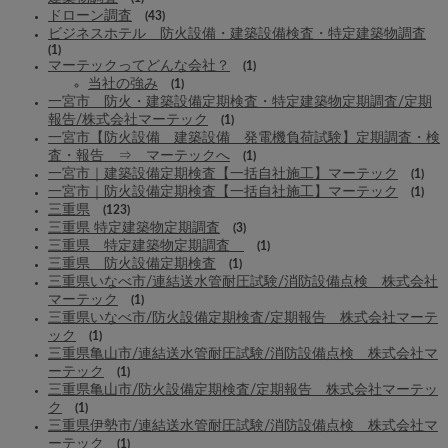
ドローン調査
(43)
ビジネスホテル 防火設備・建築設備検査・特定建築物調査
(1)
マーテックってどんな会社？
(1)
当社の強み
(1)
一宮市 防火・建築設備定期検査・特定建築物定期調査/定期
報告/株式会社マーテック
(1)
一宮市【防火設備 建築設備 発電機負荷試験】定期調査・検
査・報告 ⇒ マーテックへ
(1)
一宮市｜建築設備定期検査【一括自社施工】マーテック
(1)
一宮市｜防火設備定期検査【一括自社施工】マーテック
(1)
三重県
(123)
三重県 特定建築物定期調査
(3)
三重県 特定建築物定期調査
(1)
三重県 防火設備定期検査
(1)
三重県いなべ市/連結送水管耐圧試験/消防設備点検 株式会社
マーテック
(1)
三重県いなべ市/防火設備定期検査/定期報告 株式会社マーテ
ック
(1)
三重県亀山市/連結送水管耐圧試験/消防設備点検 株式会社マ
ーテック
(1)
三重県亀山市/防火設備定期検査/定期報告 株式会社マーテッ
ク
(1)
三重県伊勢市/連結送水管耐圧試験/消防設備点検 株式会社マ
ーテック
(1)