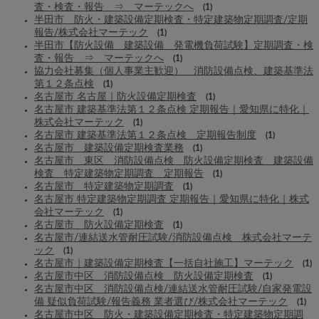
査・検査・報告 ⇒ マーテックへ
(1)
半田市 防火・建築設備定期検査・特定建築物定期調査/定期
報告/株式会社マーテック
(1)
半田市【防火設備 建築設備 発電機負荷試験】定期調査・検
査・報告 ⇒ マーテックへ
(1)
協力会社募集（個人事業主歓迎） 消防設備点検、建築基準法
第１２条点検
(1)
名古屋市 名古屋｜防火設備定期検査
(1)
名古屋市 建築基準法第１２条点検 定期報告｜愛知県に特化｜
株式会社マーテック
(1)
名古屋市 建築基準法第１２条点検 定期報告制度
(1)
名古屋市 建築設備定期検査業務
(1)
名古屋市 東区 消防設備点検 防火設備定期検査 建築設備
検査 特定建築物定期調査 定期報告
(1)
名古屋市 特定建築物定期調査
(1)
名古屋市 特定建築物定期調査 定期報告｜愛知県に特化｜株式
会社マーテック
(1)
名古屋市 防火設備定期検査
(1)
名古屋市/連結送水管耐圧試験/消防設備点検 株式会社マーテ
ック
(1)
名古屋市｜建築設備定期検査【一括自社施工】マーテック
(1)
名古屋市中区 消防設備点検 防火設備定期検査
(1)
名古屋市中区 消防設備点検/連結送水管耐圧試験/自家発電設
備 疑似負荷試験/報告義務 業者選び/株式会社マーテック
(1)
名古屋市中区 防火・建築設備定期検査・特定建築物定期調