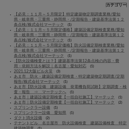
カテゴリー
【必見：１１月～５月限定】特定建築物定期調査業務/愛知
県・岐阜県・三重県・静岡県・/定期報告・建築基準法第１２
条点検/株式会社マーテック
(1)
【必見：１１月～５月限定価格】建築設備定期検査業務/愛知
県・岐阜県・三重県・静岡県・/定期報告・建築基準法第１２
条点検/株式会社マーテック
(1)
【必見：１１月～５月限定価格】防火設備定期検査業務/愛知
県・岐阜県・三重県・静岡県・/定期報告・建築基準法第１２
条点検/株式会社マーテック
(1)
【防火設備検査とは？】建築基準法第12条点検の内容・費
用・依頼方法を解説｜名古屋・愛知対応
(1)
2021.12大阪ビル火災
(3)
あま市 防火・建築設備定期検査・特定建築物定期調査/定期
報告/株式会社マーテック
(1)
あま市【防火設備 建築設備 発電機負荷試験】定期調査・検
査・報告 ⇒ マーテックへ
(1)
あま市｜建築設備定期検査【一括自社施工】マーテック
(1)
あま市｜防火設備定期検査【一括自社施工】マーテック
(2)
スプリンクラー設備
(1)
スプリンクラー設備 愛知県
(1)
ダクト消火設備
(2)
テナントビル 名古屋市 防火設備検査 建築設備検査 特定
建築物調査
(1)