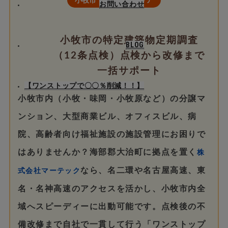
お問い合わせ
小牧市の特定建築物定期調査
BLOG
（12条点検）点検から改修まで
一括サポート
【ワンストップで〇〇％削減！！】
小牧市内（小牧・味岡・小牧原など）の分譲マ
ンション、大型商業ビル、オフィスビル、病
院、高齢者向け福祉施設の施設管理にお困りで
はありませんか？海部郡大治町に拠点を置く
株
なら、名二環や名古屋高速、東
式会社マーテック
名・名神高速のアクセスを活かし、小牧市内全
域へスピーディーに出動可能です。点検後の不
備改修まで自社で一貫して行う「ワンストップ