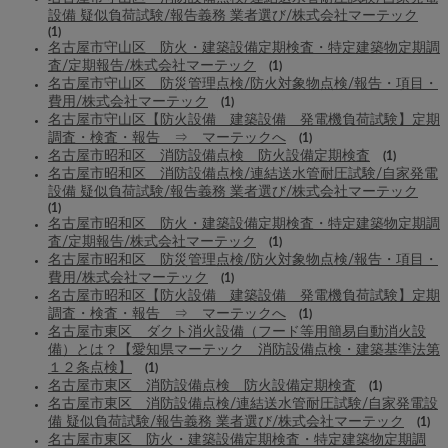
設備 疑似負荷試験/報告義務 業者選び/株式会社マーテック
(1)
名古屋市守山区 防火・建築設備定期検査・特定建築物定期調
査/定期報告/株式会社マーテック
(1)
名古屋市守山区 防災管理点検/防火対象物点検/報告・項目・
費用/株式会社マーテック
(1)
名古屋市守山区【防火設備 建築設備 発電機負荷試験】定期
調査・検査・報告 ⇒ マーテックへ
(1)
名古屋市昭和区 消防設備点検 防火設備定期検査
(1)
名古屋市昭和区 消防設備点検/連結送水管耐圧試験/自家発電
設備 疑似負荷試験/報告義務 業者選び/株式会社マーテック
(1)
名古屋市昭和区 防火・建築設備定期検査・特定建築物定期調
査/定期報告/株式会社マーテック
(1)
名古屋市昭和区 防災管理点検/防火対象物点検/報告・項目・
費用/株式会社マーテック
(1)
名古屋市昭和区【防火設備 建築設備 発電機負荷試験】定期
調査・検査・報告 ⇒ マーテックへ
(1)
名古屋市東区 ダクト消火設備（フード等用簡易自動消火設
備）とは？【愛知県マーテック 消防設備点検・建築基準法第
１２条点検】
(1)
名古屋市東区 消防設備点検 防火設備定期検査
(1)
名古屋市東区 消防設備点検/連結送水管耐圧試験/自家発電設
備 疑似負荷試験/報告義務 業者選び/株式会社マーテック
(1)
名古屋市東区 防火・建築設備定期検査・特定建築物定期調