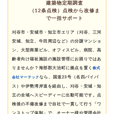
建築物定期調査
（12条点検）点検から改修ま
で一括サポート
刈谷市・安城市・知立市エリア（刈谷、三河
安城、知立、牛田周辺など）の分譲マンショ
ン、大型商業ビル、オフィスビル、病院、高
齢者向け福祉施設の施設管理にお困りではあ
りませんか？海部郡大治町に拠点を置く
株式
なら、国道23号（名四バイパ
会社マーテック
ス）や伊勢湾岸道を経由し、刈谷・安城・知
立の全域へスピーディーに出動可能です。点
検後の不備改修まで自社で一貫して行う「ワ
ンストップ体制」で、オーナー様や管理会社