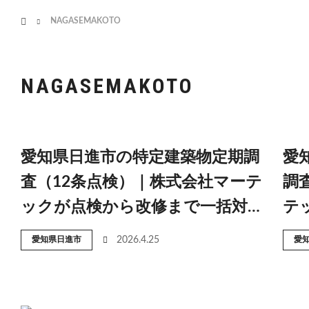
menu
ホーム
NAGASEMAKOTO
HOME
業務案内
NAGASEMAKOTO
愛知県日進市の特定建築物定期調
愛
査（12条点検）｜株式会社マーテ
調
ックが点検から改修まで一括対…
テ
愛知県日進市
2026.4.25
愛