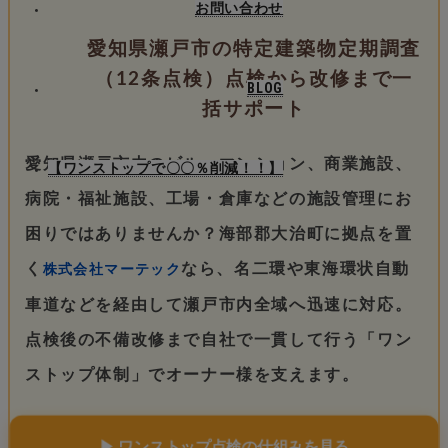
お問い合わせ
愛知県瀬戸市の特定建築物定期調査
（12条点検）点検から改修まで一
BLOG
括サポート
愛知県瀬戸市内のビル、マンション、商業施設、
【ワンストップで〇〇％削減！！】
病院・福祉施設、工場・倉庫などの施設管理にお
困りではありませんか？海部郡大治町に拠点を置
く
なら、名二環や東海環状自動
株式会社マーテック
車道などを経由して瀬戸市内全域へ迅速に対応。
点検後の不備改修まで自社で一貫して行う「ワン
ストップ体制」でオーナー様を支えます。
▶ ワンストップ点検の仕組みを見る