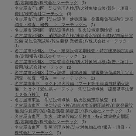
査/定期報告/株式会社マーテック
(1)
名古屋市守山区 防災管理点検/防火対象物点検/報告・項目・
費用/株式会社マーテック
(1)
名古屋市守山区【防火設備 建築設備 発電機負荷試験】定期
調査・検査・報告 ⇒ マーテックへ
(1)
名古屋市昭和区 消防設備点検 防火設備定期検査
(1)
名古屋市昭和区 消防設備点検/連結送水管耐圧試験/自家発電
設備 疑似負荷試験/報告義務 業者選び/株式会社マーテック
(1)
名古屋市昭和区 防火・建築設備定期検査・特定建築物定期調
査/定期報告/株式会社マーテック
(1)
名古屋市昭和区 防災管理点検/防火対象物点検/報告・項目・
費用/株式会社マーテック
(1)
名古屋市昭和区【防火設備 建築設備 発電機負荷試験】定期
調査・検査・報告 ⇒ マーテックへ
(1)
名古屋市東区 ダクト消火設備（フード等用簡易自動消火設
備）とは？【愛知県マーテック 消防設備点検・建築基準法第
１２条点検】
(1)
名古屋市東区 消防設備点検 防火設備定期検査
(1)
名古屋市東区 消防設備点検/連結送水管耐圧試験/自家発電設
備 疑似負荷試験/報告義務 業者選び/株式会社マーテック
(1)
名古屋市東区 防火・建築設備定期検査・特定建築物定期調
査/定期報告/株式会社マーテック
(1)
名古屋市東区 防災管理点検/防火対象物点検/報告・項目・/
株式会社マーテック
(1)