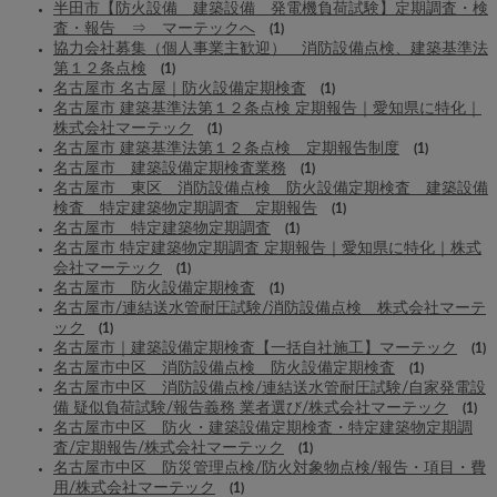
半田市【防火設備 建築設備 発電機負荷試験】定期調査・検
査・報告 ⇒ マーテックへ
(1)
協力会社募集（個人事業主歓迎） 消防設備点検、建築基準法
第１２条点検
(1)
名古屋市 名古屋｜防火設備定期検査
(1)
名古屋市 建築基準法第１２条点検 定期報告｜愛知県に特化｜
株式会社マーテック
(1)
名古屋市 建築基準法第１２条点検 定期報告制度
(1)
名古屋市 建築設備定期検査業務
(1)
名古屋市 東区 消防設備点検 防火設備定期検査 建築設備
検査 特定建築物定期調査 定期報告
(1)
名古屋市 特定建築物定期調査
(1)
名古屋市 特定建築物定期調査 定期報告｜愛知県に特化｜株式
会社マーテック
(1)
名古屋市 防火設備定期検査
(1)
名古屋市/連結送水管耐圧試験/消防設備点検 株式会社マーテ
ック
(1)
名古屋市｜建築設備定期検査【一括自社施工】マーテック
(1)
名古屋市中区 消防設備点検 防火設備定期検査
(1)
名古屋市中区 消防設備点検/連結送水管耐圧試験/自家発電設
備 疑似負荷試験/報告義務 業者選び/株式会社マーテック
(1)
名古屋市中区 防火・建築設備定期検査・特定建築物定期調
査/定期報告/株式会社マーテック
(1)
名古屋市中区 防災管理点検/防火対象物点検/報告・項目・費
用/株式会社マーテック
(1)