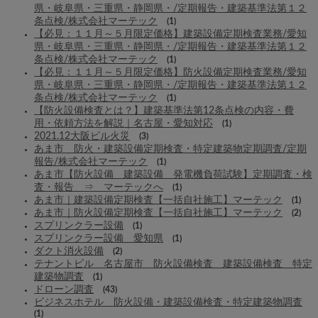
県・岐阜県・三重県・静岡県・/定期報告・建築基準法第１２
条点検/株式会社マーテック
(1)
【必見：１１月～５月限定価格】建築設備定期検査業務/愛知
県・岐阜県・三重県・静岡県・/定期報告・建築基準法第１２
条点検/株式会社マーテック
(1)
【必見：１１月～５月限定価格】防火設備定期検査業務/愛知
県・岐阜県・三重県・静岡県・/定期報告・建築基準法第１２
条点検/株式会社マーテック
(1)
【防火設備検査とは？】建築基準法第12条点検の内容・費
用・依頼方法を解説｜名古屋・愛知対応
(1)
2021.12大阪ビル火災
(3)
あま市 防火・建築設備定期検査・特定建築物定期調査/定期
報告/株式会社マーテック
(1)
あま市【防火設備 建築設備 発電機負荷試験】定期調査・検
査・報告 ⇒ マーテックへ
(1)
あま市｜建築設備定期検査【一括自社施工】マーテック
(1)
あま市｜防火設備定期検査【一括自社施工】マーテック
(2)
スプリンクラー設備
(1)
スプリンクラー設備 愛知県
(1)
ダクト消火設備
(2)
テナントビル 名古屋市 防火設備検査 建築設備検査 特定
建築物調査
(1)
ドローン調査
(43)
ビジネスホテル 防火設備・建築設備検査・特定建築物調査
(1)