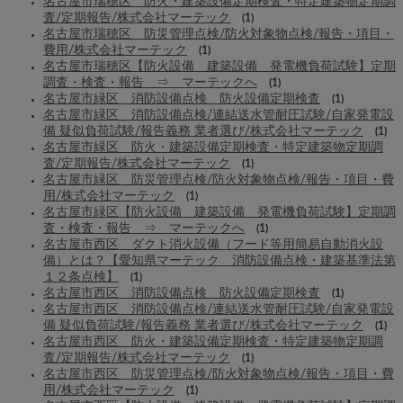
名古屋市瑞穂区 防火・建築設備定期検査・特定建築物定期調
査/定期報告/株式会社マーテック
(1)
名古屋市瑞穂区 防災管理点検/防火対象物点検/報告・項目・
費用/株式会社マーテック
(1)
名古屋市瑞穂区【防火設備 建築設備 発電機負荷試験】定期
調査・検査・報告 ⇒ マーテックへ
(1)
名古屋市緑区 消防設備点検 防火設備定期検査
(1)
名古屋市緑区 消防設備点検/連結送水管耐圧試験/自家発電設
備 疑似負荷試験/報告義務 業者選び/株式会社マーテック
(1)
名古屋市緑区 防火・建築設備定期検査・特定建築物定期調
査/定期報告/株式会社マーテック
(1)
名古屋市緑区 防災管理点検/防火対象物点検/報告・項目・費
用/株式会社マーテック
(1)
名古屋市緑区【防火設備 建築設備 発電機負荷試験】定期調
査・検査・報告 ⇒ マーテックへ
(1)
名古屋市西区 ダクト消火設備（フード等用簡易自動消火設
備）とは？【愛知県マーテック 消防設備点検・建築基準法第
１２条点検】
(1)
名古屋市西区 消防設備点検 防火設備定期検査
(1)
名古屋市西区 消防設備点検/連結送水管耐圧試験/自家発電設
備 疑似負荷試験/報告義務 業者選び/株式会社マーテック
(1)
名古屋市西区 防火・建築設備定期検査・特定建築物定期調
査/定期報告/株式会社マーテック
(1)
名古屋市西区 防災管理点検/防火対象物点検/報告・項目・費
用/株式会社マーテック
(1)