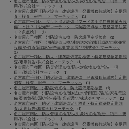
名古屋市北区 防災管理点検/防火対象物点検/報告・項目・費
用/株式会社マーテック
(1)
名古屋市北区【防火設備 建築設備 発電機負荷試験】定期調
査・検査・報告 ⇒ マーテックへ
(1)
名古屋市千種区 ダクト消火設備（フード等用簡易自動消火設
備）とは？【愛知県マーテック 消防設備点検・建築基準法第
１２条点検】
(1)
名古屋市千種区 消防設備点検 防火設備定期検査
(1)
名古屋市千種区 消防設備点検/連結送水管耐圧試験/自家発電
設備 疑似負荷試験/報告義務 業者選び/株式会社マーテック
(1)
名古屋市千種区 防火・建築設備定期検査・特定建築物定期調
査/定期報告/株式会社マーテック
(1)
名古屋市千種区 防災管理点検/防火対象物点検/報告・項
目・/株式会社マーテック
(1)
名古屋市千種区【防火設備 建築設備 発電機負荷試験】定期
調査・検査・報告 ⇒ マーテックへ
(1)
名古屋市南区 消防設備点検 防火設備定期検査
(1)
名古屋市南区 消防設備点検/連結送水管耐圧試験/自家発電設
備 疑似負荷試験/報告義務 業者選び/株式会社マーテック
(1)
名古屋市南区 防火・建築設備定期検査・特定建築物定期調
査/定期報告/株式会社マーテック
(1)
名古屋市南区 防災管理点検/防火対象物点検/報告・項目・費
用/株式会社マーテック
(1)
名古屋市南区【防火設備 建築設備 発電機負荷試験】定期調