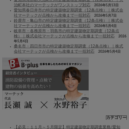
愛知県海部郡大治町の特定建築物定期調査（12条点検）｜大
治町本社のマーテックがワンストップ対応
2026年5月13日
愛知県春日井市の特定建築物定期調査（12条点検）｜株式会
社マーテックが点検から改修まで一括対応
2026年5月7日
鈴鹿市・亀山市の特定建築物定期調査（12条点検）｜株式会
社マーテックが点検から改修まで一括対応
2026年5月4日
岐阜市・各務原市・羽島市の特定建築物定期調査（12条点
検）｜株式会社マーテックが点検から改修まで一括対応
2026
年5月4日
桑名市・四日市市の特定建築物定期調査（12条点検）｜株式
会社マーテックが点検から改修まで一括対応
2026年5月4日
カテゴリー
【必見：１１月～５月限定】特定建築物定期調査業務/愛知