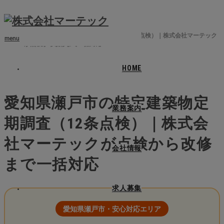
ホーム
ブログ
愛知県瀬戸市
愛知県瀬戸市の特定建築物定期調査（12条点検）｜株式会社マーテック
menu
が点検から改修まで一括対応
HOME
2026.04.25
愛知県瀬戸市の特定建築物定
業務案内
期調査（12条点検）｜株式会
社マーテックが点検から改修
会社情報
まで一括対応
求人募集
愛知県瀬戸市・安心対応エリア