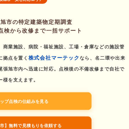
張旭市の特定建築物定期調査
）点検から改修まで一括サポート
、商業施設、病院・福祉施設、工場・倉庫などの施設管
株式会社マーテック
に拠点を置く
なら、名二環や出来
尾張旭市内へ迅速に対応。点検後の不備改修まで自社で
ー様を支えます。
トップ点検の仕組みを見る
旭市】無料で見積もりを依頼する