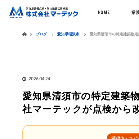
menu
HOME
業
ホーム
ブログ
愛知県稲沢市
愛知県清須市の特定建築物定
2026.04.24
愛知県清須市の特定建築物
社マーテックが点検から
清須市・スピ