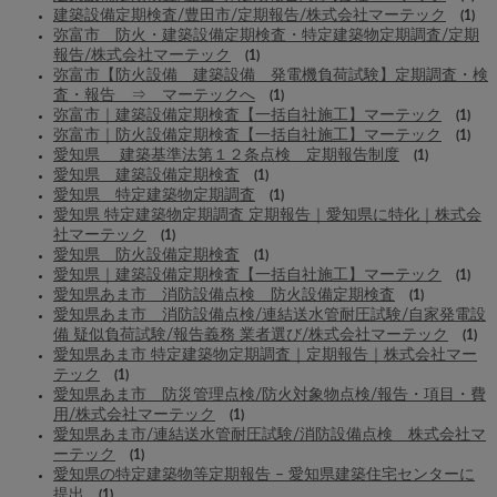
建築設備定期検査/豊田市/定期報告/株式会社マーテック
(1)
弥富市 防火・建築設備定期検査・特定建築物定期調査/定期
報告/株式会社マーテック
(1)
弥富市【防火設備 建築設備 発電機負荷試験】定期調査・検
査・報告 ⇒ マーテックへ
(1)
弥富市｜建築設備定期検査【一括自社施工】マーテック
(1)
弥富市｜防火設備定期検査【一括自社施工】マーテック
(1)
愛知県 建築基準法第１２条点検 定期報告制度
(1)
愛知県 建築設備定期検査
(1)
愛知県 特定建築物定期調査
(1)
愛知県 特定建築物定期調査 定期報告｜愛知県に特化｜株式会
社マーテック
(1)
愛知県 防火設備定期検査
(1)
愛知県｜建築設備定期検査【一括自社施工】マーテック
(1)
愛知県あま市 消防設備点検 防火設備定期検査
(1)
愛知県あま市 消防設備点検/連結送水管耐圧試験/自家発電設
備 疑似負荷試験/報告義務 業者選び/株式会社マーテック
(1)
愛知県あま市 特定建築物定期調査｜定期報告｜株式会社マー
テック
(1)
愛知県あま市 防災管理点検/防火対象物点検/報告・項目・費
用/株式会社マーテック
(1)
愛知県あま市/連結送水管耐圧試験/消防設備点検 株式会社マ
ーテック
(1)
愛知県の特定建築物等定期報告 – 愛知県建築住宅センターに
提出
(1)