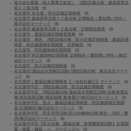
協力会社募集（個人事業主歓迎） 消防設備点検、建築基準法
第１２条点検
(1)
名古屋市 名古屋｜防火設備定期検査
(1)
名古屋市 建築基準法第１２条点検 定期報告｜愛知県に特化｜
株式会社マーテック
(1)
名古屋市 建築基準法第１２条点検 定期報告制度
(1)
名古屋市 建築設備定期検査業務
(1)
名古屋市 東区 消防設備点検 防火設備定期検査 建築設備
検査 特定建築物定期調査 定期報告
(1)
名古屋市 特定建築物定期調査
(1)
名古屋市 特定建築物定期調査 定期報告｜愛知県に特化｜株式
会社マーテック
(1)
名古屋市 防火設備定期検査
(1)
名古屋市/連結送水管耐圧試験/消防設備点検 株式会社マーテ
ック
(1)
名古屋市｜建築設備定期検査【一括自社施工】マーテック
(1)
名古屋市中区 消防設備点検 防火設備定期検査
(1)
名古屋市中区 消防設備点検/連結送水管耐圧試験/自家発電設
備 疑似負荷試験/報告義務 業者選び/株式会社マーテック
(1)
名古屋市中区 防火・建築設備定期検査・特定建築物定期調
査/定期報告/株式会社マーテック
(1)
名古屋市中区 防災管理点検/防火対象物点検/報告・項目・費
用/株式会社マーテック
(1)
名古屋市中区【防火設備 建築設備 発電機負荷試験】定期調
査・検査・報告 ⇒ マーテックへ
(1)