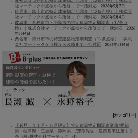
愛知県春日井市の特定建築物定期調査（12条点検）｜株式会
社マーテックが点検から改修まで一括対応
2026年5月7日
鈴鹿市・亀山市の特定建築物定期調査（12条点検）｜株式会
社マーテックが点検から改修まで一括対応
2026年5月4日
岐阜市・各務原市・羽島市の特定建築物定期調査（12条点
検）｜株式会社マーテックが点検から改修まで一括対応
2026
年5月4日
桑名市・四日市市の特定建築物定期調査（12条点検）｜株式
会社マーテックが点検から改修まで一括対応
2026年5月4日
カテゴリー
【必見：１１月～５月限定】特定建築物定期調査業務/愛知
県・岐阜県・三重県・静岡県・/定期報告・建築基準法第１２
条点検/株式会社マーテック
(1)