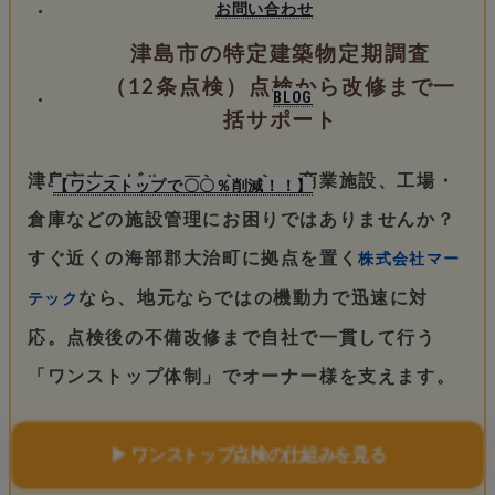
お問い合わせ
津島市の特定建築物定期調査
（12条点検）点検から改修まで一
BLOG
括サポート
津島市内のビル、マンション、商業施設、工場・
【ワンストップで〇〇％削減！！】
倉庫などの施設管理にお困りではありませんか？
すぐ近くの海部郡大治町に拠点を置く
株式会社マー
なら、地元ならではの機動力で迅速に対
テック
応。点検後の不備改修まで自社で一貫して行う
「ワンストップ体制」でオーナー様を支えます。
▶ ワンストップ点検の仕組みを見る