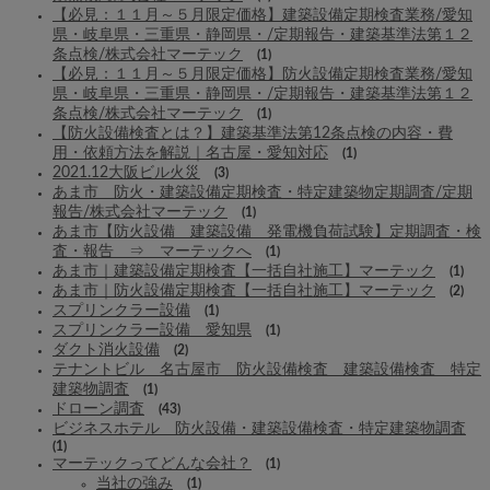
【必見：１１月～５月限定価格】建築設備定期検査業務/愛知
県・岐阜県・三重県・静岡県・/定期報告・建築基準法第１２
条点検/株式会社マーテック
(1)
【必見：１１月～５月限定価格】防火設備定期検査業務/愛知
県・岐阜県・三重県・静岡県・/定期報告・建築基準法第１２
条点検/株式会社マーテック
(1)
【防火設備検査とは？】建築基準法第12条点検の内容・費
用・依頼方法を解説｜名古屋・愛知対応
(1)
2021.12大阪ビル火災
(3)
あま市 防火・建築設備定期検査・特定建築物定期調査/定期
報告/株式会社マーテック
(1)
あま市【防火設備 建築設備 発電機負荷試験】定期調査・検
査・報告 ⇒ マーテックへ
(1)
あま市｜建築設備定期検査【一括自社施工】マーテック
(1)
あま市｜防火設備定期検査【一括自社施工】マーテック
(2)
スプリンクラー設備
(1)
スプリンクラー設備 愛知県
(1)
ダクト消火設備
(2)
テナントビル 名古屋市 防火設備検査 建築設備検査 特定
建築物調査
(1)
ドローン調査
(43)
ビジネスホテル 防火設備・建築設備検査・特定建築物調査
(1)
マーテックってどんな会社？
(1)
当社の強み
(1)