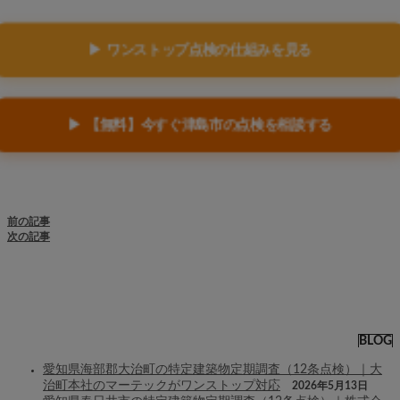
▶ ワンストップ点検の仕組みを見る
▶ 【無料】今すぐ津島市の点検を相談する
前の記事
次の記事
BLOG
愛知県海部郡大治町の特定建築物定期調査（12条点検）｜大
治町本社のマーテックがワンストップ対応
2026年5月13日