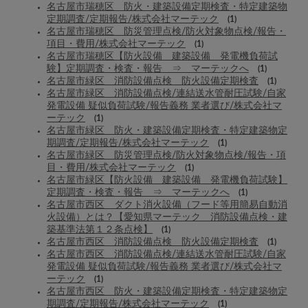
名古屋市瑞穂区 防火・建築設備定期検査・特定建築物
定期調査/定期報告/株式会社マーテック
(1)
名古屋市瑞穂区 防災管理点検/防火対象物点検/報告・
項目・費用/株式会社マーテック
(1)
名古屋市瑞穂区【防火設備 建築設備 発電機負荷試
験】定期調査・検査・報告 ⇒ マーテックへ
(1)
名古屋市緑区 消防設備点検 防火設備定期検査
(1)
名古屋市緑区 消防設備点検/連結送水管耐圧試験/自家
発電設備 疑似負荷試験/報告義務 業者選び/株式会社マ
ーテック
(1)
名古屋市緑区 防火・建築設備定期検査・特定建築物定
期調査/定期報告/株式会社マーテック
(1)
名古屋市緑区 防災管理点検/防火対象物点検/報告・項
目・費用/株式会社マーテック
(1)
名古屋市緑区【防火設備 建築設備 発電機負荷試験】
定期調査・検査・報告 ⇒ マーテックへ
(1)
名古屋市西区 ダクト消火設備（フード等用簡易自動消
火設備）とは？【愛知県マーテック 消防設備点検・建
築基準法第１２条点検】
(1)
名古屋市西区 消防設備点検 防火設備定期検査
(1)
名古屋市西区 消防設備点検/連結送水管耐圧試験/自家
発電設備 疑似負荷試験/報告義務 業者選び/株式会社マ
ーテック
(1)
名古屋市西区 防火・建築設備定期検査・特定建築物定
期調査/定期報告/株式会社マーテック
(1)