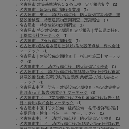
名古屋市 建築基準法第１２条点検 定期報告制度
(1)
名古屋市 建築設備定期検査業務
(1)
名古屋市 東区 消防設備点検 防火設備定期検査 建
築設備検査 特定建築物定期調査 定期報告
(1)
名古屋市 特定建築物定期調査
(1)
名古屋市 特定建築物定期調査 定期報告｜愛知県に特化
｜株式会社マーテック
(1)
名古屋市 防火設備定期検査
(1)
名古屋市/連結送水管耐圧試験/消防設備点検 株式会社
マーテック
(1)
名古屋市｜建築設備定期検査【一括自社施工】マーテッ
ク
(1)
名古屋市中区 消防設備点検 防火設備定期検査
(1)
名古屋市中区 消防設備点検/連結送水管耐圧試験/自家
発電設備 疑似負荷試験/報告義務 業者選び/株式会社マ
ーテック
(1)
名古屋市中区 防火・建築設備定期検査・特定建築物定
期調査/定期報告/株式会社マーテック
(1)
名古屋市中区 防災管理点検/防火対象物点検/報告・項
目・費用/株式会社マーテック
(1)
名古屋市中区【防火設備 建築設備 発電機負荷試験】
定期調査・検査・報告 ⇒ マーテックへ
(1)
名古屋市中川区 消防設備点検 防火設備定期検査
(1)
名古屋市中川区 消防設備点検/連結送水管耐圧試験/自