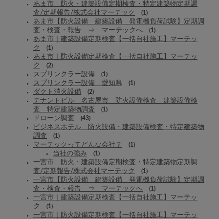
あま市 防火・建築設備定期検査・特定建築物定期調
査/定期報告/株式会社マーテック
(1)
あま市【防火設備 建築設備 発電機負荷試験】定期調
査・検査・報告 ⇒ マーテックへ
(1)
あま市｜建築設備定期検査【一括自社施工】マーテッ
ク
(1)
あま市｜防火設備定期検査【一括自社施工】マーテッ
ク
(2)
スプリンクラー設備
(1)
スプリンクラー設備 愛知県
(1)
ダクト消火設備
(2)
テナントビル 名古屋市 防火設備検査 建築設備検
査 特定建築物調査
(1)
ドローン調査
(43)
ビジネスホテル 防火設備・建築設備検査・特定建築物
調査
(1)
マーテックってどんな会社？
(1)
当社の強み
(1)
一宮市 防火・建築設備定期検査・特定建築物定期調
査/定期報告/株式会社マーテック
(1)
一宮市【防火設備 建築設備 発電機負荷試験】定期調
査・検査・報告 ⇒ マーテックへ
(1)
一宮市｜建築設備定期検査【一括自社施工】マーテッ
ク
(1)
一宮市｜防火設備定期検査【一括自社施工】マーテッ