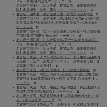
項目・費用/株式会社マーテック
(1)
名古屋市守山区【防火設備 建築設備 発電機負荷試
験】定期調査・検査・報告 ⇒ マーテックへ
(1)
名古屋市昭和区 消防設備点検 防火設備定期検査
(1)
名古屋市昭和区 消防設備点検/連結送水管耐圧試験/自
家発電設備 疑似負荷試験/報告義務 業者選び/株式会社
マーテック
(1)
名古屋市昭和区 防火・建築設備定期検査・特定建築物
定期調査/定期報告/株式会社マーテック
(1)
名古屋市昭和区 防災管理点検/防火対象物点検/報告・
項目・費用/株式会社マーテック
(1)
名古屋市昭和区【防火設備 建築設備 発電機負荷試
験】定期調査・検査・報告 ⇒ マーテックへ
(1)
名古屋市東区 ダクト消火設備（フード等用簡易自動消
火設備）とは？【愛知県マーテック 消防設備点検・建
築基準法第１２条点検】
(1)
名古屋市東区 消防設備点検 防火設備定期検査
(1)
名古屋市東区 消防設備点検/連結送水管耐圧試験/自家
発電設備 疑似負荷試験/報告義務 業者選び/株式会社マ
ーテック
(1)
名古屋市東区 防火・建築設備定期検査・特定建築物定
期調査/定期報告/株式会社マーテック
(1)
名古屋市東区 防災管理点検/防火対象物点検/報告・項
目・/株式会社マーテック
(1)
名古屋市東区【防火設備 建築設備 発電機負荷試験】