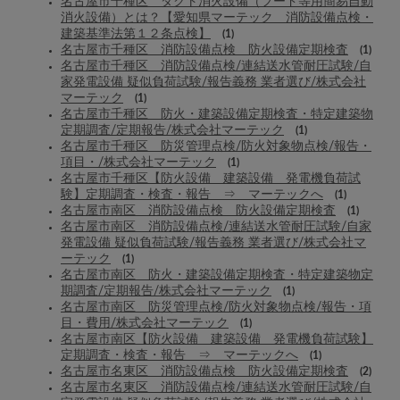
名古屋市千種区 ダクト消火設備（フード等用簡易自動
消火設備）とは？【愛知県マーテック 消防設備点検・
建築基準法第１２条点検】
(1)
名古屋市千種区 消防設備点検 防火設備定期検査
(1)
名古屋市千種区 消防設備点検/連結送水管耐圧試験/自
家発電設備 疑似負荷試験/報告義務 業者選び/株式会社
マーテック
(1)
名古屋市千種区 防火・建築設備定期検査・特定建築物
定期調査/定期報告/株式会社マーテック
(1)
名古屋市千種区 防災管理点検/防火対象物点検/報告・
項目・/株式会社マーテック
(1)
名古屋市千種区【防火設備 建築設備 発電機負荷試
験】定期調査・検査・報告 ⇒ マーテックへ
(1)
名古屋市南区 消防設備点検 防火設備定期検査
(1)
名古屋市南区 消防設備点検/連結送水管耐圧試験/自家
発電設備 疑似負荷試験/報告義務 業者選び/株式会社マ
ーテック
(1)
名古屋市南区 防火・建築設備定期検査・特定建築物定
期調査/定期報告/株式会社マーテック
(1)
名古屋市南区 防災管理点検/防火対象物点検/報告・項
目・費用/株式会社マーテック
(1)
名古屋市南区【防火設備 建築設備 発電機負荷試験】
定期調査・検査・報告 ⇒ マーテックへ
(1)
名古屋市名東区 消防設備点検 防火設備定期検査
(2)
名古屋市名東区 消防設備点検/連結送水管耐圧試験/自