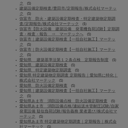
ク
(1)
建築設備定期検査/豊田市/定期報告/株式会社マーテッ
ク
(1)
弥富市 防火・建築設備定期検査・特定建築物定期調
査/定期報告/株式会社マーテック
(1)
弥富市【防火設備 建築設備 発電機負荷試験】定期調
査・検査・報告 ⇒ マーテックへ
(1)
弥富市｜建築設備定期検査【一括自社施工】マーテッ
ク
(1)
弥富市｜防火設備定期検査【一括自社施工】マーテッ
ク
(1)
愛知県 建築基準法第１２条点検 定期報告制度
(1)
愛知県 建築設備定期検査
(1)
愛知県 特定建築物定期調査
(1)
愛知県 特定建築物定期調査 定期報告｜愛知県に特化｜
株式会社マーテック
(1)
愛知県 防火設備定期検査
(1)
愛知県｜建築設備定期検査【一括自社施工】マーテッ
ク
(1)
愛知県あま市 消防設備点検 防火設備定期検査
(1)
愛知県あま市 消防設備点検/連結送水管耐圧試験/自家
発電設備 疑似負荷試験/報告義務 業者選び/株式会社マ
ーテック
(1)
愛知県あま市 特定建築物定期調査｜定期報告｜株式会
社マーテック
(1)