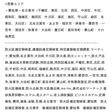
○営業エリア
＜愛知県＞名古屋市（千種区、東区、北区、西区、中村区、中区、
昭和区、瑞穂区、熱田区、中川区、港区、南区、守山区、緑区、名
東区、天白区） 北名古屋市・あま市・稲沢市・津島市・愛西市・一
宮市・清須市・弥富市・大治町・蟹江町・甚目寺町・豊山町・その
他周辺
—————————————————————————————————-
防火設備定期検査,建築設備定期検査,特定建築物定期調査,マーテッ
ク,愛知県,名古屋市,大治町,中川区,防火扉,防火シャッター,防火戸点
検,連結送水管耐圧試験,消防点検,消防設備点検,千種区,東区,北区,西
区,中村区,中区,昭和区,瑞穂区,熱田区,中川区,港区,南区,守山区,緑区,
名東区,天白区, 北名古屋市,あま市,稲沢市,津島市,愛西市,一宮市,清須
市,弥富市,大治町,蟹江町,甚目寺町,豊山町,空気環境測定,貯水槽清掃,
防火設備検査,防火点検,防火設備点検,ma-tec,株式会社マーテック,疑
似負荷試験m,ホテル,老人ホーム,老人福祉施設,ビジネスホテル,定期
報告,費用,価格,金額,見積,名古屋市 防火設備定期検査,愛知県 防火
設備定期検査,名古屋市 建築設備定期検査,愛知県 建築設備定期検