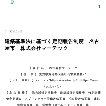
ホーム
ブログ
建築基準法に基づく定期報告制度（事業向け情報） - 名古屋市
建築基準法に基づく定期報告制度 名古屋市 株式会社マーテック
2024.01.12
建築基準法に基づく定期報告制度 名古
屋市 株式会社マーテック
【 会 社 名 】 株式会社マーテック
【 住 所 】 愛知県海部郡大治町花常東屋敷76
【 ＨＰ ＵＲＬ 】 <a href=”https://ma-tec.jp/”>https://ma-
tec.jp/</a>
【 主 な 業 務 】 防火設備定期検査 建築設備定期検査 特定建築
物定期調査 スプリンクラー設備改修工事 消火栓改修工事 連結
送水管改修工事 排煙窓（オペレーター）改修工事