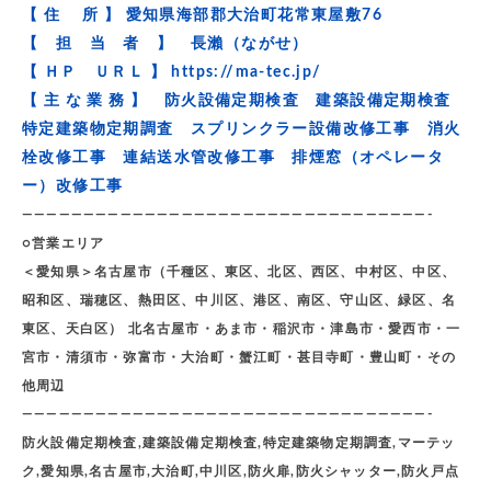
【 住 所 】 愛知県海部郡大治町花常東屋敷76
【 担 当 者 】 長瀨（ながせ）
【 ＨＰ ＵＲＬ 】
https://ma-tec.jp/
【 主 な 業 務 】 防火設備定期検査 建築設備定期検査
特定建築物定期調査 スプリンクラー設備改修工事 消火
栓改修工事 連結送水管改修工事 排煙窓（オペレータ
ー）改修工事
—————————————————————————————————-
○営業エリア
＜愛知県＞名古屋市（千種区、東区、北区、西区、中村区、中区、
昭和区、瑞穂区、熱田区、中川区、港区、南区、守山区、緑区、名
東区、天白区） 北名古屋市・あま市・稲沢市・津島市・愛西市・一
宮市・清須市・弥富市・大治町・蟹江町・甚目寺町・豊山町・その
他周辺
—————————————————————————————————-
防火設備定期検査,建築設備定期検査,特定建築物定期調査,マーテッ
ク,愛知県,名古屋市,大治町,中川区,防火扉,防火シャッター,防火戸点