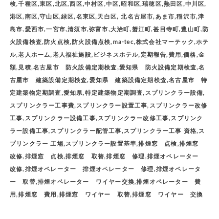
検,千種区,東区,北区,西区,中村区,中区,昭和区,瑞穂区,熱田区,中川区,
港区,南区,守山区,緑区,名東区,天白区, 北名古屋市,あま市,稲沢市,津
島市,愛西市,一宮市,清須市,弥富市,大治町,蟹江町,甚目寺町,豊山町,防
火設備検査,防火点検,防火設備点検,ma-tec,株式会社マーテック,ホテ
ル,老人ホーム,老人福祉施設,ビジネスホテル,定期報告,費用,価格,金
額,見積,名古屋市 防火設備定期検査,愛知県 防火設備定期検査,名
古屋市 建築設備定期検査,愛知県 建築設備定期検査,名古屋市 特
定建築物定期調査,愛知県,特定建築物定期調査,スプリンクラー設備,
スプリンクラー工事費,スプリンクラー設置工事,スプリンクラー改修
工事,スプリンクラー設備工事,スプリンクラー改修工事,スプリンク
ラー設備工事,スプリンクラー配管工事,スプリンクラー工事 資格,ス
プリンクラー 工場,スプリンクラー設置基準,排煙窓 点検,排煙窓
改修,排煙窓 点検,排煙窓 取替,排煙窓 修理,排煙オペレーター
改修,排煙オペレーター 排煙オペレーター 修理,排煙オペレータ
ー 取替,排煙オペレーター ワイヤー交換,排煙オペレーター 費
用,排煙窓 費用,排煙窓 ワイヤー 取替,排煙窓 ワイヤー 交換