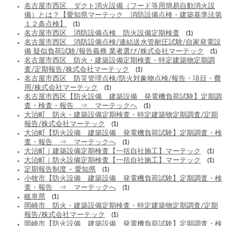
名古屋市西区 ダクト消火設備（フード等用簡易自動消火設
備）とは？【愛知県マーテック 消防設備点検・建築基準法第
１２条点検】
(1)
名古屋市西区 消防設備点検 防火設備定期検査
(1)
名古屋市西区 消防設備点検/連結送水管耐圧試験/自家発電設
備 疑似負荷試験/報告義務 業者選び/株式会社マーテック
(1)
名古屋市西区 防火・建築設備定期検査・特定建築物定期調
査/定期報告/株式会社マーテック
(1)
名古屋市西区 防災管理点検/防火対象物点検/報告・項目・費
用/株式会社マーテック
(1)
名古屋市西区【防火設備 建築設備 発電機負荷試験】定期調
査・検査・報告 ⇒ マーテックへ
(1)
大治町 防火・建築設備定期検査・特定建築物定期調査/定期
報告/株式会社マーテック
(1)
大治町【防火設備 建築設備 発電機負荷試験】定期調査・検
査・報告 ⇒ マーテックへ
(1)
大治町｜建築設備定期検査【一括自社施工】マーテック
(1)
大治町｜防火設備定期検査【一括自社施工】マーテック
(1)
定期報告制度 – 愛知県
(1)
小牧市【防火設備 建築設備 発電機負荷試験】定期調査・検
査・報告 ⇒ マーテックへ
(1)
岐阜県
(1)
岡崎市 防火・建築設備定期検査・特定建築物定期調査/定期
報告/株式会社マーテック
(1)
岡崎市【防火設備 建築設備 発電機負荷試験】定期調査・検