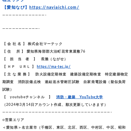
【愛知なび】
https://naviaichi.com/
—————————————-
———————————-
【 会 社 名 】 株式会社マーテック
【 住 所 】 愛知県海部郡大治町花常東屋敷76
【 担 当 者 】 長瀨（ながせ）
【 ＨＰ ＵＲＬ 】
https://ma-tec.jp/
【 主 な 業 務 】 防火設備定期検査 建築設備定期検査 特定建築物定
期調査 消防設備点検 連結送水管耐圧試験 自家発電設備（疑似負荷
試験）
【 youtubeチャンネル 】
消防・建築 YouTube大学
（2024年3月14日アカウント作成、順次更新していきます）
—————————————————————————————————-
○営業エリア
＜愛知県＞名古屋市（千種区、東区、北区、西区、中村区、中区、昭和