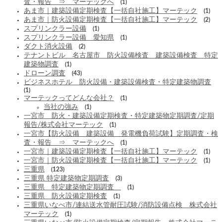
査・報告 ⇒ マーテックへ
(1)
あま市｜建築設備定期検査【一括自社施工】マーテック
(1)
あま市｜防火設備定期検査【一括自社施工】マーテック
(2)
スプリンクラー設備
(1)
スプリンクラー設備 愛知県
(1)
ダクト消火設備
(2)
テナントビル 名古屋市 防火設備検査 建築設備検査 特定
建築物調査
(1)
ドローン調査
(43)
ビジネスホテル 防火設備・建築設備検査・特定建築物調査
(1)
マーテックってどんな会社？
(1)
当社の強み
(1)
一宮市 防火・建築設備定期検査・特定建築物定期調査/定期
報告/株式会社マーテック
(1)
一宮市【防火設備 建築設備 発電機負荷試験】定期調査・検
査・報告 ⇒ マーテックへ
(1)
一宮市｜建築設備定期検査【一括自社施工】マーテック
(1)
一宮市｜防火設備定期検査【一括自社施工】マーテック
(1)
三重県
(123)
三重県 特定建築物定期調査
(3)
三重県 特定建築物定期調査
(1)
三重県 防火設備定期検査
(1)
三重県いなべ市/連結送水管耐圧試験/消防設備点検 株式会社
マーテック
(1)