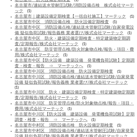
名古屋市/連結送水管耐圧試験/消防設備点検 株式会社マーテ
ック
(1)
名古屋市｜建築設備定期検査【一括自社施工】マーテック
(1)
名古屋市中区 消防設備点検 防火設備定期検査
(1)
名古屋市中区 消防設備点検/連結送水管耐圧試験/自家発電設
備 疑似負荷試験/報告義務 業者選び/株式会社マーテック
(1)
名古屋市中区 防火・建築設備定期検査・特定建築物定期調
査/定期報告/株式会社マーテック
(1)
名古屋市中区 防災管理点検/防火対象物点検/報告・項目・費
用/株式会社マーテック
(1)
名古屋市中区【防火設備 建築設備 発電機負荷試験】定期調
査・検査・報告 ⇒ マーテックへ
(1)
名古屋市中川区 消防設備点検 防火設備定期検査
(1)
名古屋市中川区 消防設備点検/連結送水管耐圧試験/自家発電
設備 疑似負荷試験/報告義務 業者選び/株式会社マーテック
(1)
名古屋市中川区 防火・建築設備定期検査・特定建築物定期調
査/定期報告/株式会社マーテック
(1)
名古屋市中川区 防災管理点検/防火対象物点検/報告・項目・
費用/株式会社マーテック
(1)
名古屋市中川区【防火設備 建築設備 発電機負荷試験】定期
調査・検査・報告 ⇒ マーテックへ
(1)
名古屋市中村区 消防設備点検 防火設備定期検査
(1)
名古屋市中村区 消防設備点検/連結送水管耐圧試験/自家発電
設備 疑似負荷試験/報告義務 業者選び/株式会社マーテック