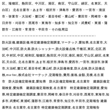
区、瑞穂区、熱田区、中川区、港区、南区、守山区、緑区、名東区、天
白区） 北名古屋市・あま市・稲沢市・津島市・愛西市・一宮市・清須
市・弥富市・大治町・蟹江町・甚目寺町・豊山町・豊田市・岡崎市・春
日井市・刈谷市・西尾市・東海市・知多市・知立市・武豊町・東浦・蒲
郡市・江南市・常滑市・半田市・その他周辺
—————————————————————————————————-
防火設備,建築設備,特定建築物定期調査,マーテック,愛知県,名古屋市,大
治町,中川区,防火扉,防火シャッター,防火設備点検,千種区,東区,北区,西
区,中村区,中区,昭和区,瑞穂区,熱田区,中川区,港区,南区,守山区,緑区,名東
区,天白区, 北名古屋市,あま市,稲沢市,津島市,愛西市,一宮市,清須市,弥富
市,大治町,蟹江町,甚目寺町,豊山町,防火設備検査,防火点検,防火設備点
検,ma-tec,株式会社マーテック,定期報告,費用,価格,金額,見積,名古屋
市 防火設備定期検査,愛知県 防火設備定期検査,名古屋市 建築設備定
期検査,愛知県 建築設備定期検査,名古屋市 特定建築物定期調査,愛知
県,特定建築物定期調査,豊田市,岡崎市,春日井市,刈谷市,西尾市,東海市,知
多市,武豊町,東浦町,蒲郡市,江南市,常滑市,知立市,半田市,定期報告 建築
基準法 名古屋市,名古屋市 特定建築物定期調査,名古屋市 定期報告