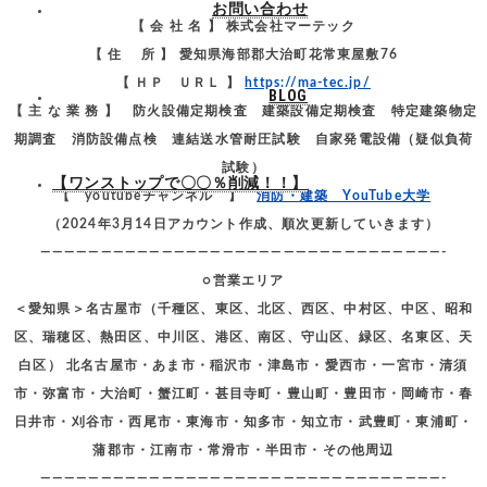
お問い合わせ
【 会 社 名 】 株式会社マーテック
【 住 所 】 愛知県海部郡大治町花常東屋敷76
【 ＨＰ ＵＲＬ 】
https://ma-tec.jp/
BLOG
【 主 な 業 務 】 防火設備定期検査 建築設備定期検査 特定建築物定
期調査 消防設備点検 連結送水管耐圧試験 自家発電設備（疑似負荷
試験）
【ワンストップで〇〇％削減！！】
【 youtubeチャンネル 】
消防・建築 YouTube大学
（2024年3月14日アカウント作成、順次更新していきます）
—————————————————————————————————-
○営業エリア
＜愛知県＞名古屋市（千種区、東区、北区、西区、中村区、中区、昭和
区、瑞穂区、熱田区、中川区、港区、南区、守山区、緑区、名東区、天
白区） 北名古屋市・あま市・稲沢市・津島市・愛西市・一宮市・清須
市・弥富市・大治町・蟹江町・甚目寺町・豊山町・豊田市・岡崎市・春
日井市・刈谷市・西尾市・東海市・知多市・知立市・武豊町・東浦町・
蒲郡市・江南市・常滑市・半田市・その他周辺
—————————————————————————————————-