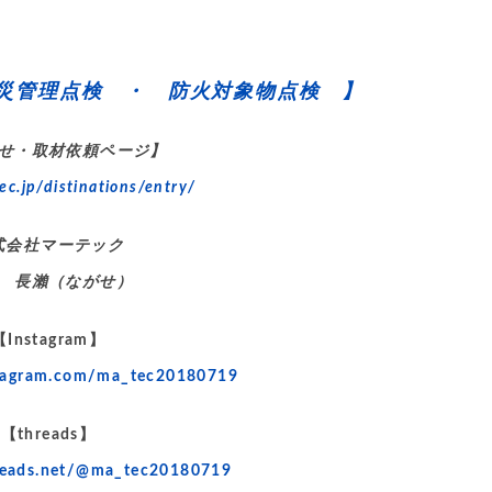
災管理点検 ・ 防火対象物点検 】
せ・取材依頼ページ】
ec.jp/distinations/entry/
式会社マーテック
 長瀨（ながせ）
【Instagram】
stagram.com/ma_tec20180719
【threads】
reads.net/@ma_tec20180719