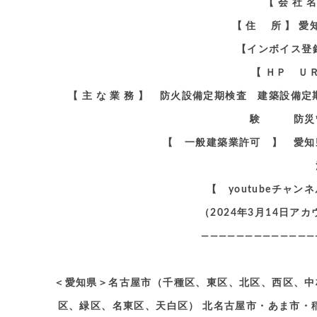
【 会 社
【 住 所 】 
【インボイス登録番
【 ＨＰ Ｕ
【 主 な 業 務 】 防火設備定期検査 建築設
験 防災管
【 一般建築業許可 】 愛知
消防施設工事業
【 youtubeチャ
（2024年3月14日
—————————————
＜愛知県＞名古屋市（千種区、東区、北区、西区、中
区、緑区、名東区、天白区） 北名古屋市・あま市・