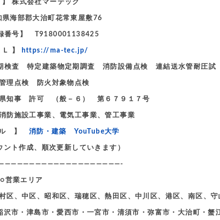
 名 】 株式会社マーテック
愛知県海部郡大治町花常東屋敷76
号】 T9180001138425
ＲＬ 】
https://ma-tec.jp/
備定期検査 特定建築物定期調査 消防設備点検 連結送水管耐圧試
理点検 防火対象物点検
県知事 許可 （般－６） 第６７９１７号
、電気工事業、管工事業
ンネル 】
消防・建築 YouTube大学
アカウント作成、順次更新していきます）
————————————————————-
○営業エリア
村区、中区、昭和区、瑞穂区、熱田区、中川区、港区、南区、守
稲沢市・津島市・愛西市・一宮市・清須市・弥富市・大治町・蟹