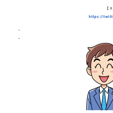
【Ｘ
https://twi
–
–