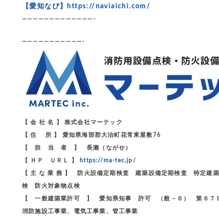
【愛知なび】
https://naviaichi.com/
—————————————-
———————————-
【 会 社 名 】 株式会社マーテック
【 住 所 】 愛知県海部郡大治町花常東屋敷76
【 担 当 者 】 長瀨（ながせ）
【 ＨＰ ＵＲＬ 】
https://ma-tec.jp/
【 主 な 業 務 】 防火設備定期検査 建築設備定期検査 特
検 防火対象物点検
【 一般建築業許可 】 愛知県知事 許可 （般－６） 第６７
消防施設工事業、電気工事業、管工事業