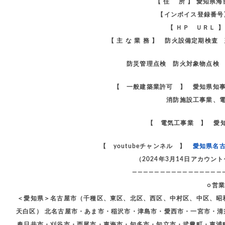
【 住 所 】 愛知県
【インボイス登録番号】 
【 ＨＰ ＵＲＬ 
【 主 な 業 務 】 防火設備定期検
防災管理点検 防火対象物点検 
【 一般建築業許可 】 愛知県知
消防施設工事業、
【 電気工事業 】 愛知
【 youtubeチャンネル 】
愛知県名
（2024年3月14日アカウ
————————————————
○営
＜愛知県＞名古屋市（千種区、東区、北区、西区、中村区、中区、昭
天白区） 北名古屋市・あま市・稲沢市・津島市・愛西市・一宮市・
春日井市・刈谷市・西尾市・東海市・知多市・知立市・武豊町・東浦