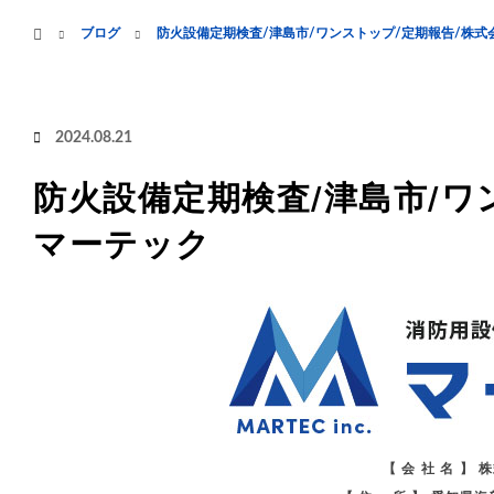
menu
ホーム
ブログ
防火設備定期検査/津島市/ワンストップ/定期報告/株式
HOME
業務案内
2024.08.21
防火設備定期検査/津島市/ワ
マーテック
【 会 社 名 】