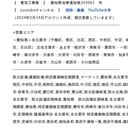
【 電気工事業 】 愛知県知事通知第242001 号
【 youtubeチャンネル 】
消防・建築 YouTube大学
（2024年3月14日アカウント作成、順次更新していきます）
—————————————————————————————————-
○営業エリア
＜愛知県＞名古屋市（千種区、東区、北区、西区、中村区、中区、
区、天白区） 北名古屋市・あま市・稲沢市・津島市・愛西市・一
崎市・春日井市・日進市・大府市・刈谷市・西尾市・東海市・知多
市・大府市・日進市・犬山市・尾西市・その他周辺
—————————————————————————————————-
防火設備,建築設備,特定建築物定期調査,マーテック,愛知県,名古屋市,
西区,中村区,中区,昭和区,瑞穂区,熱田区,中川区,港区,南区,守山区,緑
市,弥富市,大治町,蟹江町,甚目寺町,豊山町,防火設備検査,防火点検,防火
名古屋市 防火設備定期検査,愛知県 防火設備定期検査,名古屋市
期調査,愛知県,特定建築物定期調査,豊田市,岡崎市,春日井市,刈谷市,
市,定期報告 建築基準法 名古屋市,名古屋市 特定建築物定期調査,名
西市,安城市,刈谷市,美浜町,南知多町,既存不適格一覧,既存不適格,